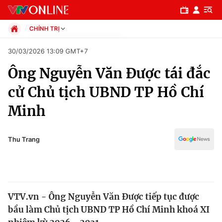
CHÍNH TRỊ
Chính trị
30/03/2026 13:09 GMT+7
Xã hội
Ông Nguyễn Văn Được tái đắc
Pháp luật
Chuyên mục
Kinh tế
cử Chủ tịch UBND TP Hồ Chí
Thể thao
Chính trị
Minh
Truyền hình
Văn hóa - Giải trí
Xã hội
Y tế
Thu Trang
Đời sống
Pháp luật
Công nghệ
Giáo dục
Y tế
VTV.vn - Ông Nguyễn Văn Được tiếp tục được
bầu làm Chủ tịch UBND TP Hồ Chí Minh khoá XI
Thế giới