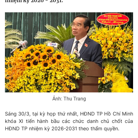
nhiệm kỳ 2026 - 2031.
Tin tức
Kinh tế
Thế giới đó đây
Tài chính
Dữ liệu và đời sống
Câu chuyện quốc tế
Thị trường
Truyền hình
Góc doanh nghiệp
Phim VTV
Giải trí
Hậu trường
Điện ảnh
Đời sống
Nhân vật
Âm nhạc
Du lịch
Khán giả
Ảnh: Thu Trang
Giáo dục
Sao
Làm đẹp
Giải sao mai
Sáng 30/3, tại kỳ họp thứ nhất, HĐND TP Hồ Chí Minh
Tuyển sinh
Công nghệ
khóa XI tiến hành bầu các chức danh chủ chốt của
Chất lượng cuộc sống
Học trực tuyến
HĐND TP nhiệm kỳ 2026-2031 theo thẩm quyền.
Hitech Công nghệ tương lai