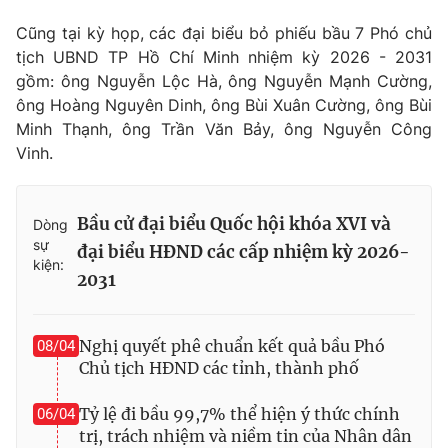
Thị trường 24h
Tấm lòng Việt
Cũng tại kỳ họp, các đại biểu bỏ phiếu bầu 7 Phó chủ
tịch UBND TP Hồ Chí Minh nhiệm kỳ 2026 - 2031
VTV4
Vươn mình bằng AI
gồm: ông Nguyễn Lộc Hà, ông Nguyễn Mạnh Cường,
ông Hoàng Nguyên Dinh, ông Bùi Xuân Cường, ông Bùi
VTV9
VTV8
Minh Thạnh, ông Trần Văn Bảy, ông Nguyễn Công
Vinh.
Liên hệ tòa soạn
English
Bầu cử đại biểu Quốc hội khóa XVI và
Dòng
sự
đại biểu HĐND các cấp nhiệm kỳ 2026-
kiện:
2031
THỜI BÁO VTV
Nghị quyết phê chuẩn kết quả bầu Phó
08/04
Chủ tịch HĐND các tỉnh, thành phố
Theo dõi báo trên
Tỷ lệ đi bầu 99,7% thể hiện ý thức chính
06/04
trị, trách nhiệm và niềm tin của Nhân dân
Cơ quan chủ quản:
Đài Truyền hình Việt Nam