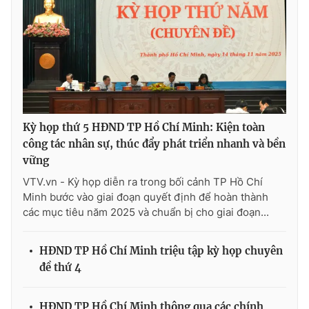
® Cấm sao chép dưới mọi hình thức nếu không có sự chấp
thuận bằng văn bản. Ghi rõ nguồn VTV.vn khi phát hành lại
thông tin từ website này.
Kỳ họp thứ 5 HĐND TP Hồ Chí Minh: Kiện toàn
công tác nhân sự, thúc đẩy phát triển nhanh và bền
vững
VTV.vn - Kỳ họp diễn ra trong bối cảnh TP Hồ Chí
Minh bước vào giai đoạn quyết định để hoàn thành
các mục tiêu năm 2025 và chuẩn bị cho giai đoạn...
HĐND TP Hồ Chí Minh triệu tập kỳ họp chuyên
đề thứ 4
HĐND TP Hồ Chí Minh thông qua các chính