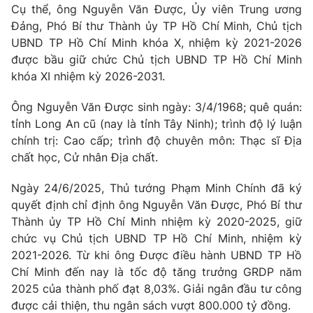
Giao lưu trực tuyến
Cụ thể, ông Nguyễn Văn Được, Ủy viên Trung ương
Sản phẩm
Đảng, Phó Bí thư Thành ủy TP Hồ Chí Minh, Chủ tịch
Lịch phát sóng
UBND TP Hồ Chí Minh khóa X, nhiệm kỳ 2021-2026
Thị trường
được bầu giữ chức Chủ tịch UBND TP Hồ Chí Minh
Tư vấn
khóa XI nhiệm kỳ 2026-2031.
Chuyên mục khác
Ông Nguyễn Văn Được sinh ngày: 3/4/1968; quê quán:
Emagazine
Podcast
tỉnh Long An cũ (nay là tỉnh Tây Ninh); trình độ lý luận
chính trị: Cao cấp; trình độ chuyên môn: Thạc sĩ Địa
chất học, Cử nhân Địa chất.
Photo
Infographic
Ngày 24/6/2025, Thủ tướng Phạm Minh Chính đã ký
Video
Shorts video
quyết định chỉ định ông Nguyễn Văn Được, Phó Bí thư
Thành ủy TP Hồ Chí Minh nhiệm kỳ 2020-2025, giữ
chức vụ Chủ tịch UBND TP Hồ Chí Minh, nhiệm kỳ
VTV Money
VTV Thể thao
2021-2026. Từ khi ông Được điều hành UBND TP Hồ
Chí Minh đến nay là tốc độ tăng trưởng GRDP năm
VTV Sức khoẻ
Bất động sản
2025 của thành phố đạt 8,03%. Giải ngân đầu tư công
được cải thiện, thu ngân sách vượt 800.000 tỷ đồng.