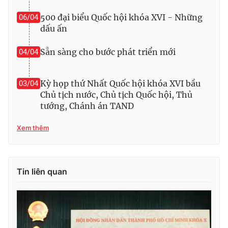
Cơ quan báo chí:
Thời báo VTV
500 đại biểu Quốc hội khóa XVI - Những
06/04
Giấy phép hoạt động báo in và báo điện tử số 483/GP-BTTTT
dấu ấn
cấp ngày 29/12/2023
Sẵn sàng cho bước phát triển mới
Tổng Biên tập:
Vũ Thanh Thủy
04/04
Phó Tổng Biên tập:
Nguyễn Thị Mỹ Hạnh, Phạm Quốc Thắng,
Nguyễn Trọng Ninh
Kỳ họp thứ Nhất Quốc hội khóa XVI bầu
03/04
Tổng đài VTV:
024.38 355 931 - 024.38 355 932
Chủ tịch nước, Chủ tịch Quốc hội, Thủ
Ðiện thoại Thời báo VTV:
024.66 897 897
tướng, Chánh án TAND
Email:
toasoan@vtv.vn
Xem thêm
Liên hệ quảng cáo:
024-7300.7108
Tin liên quan