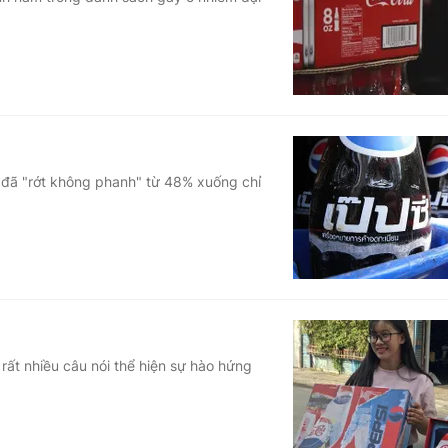
Góc ảnh
Giáo dục
Công nghệ
Tuyển sinh
Hitech Công ng
Học trực tuyến
Sản phẩm
n đã "rớt không phanh" từ 48% xuống chỉ
g
Thị trường
Tư vấn
 rất nhiều câu nói thể hiện sự hào hứng