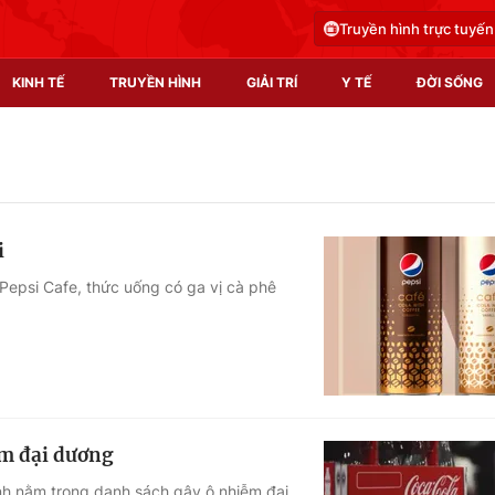
Truyền hình trực tuyến
KINH TẾ
TRUYỀN HÌNH
GIẢI TRÍ
Y TẾ
ĐỜI SỐNG
Pháp luật
Y tế
Truyền hình
Multimedia
i
Phim VTV
Video
Pepsi Cafe, thức uống có ga vị cà phê
Hậu trường
Shorts video
Nhân vật
Podcast
Khán giả
EMagazine
Giải sao mai
Photo
ễm đại dương
Infographic
nh nằm trong danh sách gây ô nhiễm đại