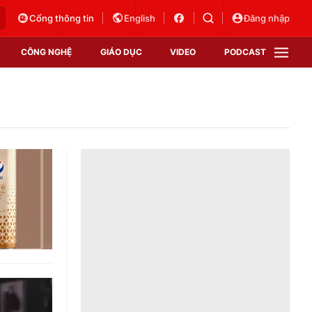
Cổng thông tin
English
Đăng nhập
CÔNG NGHỆ
GIÁO DỤC
VIDEO
PODCAST
VTV Money
VTV Thể thao
VTV Sức khoẻ
Bất động sản
Thị trường 24h
Tấm lòng Việt
Vươn mình bằng AI
VTV4
VTV8
VTV9
Lịch phát sóng
Giao lưu trực tuyến
Sự kiện