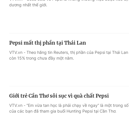
dương nhất thế giới.
Giải trí
Đời sống
Điện ảnh
Du lịch
Pepsi mất thị phần tại Thái Lan
Âm nhạc
Làm đẹp
VTV.vn - Theo hãng tin Reuters, thị phần của Pepsi tại Thái La
còn 15% trong chưa đầy một năm.
Sao
Chất lượng cuộc sốn
Giới trẻ Cần Thơ sôi sục vì quà chất Pepsi
VTV.vn - “Em vừa tan học là phải chạy về ngay” là một trong số
của các bạn đã tham gia buổi Hunting Pepsi tại Cần Thơ.