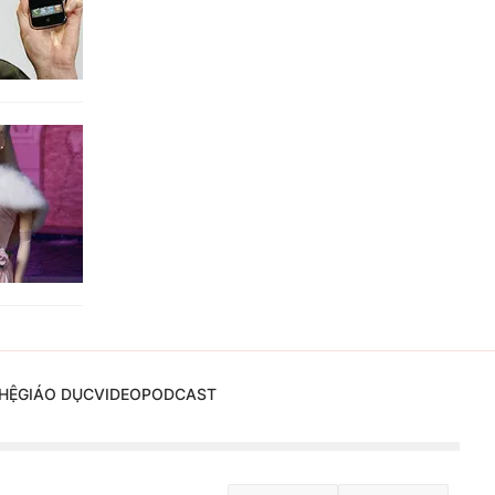
HỆ
GIÁO DỤC
VIDEO
PODCAST