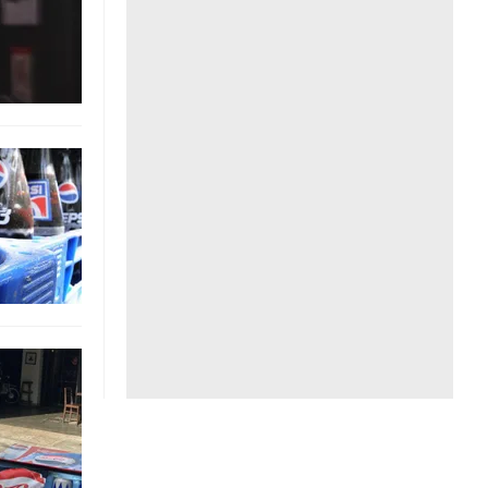
Liên hệ toà soạn
hệ tương lai