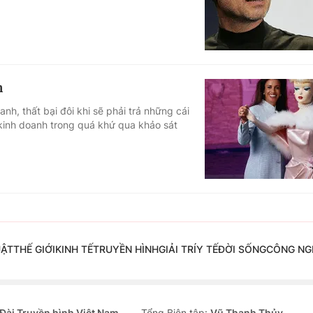
h
anh, thất bại đôi khi sẽ phải trả những cái
 kinh doanh trong quá khứ qua khảo sát
UẬT
THẾ GIỚI
KINH TẾ
TRUYỀN HÌNH
GIẢI TRÍ
Y TẾ
ĐỜI SỐNG
CÔNG NG
Đài Truyền hình Việt Nam
Tổng Biên tập:
Vũ Thanh Thủy