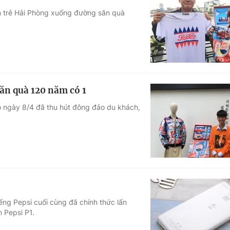
n trẻ Hải Phòng xuống đường săn quà
ăn quà 120 năm có 1
ào ngày 8/4 đã thu hút đông đảo du khách,
iếng Pepsi cuối cùng đã chính thức lấn
 Pepsi P1.