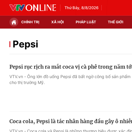
Thứ Bảy, 8/8/2026
CHÍNH TRỊ
XÃ HỘI
PHÁP LUẬT
THẾ GIỚI
Chính trị
Xã hội
Pepsi
Thế giới
Kinh tế
Pepsi rục rịch ra mắt coca vị cà phê trong năm tớ
Tin tức
Tài chính
VTV.vn - Ông lớn đồ uống Pepsi đã bất ngờ công bố sản phẩm 
cho thị trường Mỹ.
Thế giới đó đây
Thị trường
Câu chuyện quốc tế
Góc doanh nghiệp
Dữ liệu và đời sống
Coca cola, Pepsi là tác nhân hàng đầu gây ô nhi
VTV.vn - Coca cola và Pepsi là những thương hiệu được xác đị