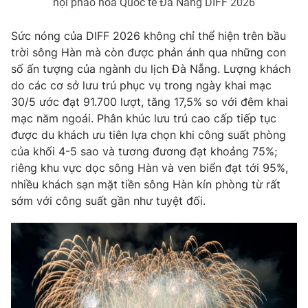
hội pháo hoa Quốc tế Đà Nẵng DIFF 2026
Photo
Infographic
Sức nóng của DIFF 2026 không chỉ thể hiện trên bầu
trời sông Hàn mà còn được phản ánh qua những con
Video
Shorts video
số ấn tượng của ngành du lịch Đà Nẵng. Lượng khách
do các cơ sở lưu trú phục vụ trong ngày khai mạc
VTV Money
VTV Thể thao
30/5 ước đạt 91.700 lượt, tăng 17,5% so với đêm khai
mạc năm ngoái. Phân khúc lưu trú cao cấp tiếp tục
được du khách ưu tiên lựa chọn khi công suất phòng
VTV Sức khoẻ
Bất động sản
của khối 4-5 sao và tương đương đạt khoảng 75%;
riêng khu vực dọc sông Hàn và ven biển đạt tới 95%,
Thị trường 24h
Tấm lòng Việt
nhiều khách sạn mặt tiền sông Hàn kín phòng từ rất
sớm với công suất gần như tuyệt đối.
VTV4
Vươn mình bằng AI
VTV9
VTV8
Liên hệ tòa soạn
English