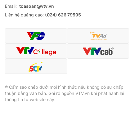
Email:
toasoan@vtv.vn
Liên hệ quảng cáo:
(024) 626 79595
® Cấm sao chép dưới mọi hình thức nếu không có sự chấp
thuận bằng văn bản. Ghi rõ nguồn VTV.vn khi phát hành lại
thông tin từ website này.