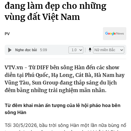
Chính trị
đang làm đẹp cho những
Truyền hình
vùng đất Việt Nam
Văn hóa - Giải trí
Xã hội
Y tế
Đời sống
PV
Pháp luật
Công nghệ
Giáo dục
Nghe đọc bài
5:09
Y tế
VTV.vn - Từ DIFF bên sông Hàn đến các show
Thế giới
diễn tại Phú Quốc, Hạ Long, Cát Bà, Hà Nam hay
Tin tức
Vũng Tàu, Sun Group đang thắp sáng du lịch
Kinh tế
đêm bằng những trải nghiệm mãn nhãn.
Thế giới đó đây
Tài chính
Dữ liệu và đời sống
Câu chuyện quốc tế
Từ đêm khai màn ấn tượng của lễ hội pháo hoa bên
Thị trường
sông Hàn
Truyền hình
Góc doanh nghiệp
Tối 30/5/2026, bầu trời sông Hàn một lần nữa bùng nổ