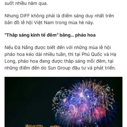
Email:
toasoan@vtv.vn
suốt nhiều năm qua.
Liên hệ quảng cáo:
024-7300.7108
Nhưng DIFF không phải là điểm sáng duy nhất trên
bản đồ lễ hội Việt Nam trong mùa hè này.
"Thắp sáng kinh tế đêm" bằng… pháo hoa
Nếu Đà Nẵng được biết đến với những mùa lễ hội
pháo hoa kéo dài nhiều tuần, thì tại Phú Quốc và Hạ
Long, pháo hoa đang được thắp sáng mỗi đêm, tại
những điểm đến do Sun Group đầu tư và phát triển.
® Cấm sao chép dưới mọi hình thức nếu không có sự chấp
thuận bằng văn bản. Ghi rõ nguồn VTV.vn khi phát hành lại
thông tin từ website này.