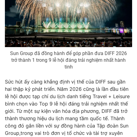
THỜI BÁO VTV
Theo dõi báo trên
Sun Group đã đồng hành để góp phần đưa DIFF 2026
trở thành 1 trong 9 lễ hội đáng trải nghiệm nhất hành
Cơ quan chủ quản:
Đài Truyền hình Việt Nam
tinh
Cơ quan báo chí:
Thời báo VTV
Sức hút ấy càng khẳng định vị thế của DIFF sau gần
Giấy phép hoạt động báo in và báo điện tử số 483/GP-BTTTT
hai thập kỷ phát triển. Năm 2026 cũng là lần đầu tiên
cấp ngày 29/12/2023
lễ hội được tạp chí du lịch danh tiếng Travel + Leisure
Tổng Biên tập:
Vũ Thanh Thủy
bình chọn vào Top 9 lễ hội đáng trải nghiệm nhất thế
Phó Tổng Biên tập:
Nguyễn Thị Mỹ Hạnh, Phạm Quốc Thắng,
giới. Từ một sự kiện văn hóa địa phương, DIFF đã trở
Nguyễn Trọng Ninh
thành thương hiệu du lịch mang tầm quốc tế. Thành
Tổng đài VTV:
024.38 355 931 - 024.38 355 932
công đó gắn liền với sự đồng hành của Tập đoàn Sun
Ðiện thoại Thời báo VTV:
024.66 897 897
Group,trong vai trò đơn vị tổ chức và tài trợ xuyên