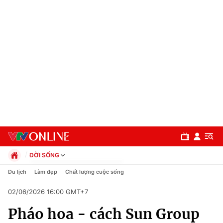
ĐỜI SỐNG
Chính trị
Du lịch
Làm đẹp
Chất lượng cuộc sống
Xã hội
02/06/2026 16:00 GMT+7
Pháp luật
Chuyên mục
Kinh tế
Pháo hoa - cách Sun Group
Thể thao