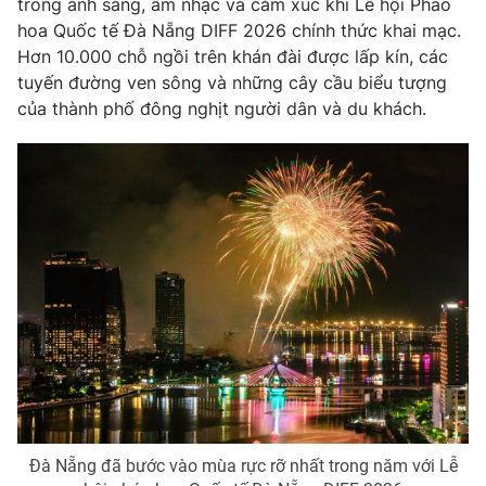
trong ánh sáng, âm nhạc và cảm xúc khi Lễ hội Pháo
Phim VTV
Giải trí
hoa Quốc tế Đà Nẵng DIFF 2026 chính thức khai mạc.
Hậu trường
Hơn 10.000 chỗ ngồi trên khán đài được lấp kín, các
Điện ảnh
tuyến đường ven sông và những cây cầu biểu tượng
Đời sống
Nhân vật
của thành phố đông nghịt người dân và du khách.
Âm nhạc
Du lịch
Khán giả
Giáo dục
Sao
Làm đẹp
Giải sao mai
Tuyển sinh
Công nghệ
Chất lượng cuộc sống
Học trực tuyến
Hitech Công nghệ tương lai
Giao lưu trực tuyến
Sản phẩm
Lịch phát sóng
Thị trường
Tư vấn
Chuyên mục khác
Emagazine
Podcast
Đà Nẵng đã bước vào mùa rực rỡ nhất trong năm với Lễ