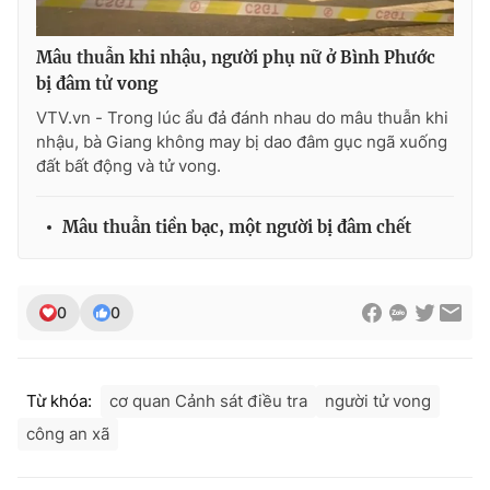
Mâu thuẫn khi nhậu, người phụ nữ ở Bình Phước
bị đâm tử vong
THỜI BÁO VTV
VTV.vn - Trong lúc ẩu đả đánh nhau do mâu thuẫn khi
nhậu, bà Giang không may bị dao đâm gục ngã xuống
đất bất động và tử vong.
Theo dõi báo trên
Mâu thuẫn tiền bạc, một người bị đâm chết
Cơ quan chủ quản:
Đài Truyền hình Việt Nam
Cơ quan báo chí:
Thời báo VTV
0
0
Giấy phép hoạt động báo in và báo điện tử số 483/GP-BTTTT
cấp ngày 29/12/2023
Tổng Biên tập:
Vũ Thanh Thủy
Từ khóa:
cơ quan Cảnh sát điều tra
người tử vong
Phó Tổng Biên tập:
Nguyễn Thị Mỹ Hạnh, Phạm Quốc Thắng,
công an xã
Nguyễn Trọng Ninh
Tổng đài VTV:
024.38 355 931 - 024.38 355 932