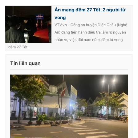
Photo
Án mạng đêm 27 Tết, 2 người tử
Infographic
vong
VTV.vn - Công an huyện Diễn Châu (Nghệ
Video
Shorts video
An) đang tiến hành điều tra làm rõ nguyên
nhân vụ việc đôi nam nữ bị đâm tử vong
VTV Money
VTV Thể thao
đêm 27 Tết.
Tin liên quan
VTV Sức khoẻ
Bất động sản
Thị trường 24h
Tấm lòng Việt
VTV4
Vươn mình bằng AI
VTV9
VTV8
Liên hệ tòa soạn
English