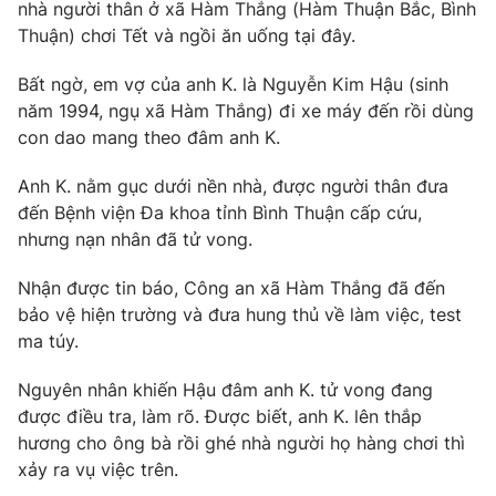
Phim VTV
nhà người thân ở xã Hàm Thắng (Hàm Thuận Bắc, Bình
Giải trí
Thuận) chơi Tết và ngồi ăn uống tại đây.
Hậu trường
Điện ảnh
Bất ngờ, em vợ của anh K. là Nguyễn Kim Hậu (sinh
Đời sống
Nhân vật
năm 1994, ngụ xã Hàm Thắng) đi xe máy đến rồi dùng
Âm nhạc
Du lịch
con dao mang theo đâm anh K.
Khán giả
Giáo dục
Sao
Làm đẹp
Giải sao mai
Anh K. nằm gục dưới nền nhà, được người thân đưa
Tuyển sinh
đến Bệnh viện Đa khoa tỉnh Bình Thuận cấp cứu,
Công nghệ
Chất lượng cuộc sống
nhưng nạn nhân đã tử vong.
Học trực tuyến
Hitech Công nghệ tương lai
Giao lưu trực tuyến
Nhận được tin báo, Công an xã Hàm Thắng đã đến
Sản phẩm
bảo vệ hiện trường và đưa hung thủ về làm việc, test
ma túy.
Lịch phát sóng
Thị trường
Nguyên nhân khiến Hậu đâm anh K. tử vong đang
Tư vấn
được điều tra, làm rõ. Được biết, anh K. lên thắp
Chuyên mục khác
hương cho ông bà rồi ghé nhà người họ hàng chơi thì
Emagazine
Podcast
xảy ra vụ việc trên.