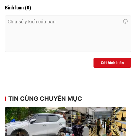
Ðiện thoại Thời báo VTV:
024.66 897 897
Bình luận
(
0
)
Email:
toasoan@vtv.vn
Liên hệ quảng cáo:
024-7300.7108
Gửi bình luận
TIN CÙNG CHUYÊN MỤC
® Cấm sao chép dưới mọi hình thức nếu không có sự chấp
thuận bằng văn bản. Ghi rõ nguồn VTV.vn khi phát hành lại
thông tin từ website này.