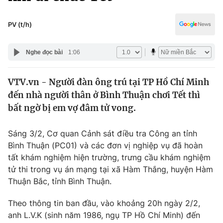
Chính trị
Truyền hình
Văn hóa - Giải trí
PV (t/h)
Xã hội
Y tế
Đời sống
Nghe đọc bài
1:06
Pháp luật
Công nghệ
Giáo dục
VTV.vn - Người đàn ông trú tại TP Hồ Chí Minh
Y tế
đến nhà người thân ở Bình Thuận chơi Tết thì
bất ngờ bị em vợ đâm tử vong.
Thế giới
Sáng 3/2, Cơ quan Cảnh sát điều tra Công an tỉnh
Tin tức
Bình Thuận (PC01) và các đơn vị nghiệp vụ đã hoàn
Kinh tế
tất khám nghiệm hiện trường, trưng cầu khám nghiệm
Thế giới đó đây
Tài chính
tử thi trong vụ án mạng tại xã Hàm Thắng, huyện Hàm
Dữ liệu và đời sống
Câu chuyện quốc tế
Thuận Bắc, tỉnh Bình Thuận.
Thị trường
Theo thông tin ban đầu, vào khoảng 20h ngày 2/2,
Truyền hình
Góc doanh nghiệp
anh L.V.K (sinh năm 1986, ngụ TP Hồ Chí Minh) đến