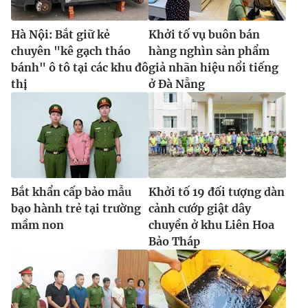
Hà Nội: Bắt giữ kẻ
Khởi tố vụ buôn bán
chuyên "kê gạch tháo
hàng nghìn sản phẩm
bánh" ô tô tại các khu đô
giả nhãn hiệu nổi tiếng
thị
ở Đà Nẵng
Bắt khẩn cấp bảo mẫu
Khởi tố 19 đối tượng dàn
bạo hành trẻ tại trường
cảnh cướp giật dây
mầm non
chuyền ở khu Liên Hoa
Bảo Tháp