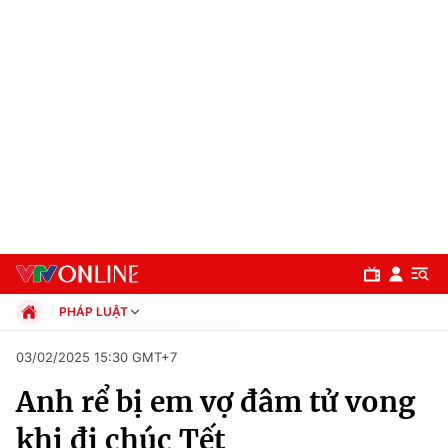
PHÁP LUẬT
Chính trị
03/02/2025 15:30 GMT+7
Xã hội
Anh rể bị em vợ đâm tử vong
Pháp luật
Chuyên mục
Kinh tế
khi đi chúc Tết
Thể thao