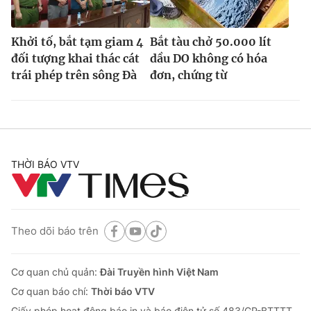
Khởi tố, bắt tạm giam 4
Bắt tàu chở 50.000 lít
đối tượng khai thác cát
dầu DO không có hóa
trái phép trên sông Đà
đơn, chứng từ
THỜI BÁO VTV
Theo dõi báo trên
Cơ quan chủ quản:
Đài Truyền hình Việt Nam
Cơ quan báo chí:
Thời báo VTV
Giấy phép hoạt động báo in và báo điện tử số 483/GP-BTTTT