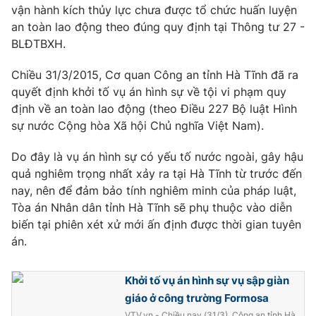
vận hành kích thủy lực chưa được tổ chức huấn luyện
Photo
Infographic
an toàn lao động theo đúng quy định tại Thông tư 27 -
BLĐTBXH.
Video
Shorts video
Chiều 31/3/2015, Cơ quan Công an tỉnh Hà Tĩnh đã ra
quyết định khởi tố vụ án hình sự về tội vi phạm quy
VTV Money
VTV Thể thao
định về an toàn lao động (theo Điều 227 Bộ luật Hình
sự nước Cộng hòa Xã hội Chủ nghĩa Việt Nam).
VTV Sức khoẻ
Bất động sản
Do đây là vụ án hình sự có yếu tố nước ngoài, gây hậu
quả nghiêm trọng nhất xảy ra tại Hà Tĩnh từ trước đến
Thị trường 24h
Tấm lòng Việt
nay, nên để đảm bảo tính nghiêm minh của pháp luật,
Tòa án Nhân dân tỉnh Hà Tĩnh sẽ phụ thuộc vào diễn
biến tại phiên xét xử mới ấn định được thời gian tuyên
VTV4
Vươn mình bằng AI
án.
VTV9
VTV8
Khởi tố vụ án hình sự vụ sập giàn
giáo ở công trường Formosa
Liên hệ tòa soạn
English
VTV.vn - Chiều nay (31/3), Công an tỉnh Hà