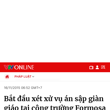
PHÁP LUẬT
Chính trị
16/11/2015 06:52 GMT+7
Xã hội
Bắt đầu xét xử vụ án sập giàn
Pháp luật
Chuyên mục
Kinh tế
giáo tại công trường Formosa
Thể thao