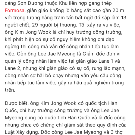
Phim VTV
cảng Sơn Dương thuộc Khu liên hợp gang thép
Giải trí
Formosa
, giàn giáo khổng lồ bằng sắt cao gần 20 m
Hậu trường
với trọng lượng hàng trăm tấn bất ngờ đổ sập làm 13
Điện ảnh
Đời sống
người chết, 29 người bị thương. Tối xảy ra vụ việc,
Nhân vật
Âm nhạc
ông Kim Jong Wook là chỉ huy trưởng công trường,
Du lịch
Khán giả
khi phát hiện có sự cố nguy hiểm không chỉ đạo
Giáo dục
Sao
ngừng thi công mà vẫn để công nhân tiếp tục làm
Làm đẹp
Giải sao mai
việc. Còn ông Lee Jae Myeong là Giám đốc đơn vị
Tuyển sinh
Công nghệ
Chất lượng cuộc sống
quản lý công nhân làm việc tại giàn giáo Lane 1 và
Học trực tuyến
Lane 2, nhưng khi giàn giáo có sự cố, rung lắc mạnh,
Hitech Công nghệ tương lai
công nhân sợ hãi bỏ chạy nhưng vẫn yêu cầu công
Giao lưu trực tuyến
nhân tiếp tục làm việc, gây ra hậu quả nghiêm trọng
Sản phẩm
trên.
Lịch phát sóng
Thị trường
Được biết, ông Kim Jong Wook có quốc tịch Hàn
Tư vấn
Quốc, chỉ huy trưởng công trường và ông Lee Jae
Chuyên mục khác
Myeong cũng có quốc tịch Hàn Quốc và là đốc công
nhưng chưa có chứng chỉ giám sát theo quy định của
Emagazine
Podcast
Luật Xây dựng. Đốc công Lee Jae Myeong và 3 thợ