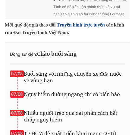
Tĩnh đã có kết luận chính thức về vụ tai
nạn sập giàn giáo tại công trường Formosa.
Mời quý độc giả theo dõi
Truyền hình trực tuyến
các kênh
THỜI BÁO VTV
của Đài Truyền hình Việt Nam.
Chào buổi sáng
Dòng sự kiện:
Theo dõi báo trên
Buổi sáng với những chuyến xe đưa nước
07/08
Cơ quan chủ quản:
Đài Truyền hình Việt Nam
về vùng hạn
Cơ quan báo chí:
Thời báo VTV
Giấy phép hoạt động báo in và báo điện tử số 483/GP-BTTTT
Nguy hiểm đường ngang chỉ có biển báo
07/08
cấp ngày 29/12/2023
Tổng Biên tập:
Vũ Thanh Thủy
Nhiều người trèo qua dải phân cách bất
07/08
Phó Tổng Biên tập:
Nguyễn Thị Mỹ Hạnh, Phạm Quốc Thắng,
chấp nguy hiểm
Nguyễn Trọng Ninh
Tổng đài VTV:
024.38 355 931 - 024.38 355 932
TP.HCM đề xuất triển khai mạng 5G từ
07/08