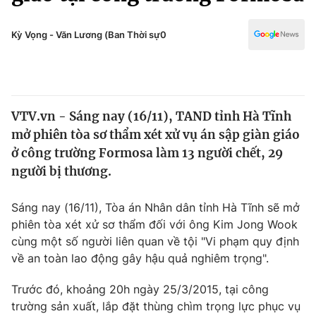
Chính trị
Truyền hình
Văn hóa - Giải trí
Kỳ Vọng - Văn Lương (Ban Thời sự0
Xã hội
Y tế
Đời sống
Pháp luật
Công nghệ
Giáo dục
VTV.vn - Sáng nay (16/11), TAND tỉnh Hà Tĩnh
Y tế
mở phiên tòa sơ thẩm xét xử vụ án sập giàn giáo
ở công trường Formosa làm 13 người chết, 29
Thế giới
người bị thương.
Tin tức
Sáng nay (16/11), Tòa án Nhân dân tỉnh Hà Tĩnh sẽ mở
Kinh tế
phiên tòa xét xử sơ thẩm đối với ông Kim Jong Wook
Thế giới đó đây
Tài chính
cùng một số người liên quan về tội "Vi phạm quy định
Dữ liệu và đời sống
Câu chuyện quốc tế
về an toàn lao động gây hậu quả nghiêm trọng".
Thị trường
Trước đó, khoảng 20h ngày 25/3/2015, tại công
Truyền hình
Góc doanh nghiệp
trường sản xuất, lắp đặt thùng chìm trọng lực phục vụ