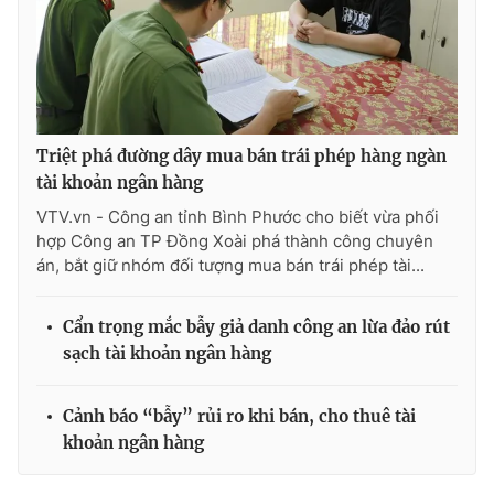
Ðiện thoại Thời báo VTV:
024.66 897 897
Email:
toasoan@vtv.vn
Liên hệ quảng cáo:
024-7300.7108
Triệt phá đường dây mua bán trái phép hàng ngàn
tài khoản ngân hàng
VTV.vn - Công an tỉnh Bình Phước cho biết vừa phối
hợp Công an TP Đồng Xoài phá thành công chuyên
án, bắt giữ nhóm đối tượng mua bán trái phép tài...
Cẩn trọng mắc bẫy giả danh công an lừa đảo rút
sạch tài khoản ngân hàng
® Cấm sao chép dưới mọi hình thức nếu không có sự chấp
thuận bằng văn bản. Ghi rõ nguồn VTV.vn khi phát hành lại
Cảnh báo “bẫy” rủi ro khi bán, cho thuê tài
thông tin từ website này.
khoản ngân hàng