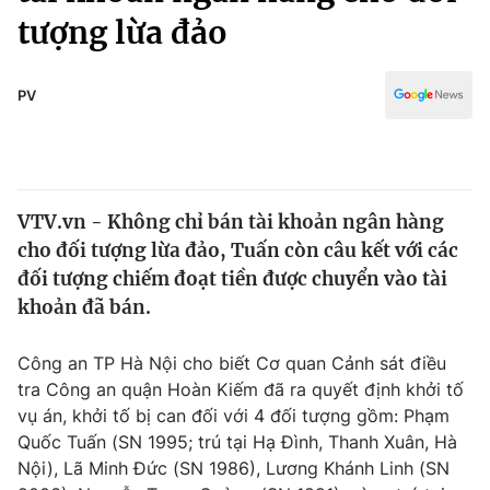
Chính trị
tượng lừa đảo
Truyền hình
Văn hóa - Giải trí
Xã hội
Y tế
PV
Đời sống
Pháp luật
Công nghệ
Giáo dục
Y tế
VTV.vn - Không chỉ bán tài khoản ngân hàng
cho đối tượng lừa đảo, Tuấn còn câu kết với các
Thế giới
đối tượng chiếm đoạt tiền được chuyển vào tài
Tin tức
khoản đã bán.
Kinh tế
Thế giới đó đây
Công an TP Hà Nội cho biết Cơ quan Cảnh sát điều
Tài chính
Dữ liệu và đời sống
tra Công an quận Hoàn Kiếm đã ra quyết định khởi tố
Câu chuyện quốc tế
Thị trường
vụ án, khởi tố bị can đối với 4 đối tượng gồm: Phạm
Quốc Tuấn (SN 1995; trú tại Hạ Đình, Thanh Xuân, Hà
Truyền hình
Góc doanh nghiệp
Nội), Lã Minh Đức (SN 1986), Lương Khánh Linh (SN