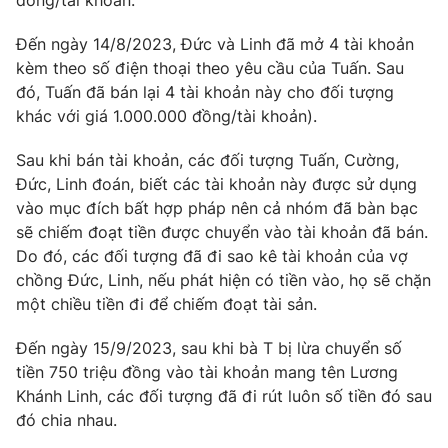
đồng/tài khoản.
Photo
Infographic
Đến ngày 14/8/2023, Đức và Linh đã mở 4 tài khoản
kèm theo số điện thoại theo yêu cầu của Tuấn. Sau
Video
Shorts video
đó, Tuấn đã bán lại 4 tài khoản này cho đối tượng
khác với giá 1.000.000 đồng/tài khoản).
VTV Money
VTV Thể thao
Sau khi bán tài khoản, các đối tượng Tuấn, Cường,
Đức, Linh đoán, biết các tài khoản này được sử dụng
VTV Sức khoẻ
Bất động sản
vào mục đích bất hợp pháp nên cả nhóm đã bàn bạc
sẽ chiếm đoạt tiền được chuyển vào tài khoản đã bán.
Do đó, các đối tượng đã đi sao kê tài khoản của vợ
Thị trường 24h
Tấm lòng Việt
chồng Đức, Linh, nếu phát hiện có tiền vào, họ sẽ chặn
một chiều tiền đi để chiếm đoạt tài sản.
VTV4
Vươn mình bằng AI
Đến ngày 15/9/2023, sau khi bà T bị lừa chuyển số
tiền 750 triệu đồng vào tài khoản mang tên Lương
VTV9
VTV8
Khánh Linh, các đối tượng đã đi rút luôn số tiền đó sau
đó chia nhau.
Liên hệ tòa soạn
English