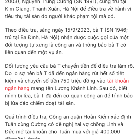
2003), Nguyễn Trung Cường (SN 1991), cùng trú tại
Phim VTV
Giải trí
Kim Giang, Thanh Xuân, Hà Nội để điều tra về hành vi
Hậu trường
tiêu thụ tài sản do người khác phạm tội mà có.
Điện ảnh
Đời sống
Nhân vật
Theo điều tra, sáng ngày 15/9/2023, bà T (SN 1946;
Âm nhạc
trú tại Ba Đình, Hà Nội) nhận được cuộc gọi của một
Du lịch
Khán giả
Giáo dục
Sao
đối tượng tự xưng là công an và thông báo bà T có
Làm đẹp
Giải sao mai
liên quan đến một vụ án.
Tuyển sinh
Công nghệ
Chất lượng cuộc sống
Đối tượng yêu cầu bà T chuyển tiền để điều tra làm rõ.
Học trực tuyến
Do lo sợ nên bà T đã đến ngân hàng rút hết sổ tiết
Hitech Công nghệ tương lai
Giao lưu trực tuyến
kiệm và chuyển số tiền 750 triệu đồng vào
tài khoản
Sản phẩm
ngân hàng
mang tên Lương Khánh Linh. Sau đó, biết
mình bị lừa, bà T đã đến cơ quan công an để trình báo
Lịch phát sóng
Thị trường
bị lừa đảo chiếm đoạt tài sản.
Tư vấn
Quá trình điều tra, Công an quận Hoàn Kiếm xác định
Chuyên mục khác
Tuấn cùng Cường có đề nghị hai vợ chồng Linh và
Emagazine
Podcast
Đức mở tài khoản cho Tuấn mua với giá 400.000