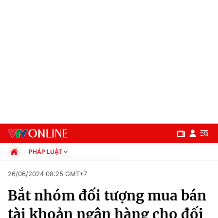
PHÁP LUẬT
Chính trị
26/06/2024 08:25 GMT+7
Xã hội
Bắt nhóm đối tượng mua bán
Pháp luật
Chuyên mục
Kinh tế
tài khoản ngân hàng cho đối
Thể thao