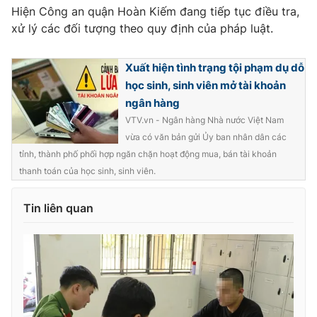
Hiện Công an quận Hoàn Kiếm đang tiếp tục điều tra,
xử lý các đối tượng theo quy định của pháp luật.
Xuất hiện tình trạng tội phạm dụ dỗ
THỜI BÁO VTV
học sinh, sinh viên mở tài khoản
ngân hàng
VTV.vn - Ngân hàng Nhà nước Việt Nam
Theo dõi báo trên
vừa có văn bản gửi Ủy ban nhân dân các
tỉnh, thành phố phối hợp ngăn chặn hoạt động mua, bán tài khoản
thanh toán của học sinh, sinh viên.
Cơ quan chủ quản:
Đài Truyền hình Việt Nam
Cơ quan báo chí:
Thời báo VTV
Tin liên quan
Giấy phép hoạt động báo in và báo điện tử số 483/GP-BTTTT
cấp ngày 29/12/2023
Tổng Biên tập:
Vũ Thanh Thủy
Phó Tổng Biên tập:
Nguyễn Thị Mỹ Hạnh, Phạm Quốc Thắng,
Nguyễn Trọng Ninh
Tổng đài VTV:
024.38 355 931 - 024.38 355 932