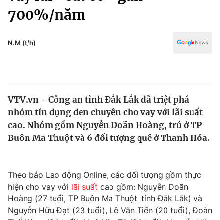
Chính trị
700%/năm
Truyền hình
Văn hóa - Giải trí
Xã hội
Y tế
N.M (t/h)
Đời sống
Pháp luật
Công nghệ
Giáo dục
Y tế
VTV.vn - Công an tỉnh Đắk Lắk đã triệt phá
nhóm tín dụng đen chuyên cho vay với lãi suất
Thế giới
cao. Nhóm gồm Nguyễn Doãn Hoàng, trú ở TP
Tin tức
Buôn Ma Thuột và 6 đối tượng quê ở Thanh Hóa.
Kinh tế
Thế giới đó đây
Tài chính
Dữ liệu và đời sống
Theo báo Lao động Online, các đối tượng gồm thực
Câu chuyện quốc tế
Thị trường
hiện cho vay với
lãi suất
cao gồm: Nguyễn Doãn
Hoàng (27 tuổi, TP Buôn Ma Thuột, tỉnh Đắk Lắk) và
Truyền hình
Góc doanh nghiệp
Nguyễn Hữu Đạt (23 tuổi), Lê Văn Tiến (20 tuổi), Đoàn