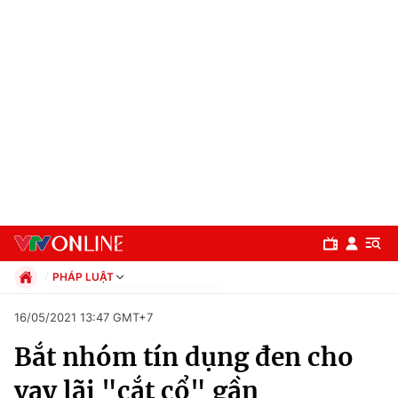
PHÁP LUẬT
Chính trị
16/05/2021 13:47 GMT+7
Xã hội
Bắt nhóm tín dụng đen cho
Pháp luật
Chuyên mục
Kinh tế
vay lãi "cắt cổ" gần
Thể thao