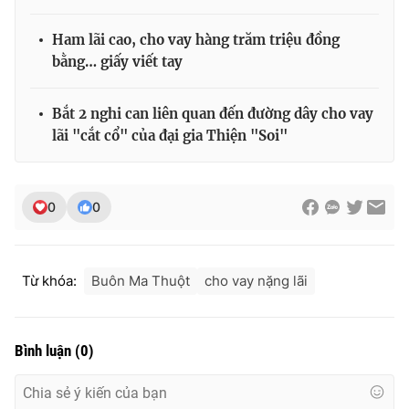
Ðiện thoại Thời báo VTV:
024.66 897 897
Email:
toasoan@vtv.vn
Ham lãi cao, cho vay hàng trăm triệu đồng
Liên hệ quảng cáo:
024-7300.7108
bằng… giấy viết tay
Bắt 2 nghi can liên quan đến đường dây cho vay
lãi "cắt cổ" của đại gia Thiện "Soi"
0
0
Từ khóa:
Buôn Ma Thuột
cho vay nặng lãi
® Cấm sao chép dưới mọi hình thức nếu không có sự chấp
thuận bằng văn bản. Ghi rõ nguồn VTV.vn khi phát hành lại
Bình luận
(
0
)
thông tin từ website này.