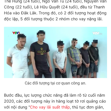
Thế Hùng (24 tuổi), Ngô Văn Tú (24 tuổi), Nguyễn Văn
Phim VTV
Giải trí
Công (22 tuổi), Lê Hữu Quyết (24 tuổi), đều từ Thanh
Hậu trường
Hóa vào Đắk Lắk. Trong đó, có 2 đối tượng hoạt động
Điện ảnh
độc lập, 5 đối tượng thuộc 2 nhóm cho vay nặng lãi.
Đời sống
Nhân vật
Âm nhạc
Du lịch
Khán giả
Giáo dục
Sao
Làm đẹp
Giải sao mai
Tuyển sinh
Công nghệ
Chất lượng cuộc sống
Học trực tuyến
Hitech Công nghệ tương lai
Giao lưu trực tuyến
Sản phẩm
Lịch phát sóng
Thị trường
Các đối tượng tại cơ quan công an.
Tư vấn
Bước đầu, lực lượng chức năng đã làm rõ từ cuối năm
Chuyên mục khác
2020, các đối tượng này in hàng loạt tờ rơi quảng cáo
Emagazine
Podcast
với nội dung "
Cho vay lãi suất thấp
, thủ tục đơn giản,