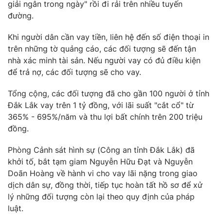
giải ngân trong ngày" rồi đi rải trên nhiều tuyến
Photo
Infographic
đường.
Khi người dân cần vay tiền, liên hệ đến số điện thoại in
Video
Shorts video
trên những tờ quảng cáo, các đối tượng sẽ đến tận
nhà xác minh tài sản. Nếu người vay có đủ điều kiện
VTV Money
VTV Thể thao
để trả nợ, các đối tượng sẽ cho vay.
Tổng cộng, các đối tượng đã cho gần 100 người ở tỉnh
VTV Sức khoẻ
Bất động sản
Đắk Lắk vay trên 1 tỷ đồng, với lãi suất "cắt cổ" từ
365% - 695%/năm và thu lợi bất chính trên 200 triệu
Thị trường 24h
Tấm lòng Việt
đồng.
Phòng Cảnh sát hình sự (Công an tỉnh Đắk Lắk) đã
VTV4
Vươn mình bằng AI
khởi tố, bắt tạm giam Nguyễn Hữu Đạt và Nguyễn
Doãn Hoàng về hành vi cho vay lãi nặng trong giao
VTV9
VTV8
dịch dân sự, đồng thời, tiếp tục hoàn tất hồ sơ để xử
lý những đối tượng còn lại theo quy định của pháp
luật.
Liên hệ tòa soạn
English