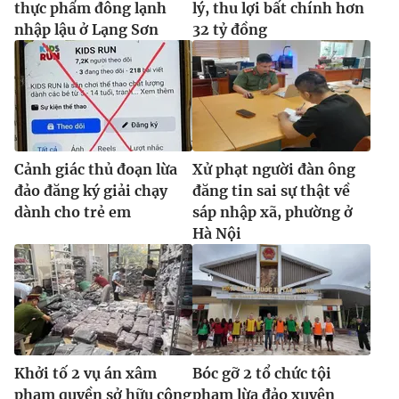
thực phẩm đông lạnh
lý, thu lợi bất chính hơn
nhập lậu ở Lạng Sơn
32 tỷ đồng
Cảnh giác thủ đoạn lừa
Xử phạt người đàn ông
đảo đăng ký giải chạy
đăng tin sai sự thật về
dành cho trẻ em
sáp nhập xã, phường ở
Hà Nội
Khởi tố 2 vụ án xâm
Bóc gỡ 2 tổ chức tội
phạm quyền sở hữu công
phạm lừa đảo xuyên