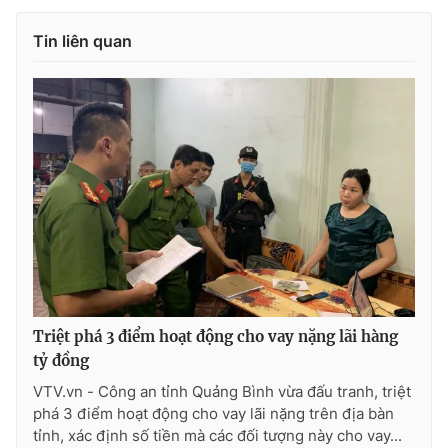
Tin liên quan
THỜI BÁO VTV
Theo dõi báo trên
Cơ quan chủ quản:
Đài Truyền hình Việt Nam
Cơ quan báo chí:
Thời báo VTV
Giấy phép hoạt động báo in và báo điện tử số 483/GP-BTTTT
cấp ngày 29/12/2023
Triệt phá 3 điểm hoạt động cho vay nặng lãi hàng
Tổng Biên tập:
Vũ Thanh Thủy
tỷ đồng
Phó Tổng Biên tập:
Nguyễn Thị Mỹ Hạnh, Phạm Quốc Thắng,
VTV.vn - Công an tỉnh Quảng Bình vừa đấu tranh, triệt
Nguyễn Trọng Ninh
phá 3 điểm hoạt động cho vay lãi nặng trên địa bàn
Tổng đài VTV:
024.38 355 931 - 024.38 355 932
tỉnh, xác định số tiền mà các đối tượng này cho vay...