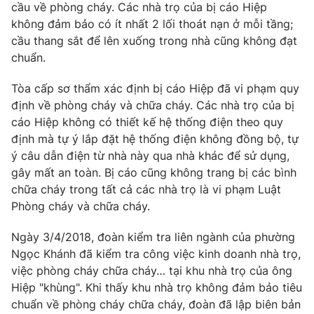
cầu về phòng cháy. Các nhà trọ của bị cáo Hiệp
Photo
Infographic
không đảm bảo có ít nhất 2 lối thoát nạn ở mỗi tầng;
cầu thang sắt để lên xuống trong nhà cũng không đạt
chuẩn.
Video
Shorts video
Tòa cấp sơ thẩm xác định bị cáo Hiệp đã vi phạm quy
VTV Money
VTV Thể thao
định về phòng cháy và chữa cháy. Các nhà trọ của bị
cáo Hiệp không có thiết kế hệ thống điện theo quy
định mà tự ý lắp đặt hệ thống điện không đồng bộ, tự
VTV Sức khoẻ
Bất động sản
ý câu dẫn điện từ nhà này qua nhà khác để sử dụng,
gây mất an toàn. Bị cáo cũng không trang bị các bình
Thị trường 24h
Tấm lòng Việt
chữa cháy trong tất cả các nhà trọ là vi phạm Luật
Phòng cháy và chữa cháy.
VTV4
Vươn mình bằng AI
Ngày 3/4/2018, đoàn kiểm tra liên ngành của phường
Ngọc Khánh đã kiểm tra công việc kinh doanh nhà trọ,
VTV9
VTV8
việc phòng cháy chữa cháy… tại khu nhà trọ của ông
Hiệp "khùng". Khi thấy khu nhà trọ không đảm bảo tiêu
chuẩn về phòng cháy chữa cháy, đoàn đã lập biên bản
Liên hệ tòa soạn
English