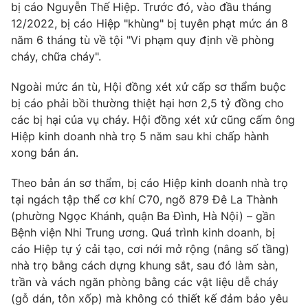
Phim VTV
bị cáo Nguyễn Thế Hiệp. Trước đó, vào đầu tháng
Giải trí
12/2022, bị cáo Hiệp "khùng" bị tuyên phạt mức án 8
Hậu trường
năm 6 tháng tù về tội "Vi phạm quy định về phòng
Điện ảnh
Đời sống
cháy, chữa cháy".
Nhân vật
Âm nhạc
Du lịch
Khán giả
Ngoài mức án tù, Hội đồng xét xử cấp sơ thẩm buộc
Giáo dục
Sao
bị cáo phải bồi thường thiệt hại hơn 2,5 tỷ đồng cho
Làm đẹp
Giải sao mai
các bị hại của vụ cháy. Hội đồng xét xử cũng cấm ông
Tuyển sinh
Công nghệ
Hiệp kinh doanh nhà trọ 5 năm sau khi chấp hành
Chất lượng cuộc sống
Học trực tuyến
xong bản án.
Hitech Công nghệ tương lai
Giao lưu trực tuyến
Theo bản án sơ thẩm, bị cáo Hiệp kinh doanh nhà trọ
Sản phẩm
tại ngách tập thể cơ khí C70, ngõ 879 Đê La Thành
Lịch phát sóng
(phường Ngọc Khánh, quận Ba Đình, Hà Nội) – gần
Thị trường
Bệnh viện Nhi Trung ương. Quá trình kinh doanh, bị
Tư vấn
cáo Hiệp tự ý cải tạo, cơi nới mở rộng (nâng số tầng)
Chuyên mục khác
nhà trọ bằng cách dựng khung sắt, sau đó làm sàn,
trần và vách ngăn phòng bằng các vật liệu dễ cháy
Emagazine
Podcast
(gỗ dán, tôn xốp) mà không có thiết kế đảm bảo yêu