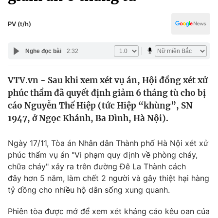
Chính trị
Truyền hình
Văn hóa - Giải trí
PV (t/h)
Xã hội
Y tế
Đời sống
Nghe đọc bài
2:32
Pháp luật
Công nghệ
Giáo dục
VTV.vn - Sau khi xem xét vụ án, Hội đồng xét xử
Y tế
phúc thẩm đã quyết định giảm 6 tháng tù cho bị
cáo Nguyễn Thế Hiệp (tức Hiệp “khùng”, SN
Thế giới
1947, ở Ngọc Khánh, Ba Đình, Hà Nội).
Tin tức
Ngày 17/11, Tòa án Nhân dân Thành phố Hà Nội xét xử
Kinh tế
phúc thẩm vụ án "Vi phạm quy định về phòng cháy,
Thế giới đó đây
Tài chính
chữa cháy" xảy ra trên đường Đê La Thành cách
Dữ liệu và đời sống
Câu chuyện quốc tế
đây hơn 5 năm, làm chết 2 người và gây thiệt hại hàng
Thị trường
tỷ đồng cho nhiều hộ dân sống xung quanh.
Truyền hình
Góc doanh nghiệp
Phiên tòa được mở để xem xét kháng cáo kêu oan của