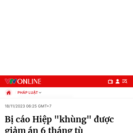
PHÁP LUẬT
Chính trị
18/11/2023 06:25 GMT+7
Xã hội
Bị cáo Hiệp "khùng" được
Pháp luật
Chuyên mục
Kinh tế
giảm án 6 tháng tù
Thể thao