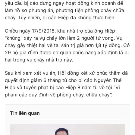
yêu cầu bị cáo dừng ngay hoạt động kinh doanh để
làm hồ sơ phương án, phương tiện phòng cháy chữa
cháy. Tuy nhiên, bị cáo Hiệp đã không thực hiện.
THỜI BÁO VTV
Chiều ngày 17/9/2018, khu nhà trọ của ông Hiệp
"khùng" xảy ra vụ cháy lớn làm 2 người tử vong. Vụ
cháy gây thiệt hại về tài sản trị giá hơn 1,8 tỷ đồng. Có
29 hộ gia đình được cơ quan chức năng xác định là bị
Theo dõi báo trên
hại trong vụ cháy nhà trọ này.
Sau khi xem xét vụ án, Hội đồng xét xử phúc thẩm đã
Cơ quan chủ quản:
Đài Truyền hình Việt Nam
quyết định giảm 6 tháng tù cho bị cáo Nguyễn Thế
Cơ quan báo chí:
Thời báo VTV
Hiệp và tuyên phạt bị cáo Hiệp 8 năm tù về tội “Vi
Giấy phép hoạt động báo in và báo điện tử số 483/GP-BTTTT
phạm các quy định về phòng cháy, chữa cháy”.
cấp ngày 29/12/2023
Tổng Biên tập:
Vũ Thanh Thủy
Tin liên quan
Phó Tổng Biên tập:
Nguyễn Thị Mỹ Hạnh, Phạm Quốc Thắng,
Nguyễn Trọng Ninh
Tổng đài VTV:
024.38 355 931 - 024.38 355 932