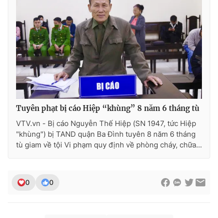
Ðiện thoại Thời báo VTV:
024.66 897 897
Email:
toasoan@vtv.vn
Liên hệ quảng cáo:
024-7300.7108
Tuyên phạt bị cáo Hiệp “khùng” 8 năm 6 tháng tù
VTV.vn - Bị cáo Nguyễn Thế Hiệp (SN 1947, tức Hiệp
"khùng") bị TAND quận Ba Đình tuyên 8 năm 6 tháng
tù giam về tội Vi phạm quy định về phòng cháy, chữa...
® Cấm sao chép dưới mọi hình thức nếu không có sự chấp
thuận bằng văn bản. Ghi rõ nguồn VTV.vn khi phát hành lại
0
0
thông tin từ website này.