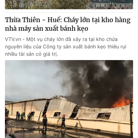
® Cấm sao chép dưới mọi hình thức nếu không có sự chấp
Thừa Thiên - Huế: Cháy lớn tại kho hàng
thuận bằng văn bản. Ghi rõ nguồn VTV.vn khi phát hành lại
nhà máy sản xuất bánh kẹo
thông tin từ website này.
VTV.vn - Một vụ cháy lớn đã xảy ra tại kho chứa
nguyên liệu của Công ty sản xuất bánh kẹo thiêu rụi
nhiều tài sản có giá trị.