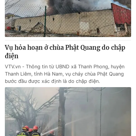
Tin tức
Kinh tế
Thế giới đó đây
Tài chính
Dữ liệu và đời sống
Câu chuyện quốc tế
Thị trường
Vụ hỏa hoạn ở chùa Phật Quang do chập
Truyền hình
Góc doanh nghiệp
điện
Phim VTV
Giải trí
VTV.vn - Thông tin từ UBND xã Thanh Phong, huyện
Hậu trường
Thanh Liêm, tỉnh Hà Nam, vụ cháy chùa Phật Quang
Điện ảnh
bước đầu được xác định là do chập điện.
Đời sống
Nhân vật
Âm nhạc
Du lịch
Khán giả
Giáo dục
Sao
Làm đẹp
Giải sao mai
Tuyển sinh
Công nghệ
Chất lượng cuộc sống
Học trực tuyến
Hitech Công nghệ tương lai