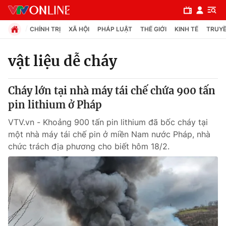
CHÍNH TRỊ
XÃ HỘI
PHÁP LUẬT
THẾ GIỚI
KINH TẾ
TRUYỀ
vật liệu dễ cháy
Chuyên mục
Cháy lớn tại nhà máy tái chế chứa 900 tấn
Chính trị
pin lithium ở Pháp
VTV.vn - Khoảng 900 tấn pin lithium đã bốc cháy tại
Xã hội
một nhà máy tái chế pin ở miền Nam nước Pháp, nhà
chức trách địa phương cho biết hôm 18/2.
Pháp luật
Y tế
Thế giới