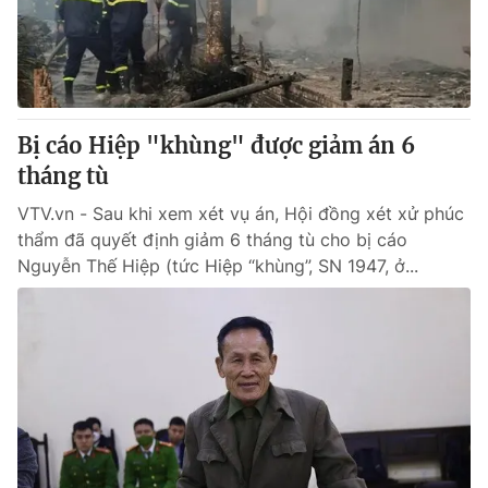
Giao lưu trực tuyến
Sản phẩm
Lịch phát sóng
Thị trường
Tư vấn
Bị cáo Hiệp "khùng" được giảm án 6
Chuyên mục khác
tháng tù
Emagazine
Podcast
VTV.vn - Sau khi xem xét vụ án, Hội đồng xét xử phúc
thẩm đã quyết định giảm 6 tháng tù cho bị cáo
Photo
Infographic
Nguyễn Thế Hiệp (tức Hiệp “khùng”, SN 1947, ở...
Video
Shorts video
VTV Money
VTV Thể thao
VTV Sức khoẻ
Bất động sản