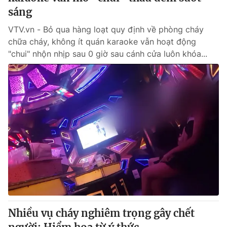
sáng
VTV.vn - Bỏ qua hàng loạt quy định về phòng cháy
chữa cháy, không ít quán karaoke vẫn hoạt động
"chui" nhộn nhịp sau 0 giờ sau cánh cửa luôn khóa...
Nhiều vụ cháy nghiêm trọng gây chết