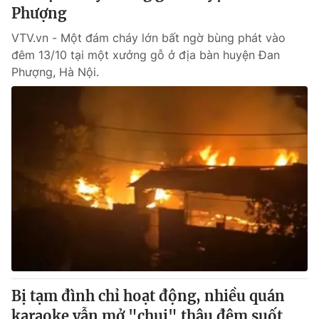
Phượng
VTV.vn - Một đám cháy lớn bất ngờ bùng phát vào
đêm 13/10 tại một xưởng gỗ ở địa bàn huyện Đan
Phượng, Hà Nội.
Bị tạm đình chỉ hoạt động, nhiều quán
karaoke vẫn mở "chui" thâu đêm suốt