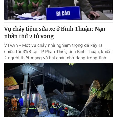
Thị trường 24h
Tấm lòng Việt
VTV4
Vươn mình bằng AI
Vụ cháy tiệm sửa xe ở Bình Thuận: Nạn
VTV9
VTV8
nhân thứ 2 tử vong
VTV.vn - Một vụ cháy nhà nghiêm trọng đã xảy ra
Liên hệ tòa soạn
English
chiều tối 31/8 tại TP Phan Thiết, tỉnh Bình Thuận, khiến
2 người thiệt mạng và hai cháu nhỏ đang trong tình...
THỜI BÁO VTV
Theo dõi báo trên
Cơ quan chủ quản:
Đài Truyền hình Việt Nam
Cơ quan báo chí:
Thời báo VTV