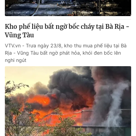
Giấy phép hoạt động báo in và báo điện tử số 483/GP-BTTTT
cấp ngày 29/12/2023
Tổng Biên tập:
Vũ Thanh Thủy
Kho phế liệu bất ngờ bốc cháy tại Bà Rịa -
Phó Tổng Biên tập:
Nguyễn Thị Mỹ Hạnh, Phạm Quốc Thắng,
Vũng Tàu
Nguyễn Trọng Ninh
Tổng đài VTV:
024.38 355 931 - 024.38 355 932
VTV.vn - Trưa ngày 23/8, kho thu mua phế liệu tại Bà
Ðiện thoại Thời báo VTV:
024.66 897 897
Rịa - Vũng Tàu bất ngờ phát hỏa, khói đen bốc lên
Email:
toasoan@vtv.vn
nghi ngút
Liên hệ quảng cáo:
024-7300.7108