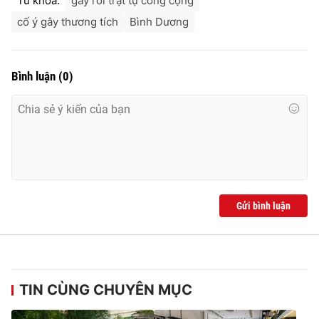
Từ khóa:
gây rối trật tự công cộng
Ðiện thoại Thời báo VTV:
024.66 897 897
cố ý gây thương tích
Bình Dương
Email:
toasoan@vtv.vn
Liên hệ quảng cáo:
024-7300.7108
Bình luận
(
0
)
Gửi bình luận
® Cấm sao chép dưới mọi hình thức nếu không có sự chấp
thuận bằng văn bản. Ghi rõ nguồn VTV.vn khi phát hành lại
thông tin từ website này.
TIN CÙNG CHUYÊN MỤC