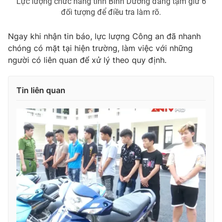
Lực lượng chức năng tỉnh Bình Dương đang tạm giữ 6
đối tượng để điều tra làm rõ.
Photo
Infographic
Ngay khi nhận tin báo, lực lượng Công an đã nhanh
Video
Shorts video
chóng có mặt tại hiện trường, làm việc với những
người có liên quan để xử lý theo quy định.
VTV Money
VTV Thể thao
Tin liên quan
VTV Sức khoẻ
Bất động sản
Thị trường 24h
Tấm lòng Việt
VTV4
Vươn mình bằng AI
VTV9
VTV8
Liên hệ tòa soạn
English