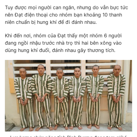
Phim VTV
Giải trí
Tuy được mọi người can ngăn, nhưng do vẫn bực tức
Hậu trường
nên Đạt điện thoại cho nhóm bạn khoảng 10 thanh
Điện ảnh
niên chuẩn bị hung khí để đi đánh nhau.
Đời sống
Nhân vật
Âm nhạc
Khi đến nơi, nhóm của Đạt thấy một nhóm 6 người
Du lịch
Khán giả
Giáo dục
đang ngồi nhậu trước nhà trọ thì hai bên xông vào
Sao
Làm đẹp
dùng hung khí đuổi, đánh nhau gây thương tích.
Giải sao mai
Tuyển sinh
Công nghệ
Chất lượng cuộc sống
Học trực tuyến
Hitech Công nghệ tương lai
Giao lưu trực tuyến
Sản phẩm
Lịch phát sóng
Thị trường
Tư vấn
Chuyên mục khác
Emagazine
Podcast