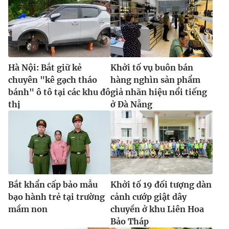
Hà Nội: Bắt giữ kẻ
Khởi tố vụ buôn bán
chuyên "kê gạch tháo
hàng nghìn sản phẩm
bánh" ô tô tại các khu đô
giả nhãn hiệu nổi tiếng
thị
ở Đà Nẵng
Bắt khẩn cấp bảo mẫu
Khởi tố 19 đối tượng dàn
bạo hành trẻ tại trường
cảnh cướp giật dây
mầm non
chuyền ở khu Liên Hoa
Bảo Tháp