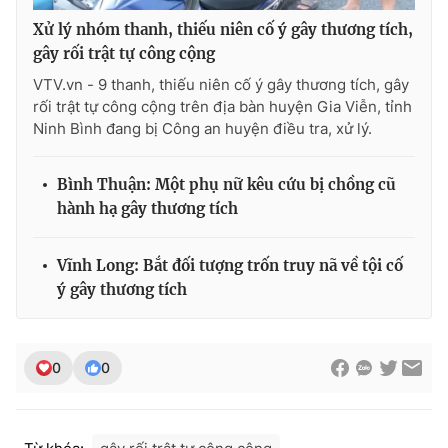
Xử lý nhóm thanh, thiếu niên cố ý gây thương tích,
gây rối trật tự công cộng
VTV.vn - 9 thanh, thiếu niên cố ý gây thương tích, gây
THỜI BÁO VTV
rối trật tự công cộng trên địa bàn huyện Gia Viễn, tỉnh
Ninh Bình đang bị Công an huyện điều tra, xử lý.
Bình Thuận: Một phụ nữ kêu cứu bị chồng cũ
Theo dõi báo trên
hành hạ gây thương tích
Cơ quan chủ quản:
Đài Truyền hình Việt Nam
Vĩnh Long: Bắt đối tượng trốn truy nã về tội cố
Cơ quan báo chí:
Thời báo VTV
ý gây thương tích
Giấy phép hoạt động báo in và báo điện tử số 483/GP-BTTTT
cấp ngày 29/12/2023
Tổng Biên tập:
Vũ Thanh Thủy
0
0
Phó Tổng Biên tập:
Nguyễn Thị Mỹ Hạnh, Phạm Quốc Thắng,
Nguyễn Trọng Ninh
Tổng đài VTV:
024.38 355 931 - 024.38 355 932