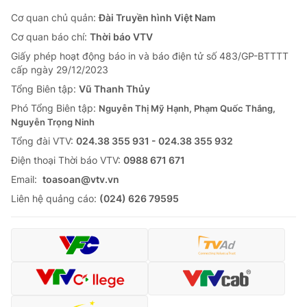
Cơ quan chủ quản:
Đài Truyền hình Việt Nam
Cơ quan báo chí:
Thời báo VTV
Giấy phép hoạt động báo in và báo điện tử số 483/GP-BTTTT
cấp ngày 29/12/2023
Tổng Biên tập:
Vũ Thanh Thủy
Phó Tổng Biên tập:
Nguyễn Thị Mỹ Hạnh, Phạm Quốc Thắng,
Nguyễn Trọng Ninh
Tổng đài VTV:
024.38 355 931 - 024.38 355 932
Ðiện thoại Thời báo VTV:
0988 671 671
Email:
toasoan@vtv.vn
Liên hệ quảng cáo:
(024) 626 79595