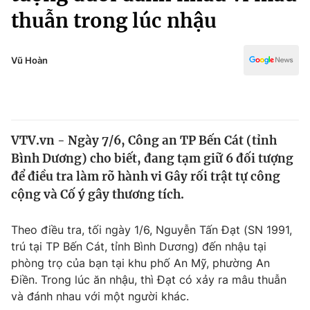
Chính trị
thuẫn trong lúc nhậu
Truyền hình
Văn hóa - Giải trí
Xã hội
Y tế
Vũ Hoàn
Đời sống
Pháp luật
Công nghệ
Giáo dục
Y tế
VTV.vn - Ngày 7/6, Công an TP Bến Cát (tỉnh
Bình Dương) cho biết, đang tạm giữ 6 đối tượng
Thế giới
để điều tra làm rõ hành vi Gây rối trật tự công
Tin tức
cộng và Cố ý gây thương tích.
Kinh tế
Thế giới đó đây
Theo điều tra, tối ngày 1/6, Nguyễn Tấn Đạt (SN 1991,
Tài chính
Dữ liệu và đời sống
trú tại TP Bến Cát, tỉnh Bình Dương) đến nhậu tại
Câu chuyện quốc tế
Thị trường
phòng trọ của bạn tại khu phố An Mỹ, phường An
Điền. Trong lúc ăn nhậu, thì Đạt có xảy ra mâu thuẫn
Truyền hình
Góc doanh nghiệp
và đánh nhau với một người khác.