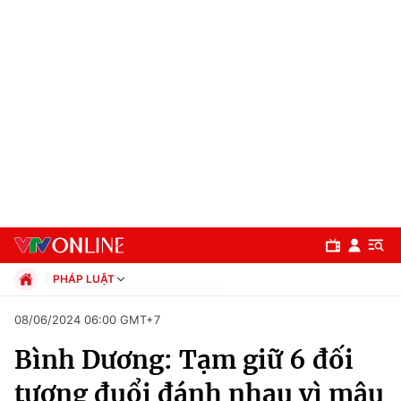
PHÁP LUẬT
Chính trị
08/06/2024 06:00 GMT+7
Xã hội
Bình Dương: Tạm giữ 6 đối
Pháp luật
Chuyên mục
Kinh tế
tượng đuổi đánh nhau vì mâu
Thể thao