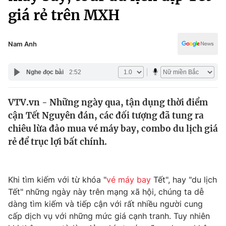
Chính trị
giá rẻ trên MXH
Truyền hình
Văn hóa - Giải trí
Xã hội
Y tế
Nam Anh
Đời sống
Pháp luật
Công nghệ
Nghe đọc bài
2:52
Giáo dục
Y tế
VTV.vn - Những ngày qua, tận dụng thời điểm
cận Tết Nguyên đán, các đối tượng đã tung ra
Thế giới
chiêu lừa đảo mua vé máy bay, combo du lịch giá
Tin tức
rẻ để trục lợi bất chính.
Kinh tế
Thế giới đó đây
Tài chính
Dữ liệu và đời sống
Khi tìm kiếm với từ khóa "
vé máy bay
Tết", hay "du lịch
Câu chuyện quốc tế
Thị trường
Tết" những ngày này trên mạng xã hội, chúng ta dễ
dàng tìm kiếm và tiếp cận với rất nhiều người cung
Truyền hình
Góc doanh nghiệp
cấp dịch vụ với những mức giá cạnh tranh. Tuy nhiên