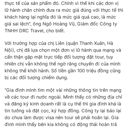
thực tế của sản phẩm đó. Chính vì thế khi các đơn vị
lữ hành chân chính đưa ra mức giá đúng với thực tế thì
khách hàng lại nghĩa đó là mức giá quá cao, là mức
giá sai lệch", ông Ngô Hoàng Vũ, Giám đốc Công ty
THỜI BÁO VTV
TNHH DRC Travel, cho biết.
Với trường hợp của chị Liên (quận Thanh Xuân, Hà
Nội), chị đã lựa chọn một đơn vị lữ hành qua mạng và
Theo dõi báo trên
cẩn thận gặp mặt trực tiếp đối tượng đặt tour, tuy
nhiên chị vẫn không thể ngờ rằng chuyến đi của mình
không thể khởi hành. Số tiền gần 100 triệu đồng cũng
Cơ quan chủ quản:
Đài Truyền hình Việt Nam
bị các đối tượng chiếm dụng.
Cơ quan báo chí:
Thời báo VTV
Giấy phép hoạt động báo in và báo điện tử số 483/GP-BTTTT
"Gia đình mình tìm một vài những thông tin trên mạng
cấp ngày 29/12/2023
về các tour đi nước ngoài. Mình thấy có những địa chỉ
Tổng Biên tập:
Vũ Thanh Thủy
và đăng ký kinh doanh rất là cụ thể thì gia đình khá là
Phó Tổng Biên tập:
Nguyễn Thị Mỹ Hạnh, Phạm Quốc Thắng,
tin tưởng và đặt cọc, ký hợp đồng. Công ty lại báo lại
Nguyễn Trọng Ninh
do chưa làm được visa nên tour sẽ phải hoãn lại. Gia
Tổng đài VTV:
024.38 355 931 - 024.38 355 932
đình mình thấy bên kia không có động thái hoàn trả