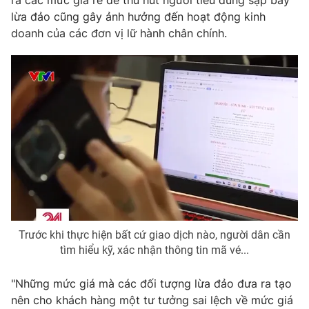
ra các mức giá rẻ để thu hút người tiêu dùng sập bẫy
lừa đảo cũng gây ảnh hưởng đến hoạt động kinh
Photo
Infographic
doanh của các đơn vị lữ hành chân chính.
Video
Shorts video
VTV Money
VTV Thể thao
VTV Sức khoẻ
Bất động sản
Thị trường 24h
Tấm lòng Việt
VTV4
Vươn mình bằng AI
Trước khi thực hiện bất cứ giao dịch nào, người dân cần
tìm hiểu kỹ, xác nhận thông tin mã vé...
VTV9
VTV8
"Những mức giá mà các đối tượng lừa đảo đưa ra tạo
nên cho khách hàng một tư tưởng sai lệch về mức giá
Liên hệ tòa soạn
English