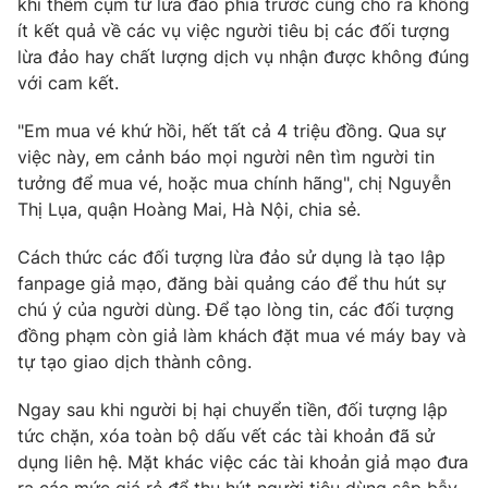
khi thêm cụm từ lừa đảo phía trước cũng cho ra không
Phim VTV
Giải trí
ít kết quả về các vụ việc người tiêu bị các đối tượng
Hậu trường
lừa đảo hay chất lượng dịch vụ nhận được không đúng
Điện ảnh
với cam kết.
Đời sống
Nhân vật
Âm nhạc
"Em mua vé khứ hồi, hết tất cả 4 triệu đồng. Qua sự
Du lịch
Khán giả
Giáo dục
Sao
việc này, em cảnh báo mọi người nên tìm người tin
Làm đẹp
Giải sao mai
tưởng để mua vé, hoặc mua chính hãng", chị Nguyễn
Tuyển sinh
Thị Lụa, quận Hoàng Mai, Hà Nội, chia sẻ.
Công nghệ
Chất lượng cuộc sống
Học trực tuyến
Cách thức các đối tượng lừa đảo sử dụng là tạo lập
Hitech Công nghệ tương lai
Giao lưu trực tuyến
fanpage giả mạo, đăng bài quảng cáo để thu hút sự
Sản phẩm
chú ý của người dùng. Để tạo lòng tin, các đối tượng
đồng phạm còn giả làm khách đặt mua vé máy bay và
Lịch phát sóng
Thị trường
tự tạo giao dịch thành công.
Tư vấn
Ngay sau khi người bị hại chuyển tiền, đối tượng lập
Chuyên mục khác
tức chặn, xóa toàn bộ dấu vết các tài khoản đã sử
Emagazine
Podcast
dụng liên hệ. Mặt khác việc các tài khoản giả mạo đưa