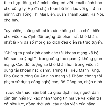
theo hợp đồng, nhà mình cũng có viết email cảnh báo
Ðiện thoại Thời báo VTV:
024.66 897 897
cho công ty. Họ đã chặn toàn bộ liên lạc với gia đình
Email:
toasoan@vtv.vn
mình", chị Tống Thị Mai Liên, quận Thanh Xuân, Hà Nội,
Liên hệ quảng cáo:
024-7300.7108
cho hay.
Tuy nhiên, những số tài khoản không chính chủ khiến
cho việc xác định đối tượng tội phạm rất khó khăn,
nhất là khi đa số mọi giao dịch đều diễn ra trực tuyến.
"Chúng ta phải định danh các tài khoản mạng xã hội
hết sức có ý nghĩa trong công tác quản lý không gian
mạng. Các đối tượng sẽ khó khăn hơn trong việc sử
dụng tài khoản nặc danh", Trung tá Triệu Mạnh Tùng,
Phó Cục trưởng Cụ An ninh mạng và Phòng chống tội
phạm sử dụng công nghệ cao, Bộ Công an, nhận định.
® Cấm sao chép dưới mọi hình thức nếu không có sự chấp
thuận bằng văn bản. Ghi rõ nguồn VTV.vn khi phát hành lại
Trước khi thực hiện bất cứ giao dịch nào, người dân
thông tin từ website này.
cần tìm hiểu kỹ, xác nhận thông tin mã vé và kiểm tra
có hiệu lực, đồng thời yêu cầu nhân viên của hãng