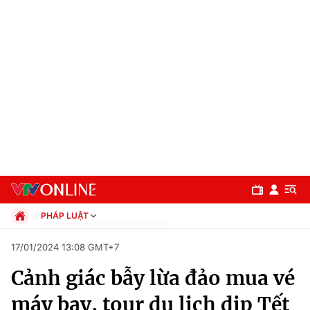
PHÁP LUẬT
Chính trị
17/01/2024 13:08 GMT+7
Xã hội
Cảnh giác bẫy lừa đảo mua vé
Pháp luật
Chuyên mục
Kinh tế
máy bay, tour du lịch dịp Tết
Thể thao