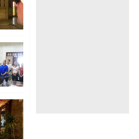
Liên hệ toà soạn
hệ tương lai