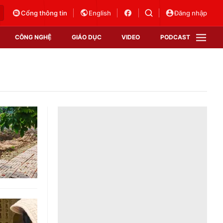
Cổng thông tin
English
Đăng nhập
CÔNG NGHỆ
GIÁO DỤC
VIDEO
PODCAST
VTV Money
VTV Thể thao
VTV Sức khoẻ
Bất động sản
Thị trường 24h
Tấm lòng Việt
Vươn mình bằng AI
VTV4
VTV8
VTV9
Lịch phát sóng
Giao lưu trực tuyến
Sự kiện