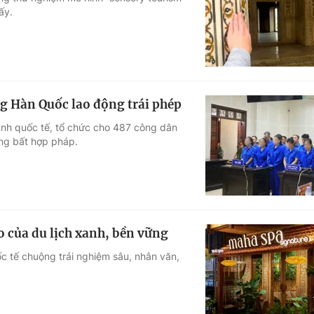
ấy.
Góc ảnh
Giáo dục
Công nghệ
Tuyển sinh
Hitech Công ng
ng Hàn Quốc lao động trái phép
Học trực tuyến
Sản phẩm
ành quốc tế, tổ chức cho 487 công dân
ộng bất hợp pháp.
g
Thị trường
Tư vấn
 của du lịch xanh, bền vững
 tế chuộng trải nghiệm sâu, nhân văn,