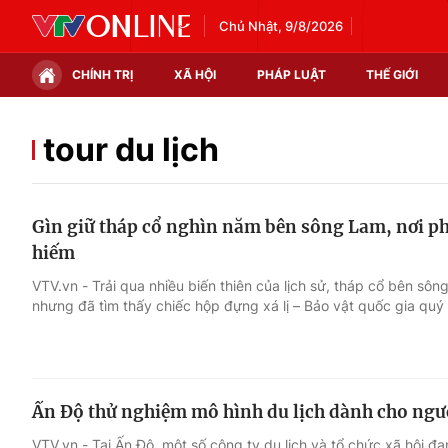
Chủ Nhật, 9/8/2026
CHÍNH TRỊ
XÃ HỘI
PHÁP LUẬT
THẾ GIỚI
Chính trị
Xã hội
tour du lịch
Thế giới
Kinh tế
Gìn giữ tháp cổ nghìn năm bên sông Lam, nơi ph
Tin tức
Tài chính
hiếm
Thế giới đó đây
Thị trường
VTV.vn - Trải qua nhiều biến thiên của lịch sử, tháp cổ bên sô
nhưng đã tìm thấy chiếc hộp đựng xá lị – Bảo vật quốc gia quý
Câu chuyện quốc tế
Góc doanh nghiệp
Dữ liệu và đời sống
Ấn Độ thử nghiệm mô hình du lịch dành cho ngư
VTV.vn - Tại Ấn Độ, một số công ty du lịch và tổ chức xã hội đ