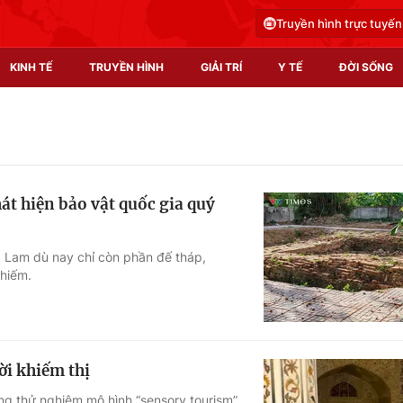
Truyền hình trực tuyến
KINH TẾ
TRUYỀN HÌNH
GIẢI TRÍ
Y TẾ
ĐỜI SỐNG
Pháp luật
Y tế
Truyền hình
Multimedia
át hiện bảo vật quốc gia quý
Phim VTV
Video
Hậu trường
Shorts video
ng Lam dù nay chỉ còn phần đế tháp,
 hiếm.
Nhân vật
Podcast
Khán giả
EMagazine
Giải sao mai
Photo
ời khiếm thị
Infographic
ang thử nghiệm mô hình “sensory tourism”