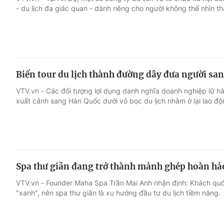
- du lịch đa giác quan - dành riêng cho người không thể nhìn th
Giải trí
Đời sống
Điện ảnh
Du lịch
Biến tour du lịch thành đường dây đưa người sa
Âm nhạc
Làm đẹp
VTV.vn - Các đối tượng lợi dụng danh nghĩa doanh nghiệp lữ h
xuất cảnh sang Hàn Quốc dưới vỏ bọc du lịch nhằm ở lại lao đ
Sao
Chất lượng cuộc sốn
Spa thư giãn đang trở thành mảnh ghép hoàn hảo
VTV.vn - Founder Maha Spa Trần Mai Anh nhận định: Khách quốc
"xanh", nên spa thư giãn là xu hướng đầu tư du lịch tiềm năng.