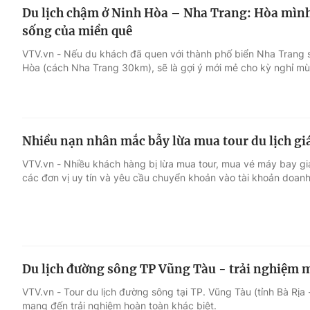
Du lịch chậm ở Ninh Hòa – Nha Trang: Hòa mình
sống của miền quê
VTV.vn - Nếu du khách đã quen với thành phố biển Nha Trang sôi
Hòa (cách Nha Trang 30km), sẽ là gợi ý mới mẻ cho kỳ nghỉ m
Nhiều nạn nhân mắc bẫy lừa mua tour du lịch giá
VTV.vn - Nhiều khách hàng bị lừa mua tour, mua vé máy bay g
các đơn vị uy tín và yêu cầu chuyển khoản vào tài khoản doan
Du lịch đường sông TP Vũng Tàu - trải nghiệm mớ
VTV.vn - Tour du lịch đường sông tại TP. Vũng Tàu (tỉnh Bà Rịa
mang đến trải nghiệm hoàn toàn khác biệt.