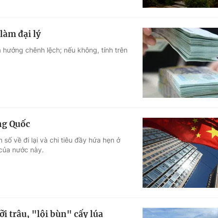
làm đại lý
á hưởng chênh lệch; nếu không, tính trên
ung Quốc
số về đi lại và chi tiêu đầy hứa hẹn ở
của nước này.
 trâu, "lội bùn" cấy lúa