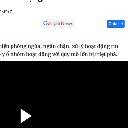
Góc ảnh
 GMT+7
Chia sẻ
Giáo dục
Công nghệ
Tuyển sinh
Hitech Công ng
hiện phòng ngừa, ngăn chặn, xử lý hoạt động tín
Học trực tuyến
Sản phẩm
ó 7 ổ nhóm hoạt động với quy mô lớn bị triệt phá.
g
Thị trường
Tư vấn