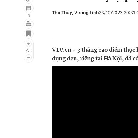
Thu Thủy, Vương Linh
23/10/2023 20:31
0
Giải trí
Đời sống
Điện ảnh
Du lịch
VTV.vn - 3 tháng cao điểm thực 
Âm nhạc
Làm đẹp
dụng đen, riêng tại Hà Nội, đã c
Sao
Chất lượng cuộc sốn