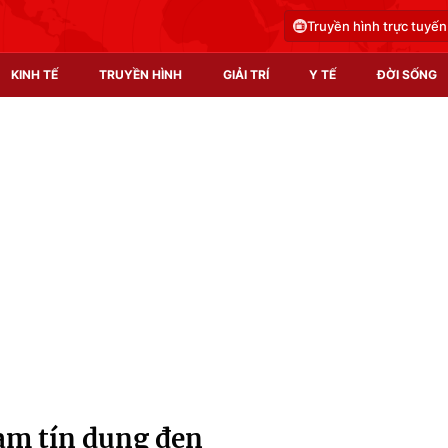
Truyền hình trực tuyến
KINH TẾ
TRUYỀN HÌNH
GIẢI TRÍ
Y TẾ
ĐỜI SỐNG
Pháp luật
Y tế
Truyền hình
Multimedia
Phim VTV
Video
Hậu trường
Shorts video
Nhân vật
Podcast
Khán giả
EMagazine
Giải sao mai
Photo
hạm tín dụng đen
Infographic