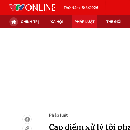
Thứ Năm, 6/8/2026
CHÍNH TRỊ
XÃ HỘI
PHÁP LUẬT
THẾ GIỚI
Chính trị
Xã hội
Thế giới
Kinh tế
Tin tức
Tài chính
Thế giới đó đây
Thị trường
Câu chuyện quốc tế
Góc doanh nghiệp
Dữ liệu và đời sống
Pháp luật
Cao điểm xử lý tội p