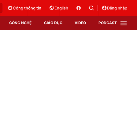
Cổng thông tin
English
Đăng nhập
CÔNG NGHỆ
GIÁO DỤC
VIDEO
PODCAST
VTV Money
VTV Thể thao
VTV Sức khoẻ
Bất động sản
Thị trường 24h
Tấm lòng Việt
Vươn mình bằng AI
VTV4
VTV8
VTV9
Lịch phát sóng
Giao lưu trực tuyến
Sự kiện