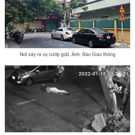
Photo
Infographic
Video
Shorts video
VTV Money
VTV Thể thao
Nơi xảy ra vụ cướp giật. Ảnh: Báo Giao thông
VTV Sức khoẻ
Bất động sản
Thị trường 24h
Tấm lòng Việt
VTV4
Vươn mình bằng AI
VTV9
VTV8
Liên hệ tòa soạn
English