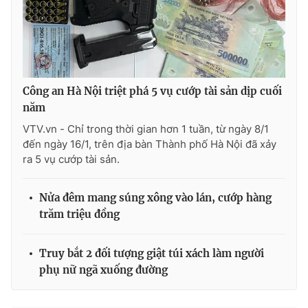
Ðiện thoại Thời báo VTV:
024.66 897 897
Email:
toasoan@vtv.vn
Liên hệ quảng cáo:
024-7300.7108
Công an Hà Nội triệt phá 5 vụ cướp tài sản dịp cuối
năm
VTV.vn - Chỉ trong thời gian hơn 1 tuần, từ ngày 8/1
đến ngày 16/1, trên địa bàn Thành phố Hà Nội đã xảy
ra 5 vụ cướp tài sản.
Nửa đêm mang súng xông vào lán, cướp hàng
trăm triệu đồng
® Cấm sao chép dưới mọi hình thức nếu không có sự chấp
Truy bắt 2 đối tượng giật túi xách làm người
thuận bằng văn bản. Ghi rõ nguồn VTV.vn khi phát hành lại
thông tin từ website này.
phụ nữ ngã xuống đường