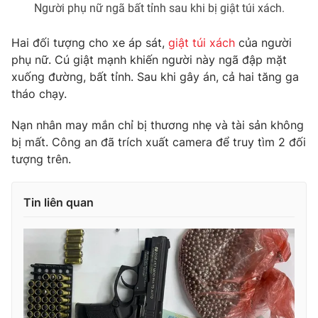
Người phụ nữ ngã bất tỉnh sau khi bị giật túi xách.
Hai đối tượng cho xe áp sát,
giật túi xách
của người
phụ nữ. Cú giật mạnh khiến người này ngã đập mặt
THỜI BÁO VTV
xuống đường, bất tỉnh. Sau khi gây án, cả hai tăng ga
tháo chạy.
Nạn nhân may mắn chỉ bị thương nhẹ và tài sản không
Theo dõi báo trên
bị mất. Công an đã trích xuất camera để truy tìm 2 đối
tượng trên.
Cơ quan chủ quản:
Đài Truyền hình Việt Nam
Cơ quan báo chí:
Thời báo VTV
Tin liên quan
Giấy phép hoạt động báo in và báo điện tử số 483/GP-BTTTT
cấp ngày 29/12/2023
Tổng Biên tập:
Vũ Thanh Thủy
Phó Tổng Biên tập:
Nguyễn Thị Mỹ Hạnh, Phạm Quốc Thắng,
Nguyễn Trọng Ninh
Tổng đài VTV:
024.38 355 931 - 024.38 355 932