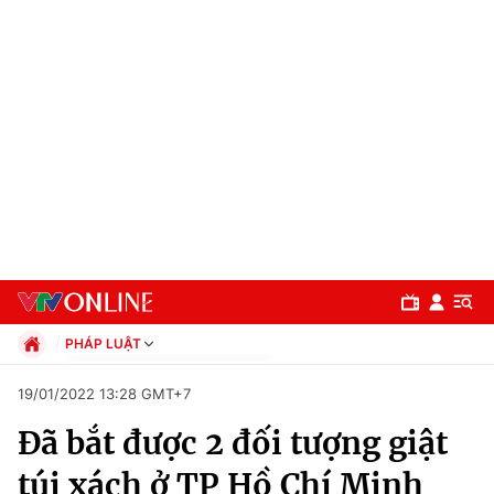
PHÁP LUẬT
Chính trị
19/01/2022 13:28 GMT+7
Xã hội
Đã bắt được 2 đối tượng giật
Pháp luật
Chuyên mục
Kinh tế
túi xách ở TP Hồ Chí Minh
Thể thao