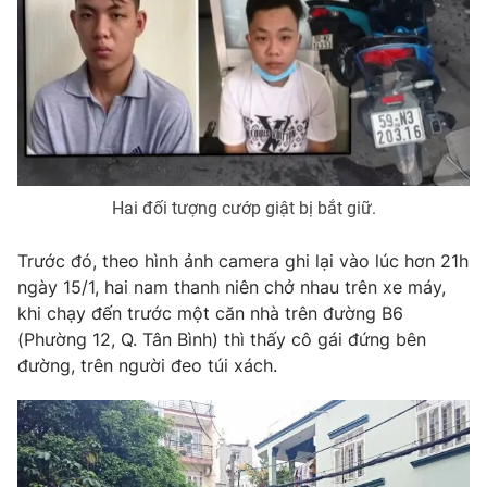
Phim VTV
Giải trí
Hậu trường
Điện ảnh
Đời sống
Nhân vật
Âm nhạc
Du lịch
Khán giả
Giáo dục
Sao
Làm đẹp
Giải sao mai
Tuyển sinh
Hai đối tượng cướp giật bị bắt giữ.
Công nghệ
Chất lượng cuộc sống
Học trực tuyến
Hitech Công nghệ tương lai
Trước đó, theo hình ảnh camera ghi lại vào lúc hơn 21h
Giao lưu trực tuyến
ngày 15/1, hai nam thanh niên chở nhau trên xe máy,
Sản phẩm
khi chạy đến trước một căn nhà trên đường B6
Lịch phát sóng
(Phường 12, Q. Tân Bình) thì thấy cô gái đứng bên
Thị trường
đường, trên người đeo túi xách.
Tư vấn
Chuyên mục khác
Emagazine
Podcast