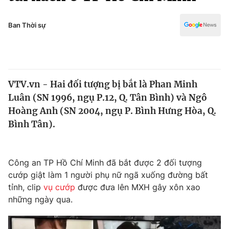
Chính trị
Truyền hình
Văn hóa - Giải trí
Ban Thời sự
Xã hội
Y tế
Đời sống
Pháp luật
Công nghệ
Giáo dục
VTV.vn - Hai đối tượng bị bắt là Phan Minh
Y tế
Luân (SN 1996, ngụ P.12, Q. Tân Bình) và Ngô
Hoàng Anh (SN 2004, ngụ P. Bình Hưng Hòa, Q.
Thế giới
Bình Tân).
Tin tức
Kinh tế
Công an TP Hồ Chí Minh đã bắt được 2 đối tượng
Thế giới đó đây
Tài chính
cướp giật làm 1 người phụ nữ ngã xuống đường bất
Dữ liệu và đời sống
Câu chuyện quốc tế
tỉnh, clip
vụ cướp
được đưa lên MXH gây xôn xao
Thị trường
những ngày qua.
Truyền hình
Góc doanh nghiệp