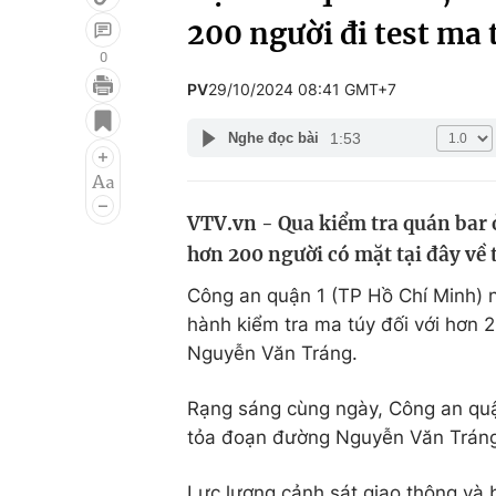
200 người đi test ma 
0
PV
29/10/2024 08:41 GMT+7
Giải trí
Đời sống
1:53
Nghe đọc bài
Điện ảnh
Du lịch
Âm nhạc
Làm đẹp
VTV.vn - Qua kiểm tra quán bar 
Sao
Chất lượng cuộc sốn
hơn 200 người có mặt tại đây về t
Công an quận 1 (TP Hồ Chí Minh) ng
hành kiểm tra ma túy đối với hơn 
Nguyễn Văn Tráng.
Rạng sáng cùng ngày, Công an qu
tỏa đoạn đường Nguyễn Văn Tráng
Lực lượng cảnh sát giao thông và