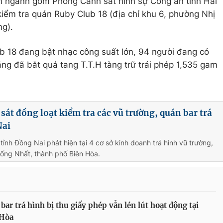
n ngành gồm Phòng Cảnh sát hình sự Công an tỉnh Hải
kiểm tra quán Ruby Club 18 (địa chỉ khu 6, phường Nhị
ng).
b 18 đang bật nhạc công suất lớn, 94 người đang có
ng đã bắt quả tang T.T.H tàng trữ trái phép 1,535 gam
sát đồng loạt kiểm tra các vũ trường, quán bar trá
Nai
tỉnh Đồng Nai phát hiện tại 4 cơ sở kinh doanh trá hình vũ trường,
ống Nhất, thành phố Biên Hòa.
bar trá hình bị thu giấy phép vẫn lén lút hoạt động tại
 Hòa