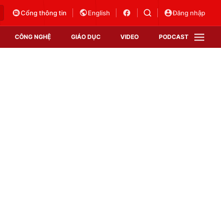
Cổng thông tin
English
Đăng nhập
CÔNG NGHỆ
GIÁO DỤC
VIDEO
PODCAST
VTV Money
VTV Thể thao
VTV Sức khoẻ
Bất động sản
Thị trường 24h
Tấm lòng Việt
Vươn mình bằng AI
VTV4
VTV8
VTV9
Lịch phát sóng
Giao lưu trực tuyến
Sự kiện