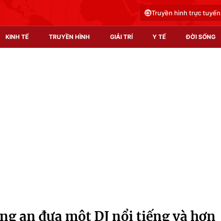
Truyền hình trực tuyến
KINH TẾ
TRUYỀN HÌNH
GIẢI TRÍ
Y TẾ
ĐỜI SỐNG
Pháp luật
Y tế
Truyền hình
Multimedia
Phim VTV
Video
Hậu trường
Shorts video
Nhân vật
Podcast
Khán giả
EMagazine
Giải sao mai
Photo
ng an đưa một DJ nổi tiếng và hơn
Infographic