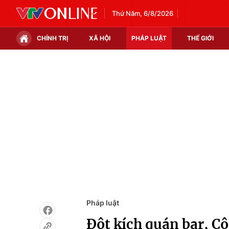
Thứ Năm, 6/8/2026
CHÍNH TRỊ
XÃ HỘI
PHÁP LUẬT
THẾ GIỚI
Chính trị
Xã hội
Thế giới
Kinh tế
Tin tức
Tài chính
Thế giới đó đây
Thị trường
Câu chuyện quốc tế
Góc doanh nghiệp
Dữ liệu và đời sống
Pháp luật
Đột kích quán bar, Cô