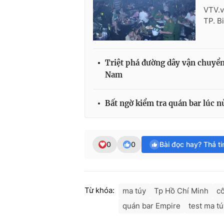
VTV.v
TP. B
Triệt phá đường dây vận chuyển
Nam
Bất ngờ kiểm tra quán bar lúc 
0
0
Bài đọc hay? Thả t
Từ khóa:
ma túy
Tp Hồ Chí Minh
c
quán bar Empire
test ma tú