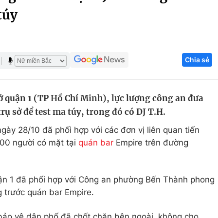
túy
Góc ảnh
Giáo dục
Công nghệ
Chia sẻ
Tuyển sinh
Hitech Công ng
Học trực tuyến
Sản phẩm
ở quận 1 (TP Hồ Chí Minh), lực lượng công an đưa
g
Thị trường
rụ sở để test ma túy, trong đó có DJ T.H.
Tư vấn
ày 28/10 đã phối hợp với các đơn vị liên quan tiến
200 người có mặt tại
quán bar
Empire trên đường
ận 1 đã phối hợp với Công an phường Bến Thành phong
 trước quán bar Empire.
 bảo vệ dân phố đã chốt chặn bên ngoài, không cho