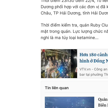
Thời điểm 23h30 đêm 22/4, Tổ liê
Dương phối hợp với các đơn vị đã 
Châu, TP Hải Dương, tỉnh Hải Dươ
Thời điểm kiểm tra, quán Ruby Clu
mặt trong quán. Lực lượng chức nă
nghi là ma túy loại ketamine...
Hơn 180 cảnh 
hình ở Đồng 
VTV.vn - Công an 
bar tại phường Th
Tin liên quan
Quán 
Biên