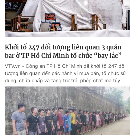
Tin tức
Kinh tế
Thế giới đó đây
Tài chính
Dữ liệu và đời sống
Câu chuyện quốc tế
Thị trường
Khởi tố 247 đối tượng liên quan 3 quán
Truyền hình
Góc doanh nghiệp
bar ở TP Hồ Chí Minh tổ chức “bay lắc”
Phim VTV
Giải trí
VTV.vn - Công an TP Hồ Chí Minh đã khởi tố 247 đối
Hậu trường
tượng liên quan đến các hành vi mua bán, tổ chức sử
Điện ảnh
dụng, chứa chấp và tàng trữ trái phép chất ma túy...
Đời sống
Nhân vật
Âm nhạc
Du lịch
Khán giả
Giáo dục
Sao
Làm đẹp
Giải sao mai
Tuyển sinh
Công nghệ
Chất lượng cuộc sống
Học trực tuyến
Hitech Công nghệ tương lai