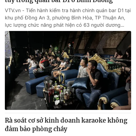
VTV.vn - Tiến hành kiểm tra hành chinh quán bar D1 tại
khu phố Đồng An 3, phường Bình Hòa, TP Thuận An,
lực lượng chức năng phát hiện có 63 người dương...
Rà soát cơ sở kinh doanh karaoke không
đảm bảo phòng cháy