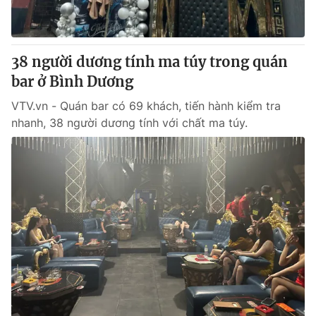
Giấy phép hoạt động báo in và báo điện tử số 483/GP-BTTTT
cấp ngày 29/12/2023
Tổng Biên tập:
Vũ Thanh Thủy
38 người dương tính ma túy trong quán
Phó Tổng Biên tập:
Nguyễn Thị Mỹ Hạnh, Phạm Quốc Thắng,
bar ở Bình Dương
Nguyễn Trọng Ninh
Tổng đài VTV:
024.38 355 931 - 024.38 355 932
VTV.vn - Quán bar có 69 khách, tiến hành kiểm tra
Ðiện thoại Thời báo VTV:
024.66 897 897
nhanh, 38 người dương tính với chất ma túy.
Email:
toasoan@vtv.vn
Liên hệ quảng cáo:
024-7300.7108