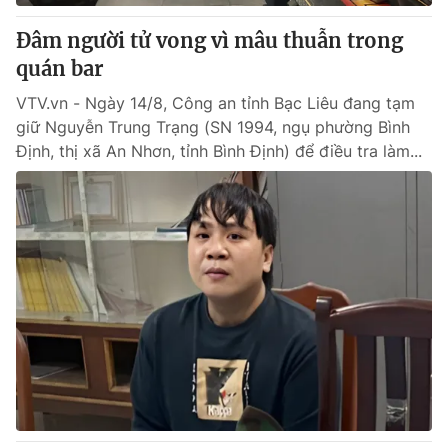
Đâm người tử vong vì mâu thuẫn trong
® Cấm sao chép dưới mọi hình thức nếu không có sự chấp
quán bar
thuận bằng văn bản. Ghi rõ nguồn VTV.vn khi phát hành lại
thông tin từ website này.
VTV.vn - Ngày 14/8, Công an tỉnh Bạc Liêu đang tạm
giữ Nguyễn Trung Trạng (SN 1994, ngụ phường Bình
Định, thị xã An Nhơn, tỉnh Bình Định) để điều tra làm...