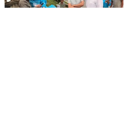
Tin mới
Video
Live
Emagazine
Trang chủ
Xử phạt 30 triệu đồng một quán bar hoạt
động quá giờ tại phố cổ
VTV.vn - Một quán bar hoạt động quá giờ quy định tại
phố Mã Mây đã bị lập biên bản và xử phạt 30 triệu
đồng.