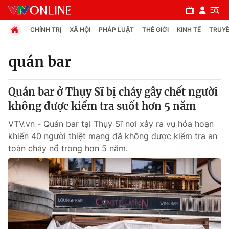
CHÍNH TRỊ
XÃ HỘI
PHÁP LUẬT
THẾ GIỚI
KINH TẾ
TRUYỀ
quán bar
Chuyên mục
Quán bar ở Thụy Sĩ bị cháy gây chết người
Chính trị
không được kiểm tra suốt hơn 5 năm
VTV.vn - Quán bar tại Thụy Sĩ nơi xảy ra vụ hỏa hoạn
Xã hội
khiến 40 người thiệt mạng đã không được kiểm tra an
toàn cháy nổ trong hơn 5 năm.
Pháp luật
Y tế
Thế giới