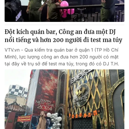
Thị trường 24h
Tấm lòng Việt
VTV4
Vươn mình bằng AI
Đột kích quán bar, Công an đưa một DJ
VTV9
VTV8
nổi tiếng và hơn 200 người đi test ma túy
VTV.vn - Qua kiểm tra quán bar ở quận 1 (TP Hồ Chí
Liên hệ tòa soạn
English
Minh), lực lượng công an đưa hơn 200 người có mặt
tại đây về trụ sở để test ma túy, trong đó có DJ T.H.
THỜI BÁO VTV
Theo dõi báo trên
Cơ quan chủ quản:
Đài Truyền hình Việt Nam
Cơ quan báo chí:
Thời báo VTV