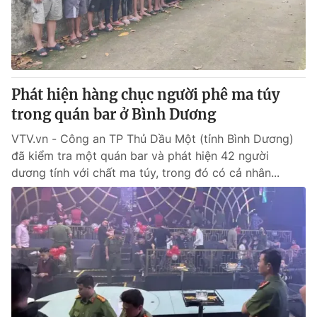
Giao lưu trực tuyến
Sản phẩm
Lịch phát sóng
Thị trường
Tư vấn
Phát hiện hàng chục người phê ma túy
Chuyên mục khác
trong quán bar ở Bình Dương
Emagazine
Podcast
VTV.vn - Công an TP Thủ Dầu Một (tỉnh Bình Dương)
đã kiểm tra một quán bar và phát hiện 42 người
Photo
Infographic
dương tính với chất ma túy, trong đó có cả nhân...
Video
Shorts video
VTV Money
VTV Thể thao
VTV Sức khoẻ
Bất động sản