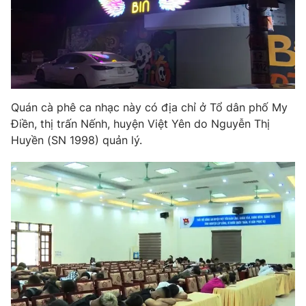
Phim VTV
Giải trí
Hậu trường
Điện ảnh
Đời sống
Nhân vật
Âm nhạc
Du lịch
Khán giả
Giáo dục
Sao
Quán cà phê ca nhạc này có địa chỉ ở Tổ dân phố My
Làm đẹp
Giải sao mai
Tuyển sinh
Điền, thị trấn Nếnh, huyện Việt Yên do Nguyễn Thị
Công nghệ
Chất lượng cuộc sống
Huyền (SN 1998) quản lý.
Học trực tuyến
Hitech Công nghệ tương lai
Giao lưu trực tuyến
Sản phẩm
Lịch phát sóng
Thị trường
Tư vấn
Chuyên mục khác
Emagazine
Podcast