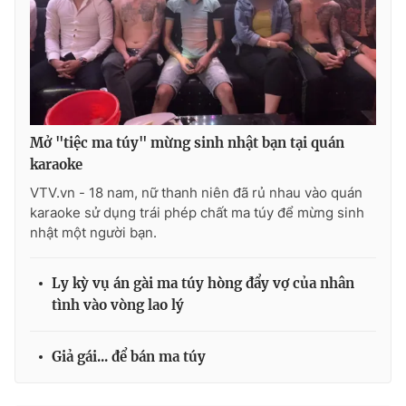
THỜI BÁO VTV
Mở "tiệc ma túy" mừng sinh nhật bạn tại quán
karaoke
Theo dõi báo trên
VTV.vn - 18 nam, nữ thanh niên đã rủ nhau vào quán
karaoke sử dụng trái phép chất ma túy để mừng sinh
Cơ quan chủ quản:
Đài Truyền hình Việt Nam
nhật một người bạn.
Cơ quan báo chí:
Thời báo VTV
Giấy phép hoạt động báo in và báo điện tử số 483/GP-BTTTT
Ly kỳ vụ án gài ma túy hòng đẩy vợ của nhân
cấp ngày 29/12/2023
tình vào vòng lao lý
Tổng Biên tập:
Vũ Thanh Thủy
Phó Tổng Biên tập:
Nguyễn Thị Mỹ Hạnh, Phạm Quốc Thắng,
Giả gái... để bán ma túy
Nguyễn Trọng Ninh
Tổng đài VTV:
024.38 355 931 - 024.38 355 932