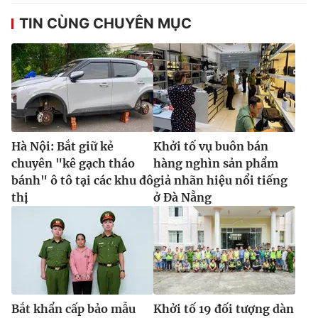
TIN CÙNG CHUYÊN MỤC
Hà Nội: Bắt giữ kẻ
Khởi tố vụ buôn bán
chuyên "kê gạch tháo
hàng nghìn sản phẩm
bánh" ô tô tại các khu đô
giả nhãn hiệu nổi tiếng
thị
ở Đà Nẵng
Bắt khẩn cấp bảo mẫu
Khởi tố 19 đối tượng dàn