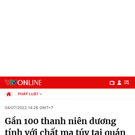
PHÁP LUẬT
Chính trị
04/07/2022 14:26 GMT+7
Xã hội
Gần 100 thanh niên dương
Pháp luật
Chuyên mục
Kinh tế
tính với chất ma túy tại quán
Thể thao