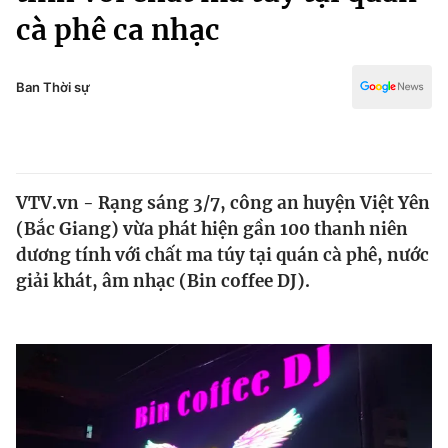
Chính trị
cà phê ca nhạc
Truyền hình
Văn hóa - Giải trí
Xã hội
Y tế
Ban Thời sự
Đời sống
Pháp luật
Công nghệ
Giáo dục
Y tế
VTV.vn - Rạng sáng 3/7, công an huyện Việt Yên
(Bắc Giang) vừa phát hiện gần 100 thanh niên
Thế giới
dương tính với chất ma túy tại quán cà phê, nước
Tin tức
giải khát, âm nhạc (Bin coffee DJ).
Kinh tế
Thế giới đó đây
Tài chính
Dữ liệu và đời sống
Câu chuyện quốc tế
Thị trường
Truyền hình
Góc doanh nghiệp