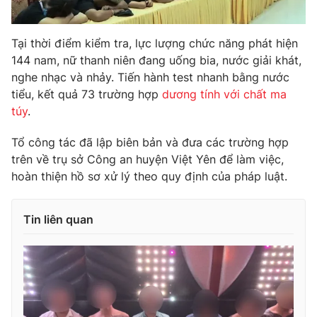
Photo
Infographic
Tại thời điểm kiểm tra, lực lượng chức năng phát hiện
144 nam, nữ thanh niên đang uống bia, nước giải khát,
Video
Shorts video
nghe nhạc và nhảy. Tiến hành test nhanh bằng nước
tiểu, kết quả 73 trường hợp
dương tính với chất ma
VTV Money
VTV Thể thao
túy
.
Tổ công tác đã lập biên bản và đưa các trường hợp
VTV Sức khoẻ
Bất động sản
trên về trụ sở Công an huyện Việt Yên để làm việc,
hoàn thiện hồ sơ xử lý theo quy định của pháp luật.
Thị trường 24h
Tấm lòng Việt
Tin liên quan
VTV4
Vươn mình bằng AI
VTV9
VTV8
Liên hệ tòa soạn
English