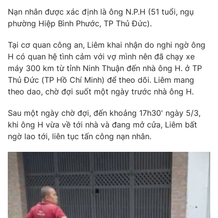
Phim VTV
Giải trí
Nạn nhân được xác định là ông N.P.H (51 tuổi, ngụ
Hậu trường
phường Hiệp Bình Phước, TP Thủ Đức).
Điện ảnh
Đời sống
Nhân vật
Tại cơ quan công an, Liêm khai nhận do nghi ngờ ông
Âm nhạc
H có quan hệ tình cảm với vợ mình nên đã chạy xe
Du lịch
Khán giả
Giáo dục
máy 300 km từ tỉnh Ninh Thuận đến nhà ông H. ở TP
Sao
Làm đẹp
Thủ Đức (TP Hồ Chí Minh) để theo dõi. Liêm mang
Giải sao mai
Tuyển sinh
theo dao, chờ đợi suốt một ngày trước nhà ông H.
Công nghệ
Chất lượng cuộc sống
Học trực tuyến
Sau một ngày chờ đợi, đến khoảng 17h30' ngày 5/3,
Hitech Công nghệ tương lai
Giao lưu trực tuyến
khi ông H vừa về tới nhà và đang mở cửa, Liêm bất
Sản phẩm
ngờ lao tới, liên tục tấn công nạn nhân.
Lịch phát sóng
Thị trường
Tư vấn
Chuyên mục khác
Emagazine
Podcast