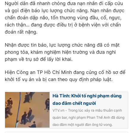
Người dân đã nhanh chóng đưa nạn nhân đi cấp cứu
và gọi điện báo lực lượng chức năng. Nạn nhân được
chẩn đoán dập não, tổn thương vùng đầu, cổ, ngực,
rách thận... đang được điều trị ở bệnh viện với chẩn
THỜI BÁO VTV
đoán rất nặng.
Nhận được tin báo, lực lượng chức năng đã có mặt
phong tỏa, khám nghiệm hiện trường và đưa nghi
Theo dõi báo trên
phạm về trụ sở để lấy lời khai.
Hiện Công an TP Hồ Chí Minh đang củng cố hồ sơ để
Cơ quan chủ quản:
Đài Truyền hình Việt Nam
khởi tố vụ án và bị can theo quy định pháp luật.
Cơ quan báo chí:
Thời báo VTV
Giấy phép hoạt động báo in và báo điện tử số 483/GP-BTTTT
Hà Tĩnh: Khởi tố nghi phạm dùng
cấp ngày 29/12/2023
dao đâm chết người
Tổng Biên tập:
Vũ Thanh Thủy
VTV.vn - Trong lúc xảy ra mâu thuẫn cạnh
Phó Tổng Biên tập:
Nguyễn Thị Mỹ Hạnh, Phạm Quốc Thắng,
quán bar, nghi phạm Phan Thế Anh đã dùng
Nguyễn Trọng Ninh
dao đâm một người đàn ông tử vong.
Tổng đài VTV:
024.38 355 931 - 024.38 355 932