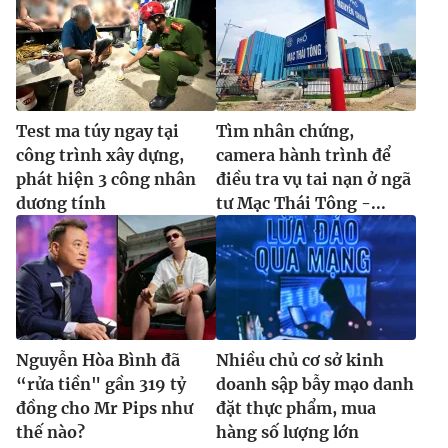
Test ma túy ngay tại
Tìm nhân chứng,
công trình xây dựng,
camera hành trình để
phát hiện 3 công nhân
điều tra vụ tai nạn ở ngã
dương tính
tư Mạc Thái Tông -...
Nguyễn Hòa Bình đã
Nhiều chủ cơ sở kinh
“rửa tiền" gần 319 tỷ
doanh sập bẫy mạo danh
đồng cho Mr Pips như
đặt thực phẩm, mua
thế nào?
hàng số lượng lớn