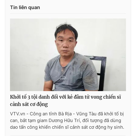
Ðiện thoại Thời báo VTV:
024.66 897 897
Tin liên quan
Email:
toasoan@vtv.vn
Liên hệ quảng cáo:
024-7300.7108
Khởi tố 3 tội danh đối với kẻ đâm tử vong chiến sĩ
cảnh sát cơ động
® Cấm sao chép dưới mọi hình thức nếu không có sự chấp
thuận bằng văn bản. Ghi rõ nguồn VTV.vn khi phát hành lại
VTV.vn - Công an tỉnh Bà Rịa - Vũng Tàu đã khởi tố bị
thông tin từ website này.
can, bắt tạm giam Dương Hữu Trí, đối tượng đã dùng
dao tấn công khiến chiến sĩ cảnh sát cơ động hy sinh.