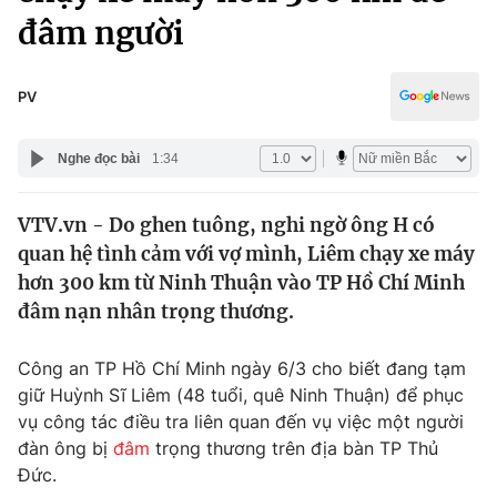
Chính trị
đâm người
Truyền hình
Văn hóa - Giải trí
Xã hội
Y tế
PV
Đời sống
Pháp luật
Công nghệ
Nghe đọc bài
1:34
Giáo dục
Y tế
VTV.vn - Do ghen tuông, nghi ngờ ông H có
quan hệ tình cảm với vợ mình, Liêm chạy xe máy
Thế giới
hơn 300 km từ Ninh Thuận vào TP Hồ Chí Minh
Tin tức
đâm nạn nhân trọng thương.
Kinh tế
Thế giới đó đây
Công an TP Hồ Chí Minh ngày 6/3 cho biết đang tạm
Tài chính
Dữ liệu và đời sống
giữ Huỳnh Sĩ Liêm (48 tuổi, quê Ninh Thuận) để phục
Câu chuyện quốc tế
Thị trường
vụ công tác điều tra liên quan đến vụ việc một người
đàn ông bị
đâm
trọng thương trên địa bàn TP Thủ
Truyền hình
Góc doanh nghiệp
Đức.