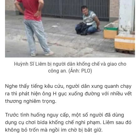
Photo
Infographic
Video
Shorts video
VTV Money
VTV Thể thao
Huỳnh Sĩ Liêm bị người dân khống chế và giao cho
VTV Sức khoẻ
Bất động sản
công an. (Ảnh: PLO)
Thị trường 24h
Tấm lòng Việt
Nghe thấy tiếng kêu cứu, người dân xung quanh chạy
ra thì phát hiện ông H gục xuống đường với nhiều vết
VTV4
Vươn mình bằng AI
thương nghiêm trọng.
Trước tình huống nguy cấp, một số người đã dùng
VTV9
VTV8
dụng cụ chơi bida khống chế nghi phạm. Liêm sau đó
không bỏ trốn mà ngồi im chờ bị bắt giữ.
Liên hệ tòa soạn
English