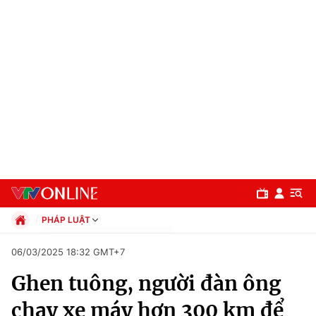
PHÁP LUẬT
Chính trị
06/03/2025 18:32 GMT+7
Xã hội
Ghen tuông, người đàn ông
Pháp luật
Chuyên mục
Kinh tế
chạy xe máy hơn 300 km để
Thể thao