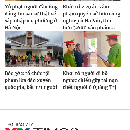
Xử phạt người đàn ông
Khởi tố 2 vụ án xâm
đăng tin sai sự thật về
phạm quyền sở hữu công
sáp nhập xã, phường ở
nghiệp ở Hà Nội, thu
Hà Nội
hơn 3.600 sản phẩm...
Bóc gỡ 2 tổ chức tội
Khởi tố người đi bộ
phạm lừa đảo xuyên
ngược chiều gây tai nạn
quốc gia, bắt 171 người
chết người ở Quảng Trị
THỜI BÁO VTV