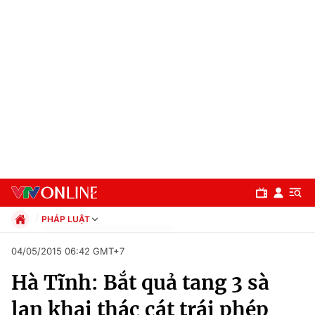
PHÁP LUẬT
Chính trị
04/05/2015 06:42 GMT+7
Xã hội
Hà Tĩnh: Bắt quả tang 3 sà
Pháp luật
Chuyên mục
Kinh tế
lan khai thác cát trái phép
Thể thao