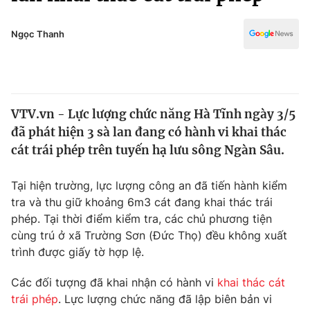
Chính trị
Truyền hình
Văn hóa - Giải trí
Ngọc Thanh
Xã hội
Y tế
Đời sống
Pháp luật
Công nghệ
Giáo dục
VTV.vn - Lực lượng chức năng Hà Tĩnh ngày 3/5
Y tế
đã phát hiện 3 sà lan đang có hành vi khai thác
cát trái phép trên tuyến hạ lưu sông Ngàn Sâu.
Thế giới
Tại hiện trường, lực lượng công an đã tiến hành kiểm
Tin tức
tra và thu giữ khoảng 6m3 cát đang khai thác trái
Kinh tế
phép. Tại thời điểm kiểm tra, các chủ phương tiện
Thế giới đó đây
Tài chính
cùng trú ở xã Trường Sơn (Đức Thọ) đều không xuất
Dữ liệu và đời sống
Câu chuyện quốc tế
trình được giấy tờ hợp lệ.
Thị trường
Các đối tượng đã khai nhận có hành vi
khai thác cát
Truyền hình
Góc doanh nghiệp
trái phép
. Lực lượng chức năng đã lập biên bản vi