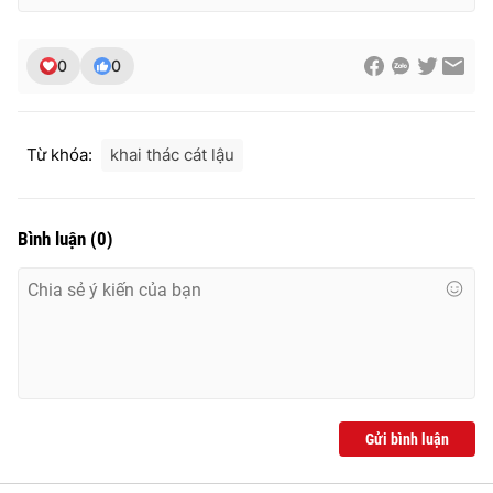
Ðiện thoại Thời báo VTV:
024.66 897 897
Email:
toasoan@vtv.vn
0
0
Liên hệ quảng cáo:
024-7300.7108
Từ khóa:
khai thác cát lậu
Bình luận
(
0
)
® Cấm sao chép dưới mọi hình thức nếu không có sự chấp
thuận bằng văn bản. Ghi rõ nguồn VTV.vn khi phát hành lại
thông tin từ website này.
Gửi bình luận