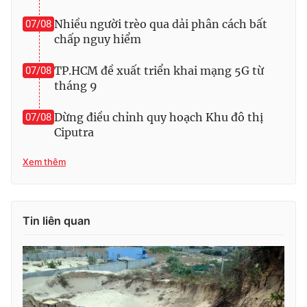
Photo
Infographic
Nhiều người trèo qua dải phân cách bất
07/08
chấp nguy hiểm
Video
Shorts video
TP.HCM đề xuất triển khai mạng 5G từ
07/08
tháng 9
VTV Money
VTV Thể thao
Dừng điều chỉnh quy hoạch Khu đô thị
07/08
Ciputra
VTV Sức khoẻ
Bất động sản
Xem thêm
Thị trường 24h
Tấm lòng Việt
VTV4
Tin liên quan
Vươn mình bằng AI
VTV9
VTV8
Liên hệ tòa soạn
English