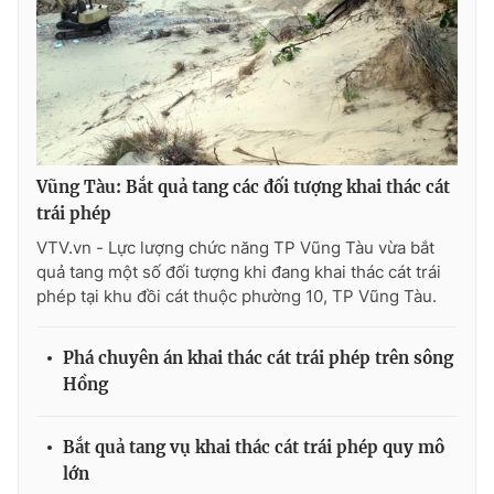
THỜI BÁO VTV
Vũng Tàu: Bắt quả tang các đối tượng khai thác cát
Theo dõi báo trên
trái phép
VTV.vn - Lực lượng chức năng TP Vũng Tàu vừa bắt
quả tang một số đối tượng khi đang khai thác cát trái
Cơ quan chủ quản:
Đài Truyền hình Việt Nam
phép tại khu đồi cát thuộc phường 10, TP Vũng Tàu.
Cơ quan báo chí:
Thời báo VTV
Giấy phép hoạt động báo in và báo điện tử số 483/GP-BTTTT
Phá chuyên án khai thác cát trái phép trên sông
cấp ngày 29/12/2023
Hồng
Tổng Biên tập:
Vũ Thanh Thủy
Phó Tổng Biên tập:
Nguyễn Thị Mỹ Hạnh, Phạm Quốc Thắng,
Nguyễn Trọng Ninh
Bắt quả tang vụ khai thác cát trái phép quy mô
lớn
Tổng đài VTV:
024.38 355 931 - 024.38 355 932