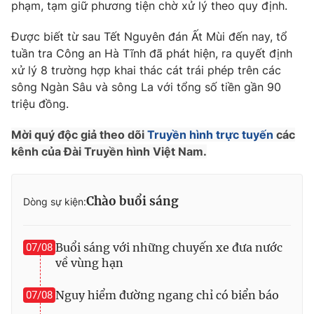
Phim VTV
phạm, tạm giữ phương tiện chờ xử lý theo quy định.
Giải trí
Hậu trường
Được biết từ sau Tết Nguyên đán Ất Mùi đến nay, tổ
Điện ảnh
tuần tra Công an Hà Tĩnh đã phát hiện, ra quyết định
Đời sống
Nhân vật
xử lý 8 trường hợp khai thác cát trái phép trên các
Âm nhạc
Du lịch
sông Ngàn Sâu và sông La với tổng số tiền gần 90
Khán giả
Giáo dục
Sao
triệu đồng.
Làm đẹp
Giải sao mai
Tuyển sinh
Mời quý độc giả theo dõi
Truyền hình trực tuyến
các
Công nghệ
Chất lượng cuộc sống
kênh của Đài Truyền hình Việt Nam.
Học trực tuyến
Hitech Công nghệ tương lai
Giao lưu trực tuyến
Sản phẩm
Chào buổi sáng
Dòng sự kiện:
Lịch phát sóng
Thị trường
Buổi sáng với những chuyến xe đưa nước
07/08
Tư vấn
về vùng hạn
Chuyên mục khác
Nguy hiểm đường ngang chỉ có biển báo
Emagazine
07/08
Podcast