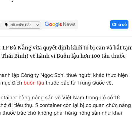
Góc ảnh
Chia sẻ
Giáo dục
Công nghệ
Tuyển sinh
Hitech Công ng
TP Đà Nẵng vừa quyết định khởi tố bị can và bắt tạ
Học trực tuyến
Sản phẩm
 Thái Bình) về hành vi Buôn lậu hơn 100 tấn thuốc
g
Thị trường
Tư vấn
hành lập Công ty Ngọc Sơn, thuê người khác thực hiện
 mục đích
buôn lậu
thuốc bắc từ Trung Quốc về.
ntainer hàng nông sản về Việt Nam trong đó có 16
ở đi tiêu thụ. 5 container còn lại bị cơ quan chức năng
u thuốc bắc chứ không phải hàng nông sản như khai