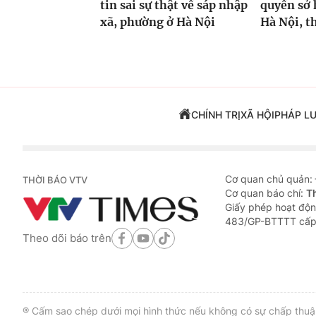
tin sai sự thật về sáp nhập
quyền sở 
xã, phường ở Hà Nội
Hà Nội, t
CHÍNH TRỊ
XÃ HỘI
PHÁP L
Cơ quan chủ quản:
THỜI BÁO VTV
Cơ quan báo chí:
T
Giấy phép hoạt độn
483/GP-BTTTT cấp
Theo dõi báo trên
® Cấm sao chép dưới mọi hình thức nếu không có sự chấp thuận 