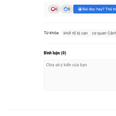
0
0
Bài đọc hay? Thả t
Từ khóa:
khởi tố bị can
cơ quan Cảnh
Bình luận
(
0
)