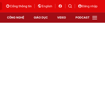
Cổng thông tin
English
Đăng nhập
CÔNG NGHỆ
GIÁO DỤC
VIDEO
PODCAST
VTV Money
VTV Thể thao
VTV Sức khoẻ
Bất động sản
Thị trường 24h
Tấm lòng Việt
Vươn mình bằng AI
VTV4
VTV8
VTV9
Lịch phát sóng
Giao lưu trực tuyến
Sự kiện