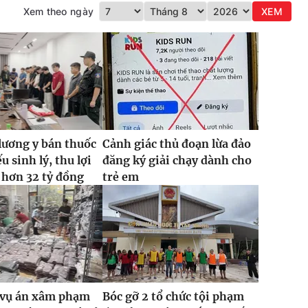
Xem theo ngày
XEM
lương y bán thuốc
Cảnh giác thủ đoạn lừa đảo
ếu sinh lý, thu lợi
đăng ký giải chạy dành cho
 hơn 32 tỷ đồng
trẻ em
2 vụ án xâm phạm
Bóc gỡ 2 tổ chức tội phạm