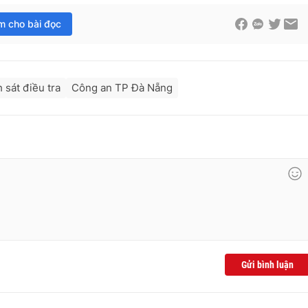
im cho bài đọc
 sát điều tra
Công an TP Đà Nẵng
Gửi bình luận