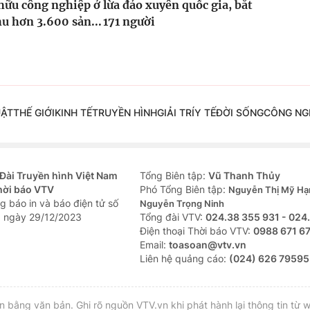
hữu công nghiệp ở
lừa đảo xuyên quốc gia, bắt
hu hơn 3.600 sản...
171 người
UẬT
THẾ GIỚI
KINH TẾ
TRUYỀN HÌNH
GIẢI TRÍ
Y TẾ
ĐỜI SỐNG
CÔNG NG
Đài Truyền hình Việt Nam
Tổng Biên tập:
Vũ Thanh Thủy
hời báo VTV
Phó Tổng Biên tập:
Nguyễn Thị Mỹ Hạ
g báo in và báo điện tử số
Nguyễn Trọng Ninh
 ngày 29/12/2023
Tổng đài VTV:
024.38 355 931 - 024
Ðiện thoại Thời báo VTV:
0988 671 6
Email:
toasoan@vtv.vn
Liên hệ quảng cáo:
(024) 626 79595
bằng văn bản. Ghi rõ nguồn VTV.vn khi phát hành lại thông tin từ w