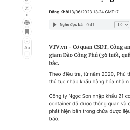
Đăng Khôi
13/06/2023 13:24 GMT+7
0
0:41
Nghe đọc bài
Giải trí
Đời sống
Điện ảnh
Du lịch
VTV.vn - Cơ quan CSĐT, Công an 
Âm nhạc
Làm đẹp
giam Đào Công Phú (36 tuổi, quê
Sao
Chất lượng cuộc sốn
bắc.
Theo điều tra, từ năm 2020, Phú t
thủ tục nhập khẩu hàng hóa nhằm
Công ty Ngọc Sơn nhập khẩu 21 co
container đã được thông quan và ch
phát hiện bên trong chứa dược liệ
báo.