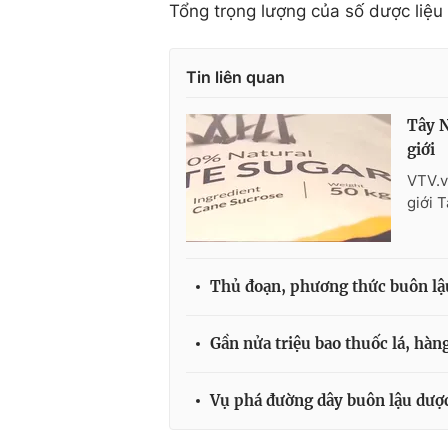
Tổng trọng lượng của số dược liệu n
Tin liên quan
Tây N
giới
VTV.v
giới 
Thủ đoạn, phương thức buôn lậu
Gần nửa triệu bao thuốc lá, hàng
Vụ phá đường dây buôn lậu dược