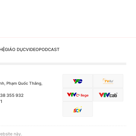
HỆ
GIÁO DỤC
VIDEO
PODCAST
nh, Phạm Quốc Thắng,
.38 355 932
71
ebsite này.