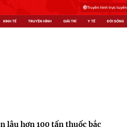
Truyền hình trực tuyến
KINH TẾ
TRUYỀN HÌNH
GIẢI TRÍ
Y TẾ
ĐỜI SỐNG
Pháp luật
Y tế
Truyền hình
Multimedia
Phim VTV
Video
Hậu trường
Shorts video
Nhân vật
Podcast
Khán giả
EMagazine
Giải sao mai
Photo
n lậu hơn 100 tấn thuốc bắc
Infographic