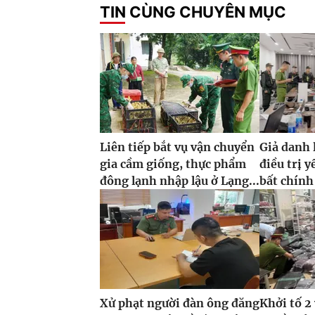
TIN CÙNG CHUYÊN MỤC
Liên tiếp bắt vụ vận chuyển
Giả danh 
gia cầm giống, thực phẩm
điều trị y
đông lạnh nhập lậu ở Lạng...
bất chính
Xử phạt người đàn ông đăng
Khởi tố 