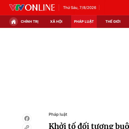
Thứ Sáu, 7/8/2026
CHÍNH TRỊ
XÃ HỘI
PHÁP LUẬT
THẾ GIỚI
Chính trị
Xã hội
Thế giới
Kinh tế
Tin tức
Tài chính
Thế giới đó đây
Thị trường
Câu chuyện quốc tế
Góc doanh nghiệp
Dữ liệu và đời sống
Pháp luật
Khởi tố đối tượng buô