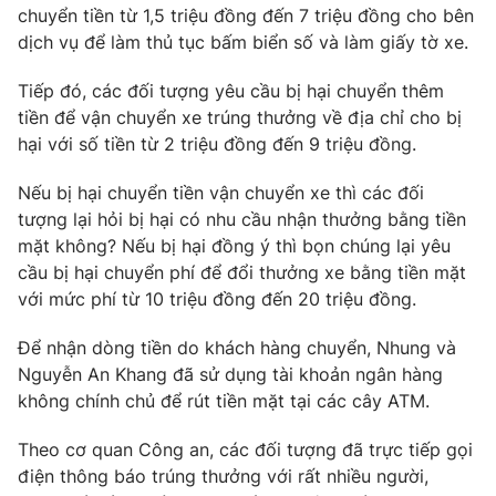
Email:
toasoan@vtv.vn
chuyển tiền từ 1,5 triệu đồng đến 7 triệu đồng cho bên
Liên hệ quảng cáo:
024-7300.7108
dịch vụ để làm thủ tục bấm biển số và làm giấy tờ xe.
Tiếp đó, các đối tượng yêu cầu bị hại chuyển thêm
tiền để vận chuyển xe trúng thưởng về địa chỉ cho bị
hại với số tiền từ 2 triệu đồng đến 9 triệu đồng.
Nếu bị hại chuyển tiền vận chuyển xe thì các đối
tượng lại hỏi bị hại có nhu cầu nhận thưởng bằng tiền
mặt không? Nếu bị hại đồng ý thì bọn chúng lại yêu
cầu bị hại chuyển phí để đổi thưởng xe bằng tiền mặt
với mức phí từ 10 triệu đồng đến 20 triệu đồng.
® Cấm sao chép dưới mọi hình thức nếu không có sự chấp
Để nhận dòng tiền do khách hàng chuyển, Nhung và
thuận bằng văn bản. Ghi rõ nguồn VTV.vn khi phát hành lại
Nguyễn An Khang đã sử dụng tài khoản ngân hàng
thông tin từ website này.
không chính chủ để rút tiền mặt tại các cây ATM.
Theo cơ quan Công an, các đối tượng đã trực tiếp gọi
điện thông báo trúng thưởng với rất nhiều người,