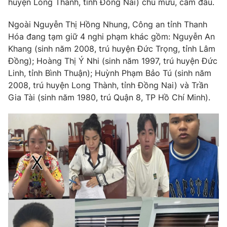
huyện Long Thành, tỉnh Đồng Nai) chủ mưu, cầm đầu.
Phim VTV
Giải trí
Hậu trường
Ngoài Nguyễn Thị Hồng Nhung, Công an tỉnh Thanh
Điện ảnh
Hóa đang tạm giữ 4 nghi phạm khác gồm: Nguyễn An
Đời sống
Nhân vật
Khang (sinh năm 2008, trú huyện Đức Trọng, tỉnh Lâm
Âm nhạc
Đồng); Hoàng Thị Ý Nhi (sinh năm 1997, trú huyện Đức
Du lịch
Khán giả
Giáo dục
Sao
Linh, tỉnh Bình Thuận); Huỳnh Phạm Bảo Tú (sinh năm
Làm đẹp
Giải sao mai
2008, trú huyện Long Thành, tỉnh Đồng Nai) và Trần
Tuyển sinh
Gia Tài (sinh năm 1980, trú Quận 8, TP Hồ Chí Minh).
Công nghệ
Chất lượng cuộc sống
Học trực tuyến
Hitech Công nghệ tương lai
Giao lưu trực tuyến
Sản phẩm
Lịch phát sóng
Thị trường
Tư vấn
Chuyên mục khác
Emagazine
Podcast