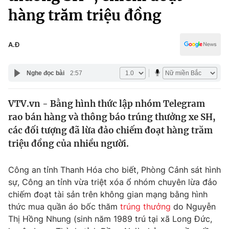
Chính trị
hàng trăm triệu đồng
Truyền hình
Văn hóa - Giải trí
Xã hội
Y tế
A.Đ
Đời sống
Pháp luật
Công nghệ
Nghe đọc bài
2:57
Giáo dục
Y tế
VTV.vn - Bằng hình thức lập nhóm Telegram
rao bán hàng và thông báo trúng thưởng xe SH,
Thế giới
các đối tượng đã lừa đảo chiếm đoạt hàng trăm
Tin tức
triệu đồng của nhiều người.
Kinh tế
Thế giới đó đây
Công an tỉnh Thanh Hóa cho biết, Phòng Cảnh sát hình
Tài chính
Dữ liệu và đời sống
sự, Công an tỉnh vừa triệt xóa ổ nhóm chuyên lừa đảo
Câu chuyện quốc tế
Thị trường
chiếm đoạt tài sản trên không gian mạng bằng hình
thức mua quần áo bốc thăm
trúng thưởng
do Nguyễn
Truyền hình
Góc doanh nghiệp
Thị Hồng Nhung (sinh năm 1989 trú tại xã Long Đức,