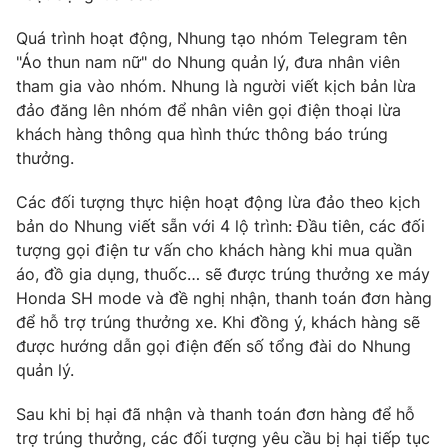
Quá trình hoạt động, Nhung tạo nhóm Telegram tên
"Áo thun nam nữ" do Nhung quản lý, đưa nhân viên
tham gia vào nhóm. Nhung là người viết kịch bản lừa
THỜI BÁO VTV
đảo đăng lên nhóm để nhân viên gọi điện thoại lừa
khách hàng thông qua hình thức thông báo trúng
Theo dõi báo trên
thưởng.
Các đối tượng thực hiện hoạt động lừa đảo theo kịch
Cơ quan chủ quản:
Đài Truyền hình Việt Nam
bản do Nhung viết sẵn với 4 lộ trình: Đầu tiên, các đối
Cơ quan báo chí:
Thời báo VTV
tượng gọi điện tư vấn cho khách hàng khi mua quần
Giấy phép hoạt động báo in và báo điện tử số 483/GP-BTTTT
áo, đồ gia dụng, thuốc… sẽ được trúng thưởng xe máy
cấp ngày 29/12/2023
Honda SH mode và đề nghị nhận, thanh toán đơn hàng
Tổng Biên tập:
Vũ Thanh Thủy
để hỗ trợ trúng thưởng xe. Khi đồng ý, khách hàng sẽ
được hướng dẫn gọi điện đến số tổng đài do Nhung
Phó Tổng Biên tập:
Nguyễn Thị Mỹ Hạnh, Phạm Quốc Thắng,
Nguyễn Trọng Ninh
quản lý.
Tổng đài VTV:
024.38 355 931 - 024.38 355 932
Sau khi bị hại đã nhận và thanh toán đơn hàng để hỗ
Ðiện thoại Thời báo VTV:
024.66 897 897
trợ trúng thưởng, các đối tượng yêu cầu bị hại tiếp tục