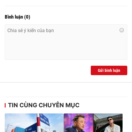
Bình luận
(
0
)
Gửi bình luận
TIN CÙNG CHUYÊN MỤC