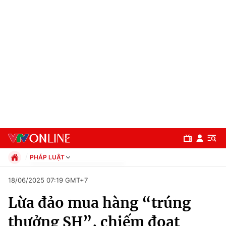
PHÁP LUẬT
Chính trị
18/06/2025 07:19 GMT+7
Xã hội
Lừa đảo mua hàng “trúng
Pháp luật
Chuyên mục
Kinh tế
thưởng SH”, chiếm đoạt
Thể thao