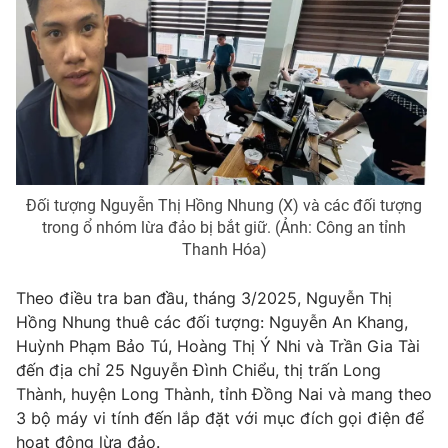
Photo
Infographic
Video
Shorts video
VTV Money
VTV Thể thao
Đối tượng Nguyễn Thị Hồng Nhung (X) và các đối tượng
VTV Sức khoẻ
Bất động sản
trong ổ nhóm lừa đảo bị bắt giữ. (Ảnh: Công an tỉnh
Thanh Hóa)
Thị trường 24h
Tấm lòng Việt
Theo điều tra ban đầu, tháng 3/2025, Nguyễn Thị
Hồng Nhung thuê các đối tượng: Nguyễn An Khang,
VTV4
Vươn mình bằng AI
Huỳnh Phạm Bảo Tú, Hoàng Thị Ý Nhi và Trần Gia Tài
đến địa chỉ 25 Nguyễn Đình Chiểu, thị trấn Long
VTV9
VTV8
Thành, huyện Long Thành, tỉnh Đồng Nai và mang theo
3 bộ máy vi tính đến lắp đặt với mục đích gọi điện để
Liên hệ tòa soạn
English
hoạt động lừa đảo.