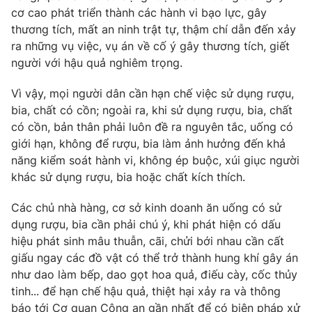
cơ cao phát triển thành các hành vi bạo lực, gây
thương tích, mất an ninh trật tự, thậm chí dẫn đến xảy
ra những vụ việc, vụ án về cố ý gây thương tích, giết
người với hậu quả nghiêm trọng.
THỜI BÁO VTV
Vì vậy, mọi người dân cần hạn chế việc sử dụng rượu,
bia, chất có cồn; ngoài ra, khi sử dụng rượu, bia, chất
có cồn, bản thân phải luôn đề ra nguyên tắc, uống có
Theo dõi báo trên
giới hạn, không để rượu, bia làm ảnh hưởng đến khả
năng kiểm soát hành vi, không ép buộc, xúi giục người
Cơ quan chủ quản:
Đài Truyền hình Việt Nam
khác sử dụng rượu, bia hoặc chất kích thích.
Cơ quan báo chí:
Thời báo VTV
Các chủ nhà hàng, cơ sở kinh doanh ăn uống có sử
Giấy phép hoạt động báo in và báo điện tử số 483/GP-BTTTT
dụng rượu, bia cần phải chú ý, khi phát hiện có dấu
cấp ngày 29/12/2023
hiệu phát sinh mâu thuẫn, cãi, chửi bới nhau cần cất
Tổng Biên tập:
Vũ Thanh Thủy
giấu ngay các đồ vật có thể trở thành hung khí gây án
Phó Tổng Biên tập:
Nguyễn Thị Mỹ Hạnh, Phạm Quốc Thắng,
như dao làm bếp, dao gọt hoa quả, điếu cày, cốc thủy
Nguyễn Trọng Ninh
tinh... để hạn chế hậu quả, thiệt hại xảy ra và thông
Tổng đài VTV:
024.38 355 931 - 024.38 355 932
báo tới Cơ quan Công an gần nhất để có biện pháp xử