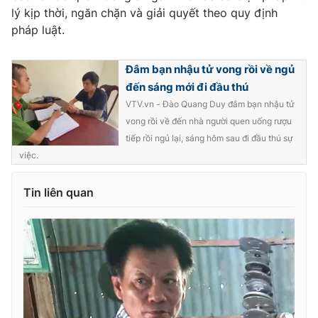
Ðiện thoại Thời báo VTV:
024.66 897 897
lý kịp thời, ngăn chặn và giải quyết theo quy định
Email:
toasoan@vtv.vn
pháp luật.
Liên hệ quảng cáo:
024-7300.7108
Đâm bạn nhậu tử vong rồi về ngủ
đến sáng mới đi đầu thú
VTV.vn - Đào Quang Duy đâm bạn nhậu tử
vong rồi về đến nhà người quen uống rượu
tiếp rồi ngủ lại, sáng hôm sau đi đầu thú sự
việc.
Tin liên quan
® Cấm sao chép dưới mọi hình thức nếu không có sự chấp
thuận bằng văn bản. Ghi rõ nguồn VTV.vn khi phát hành lại
thông tin từ website này.