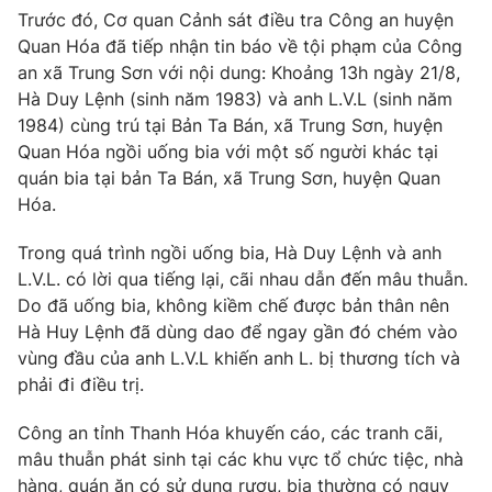
Trước đó, Cơ quan Cảnh sát điều tra Công an huyện
Photo
Infographic
Quan Hóa đã tiếp nhận tin báo về tội phạm của Công
an xã Trung Sơn với nội dung: Khoảng 13h ngày 21/8,
Video
Shorts video
Hà Duy Lệnh (sinh năm 1983) và anh L.V.L (sinh năm
1984) cùng trú tại Bản Ta Bán, xã Trung Sơn, huyện
Quan Hóa ngồi uống bia với một số người khác tại
VTV Money
VTV Thể thao
quán bia tại bản Ta Bán, xã Trung Sơn, huyện Quan
Hóa.
VTV Sức khoẻ
Bất động sản
Trong quá trình ngồi uống bia, Hà Duy Lệnh và anh
L.V.L. có lời qua tiếng lại, cãi nhau dẫn đến mâu thuẫn.
Thị trường 24h
Tấm lòng Việt
Do đã uống bia, không kiềm chế được bản thân nên
Hà Huy Lệnh đã dùng dao để ngay gần đó chém vào
VTV4
Vươn mình bằng AI
vùng đầu của anh L.V.L khiến anh L. bị thương tích và
phải đi điều trị.
VTV9
VTV8
Công an tỉnh Thanh Hóa khuyến cáo, các tranh cãi,
mâu thuẫn phát sinh tại các khu vực tổ chức tiệc, nhà
Liên hệ tòa soạn
English
hàng, quán ăn có sử dụng rượu, bia thường có nguy