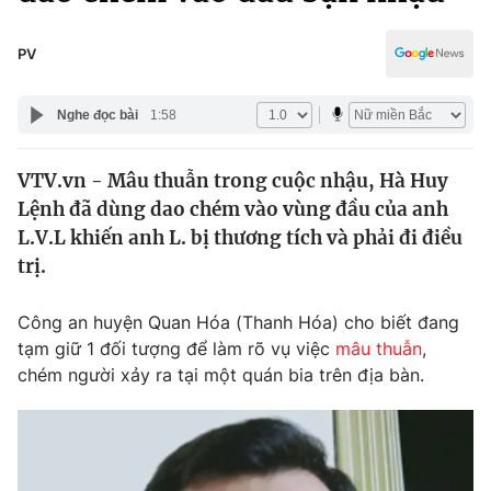
Chính trị
Truyền hình
Văn hóa - Giải trí
PV
Xã hội
Y tế
Đời sống
Nghe đọc bài
1:58
Pháp luật
Công nghệ
Giáo dục
VTV.vn - Mâu thuẫn trong cuộc nhậu, Hà Huy
Y tế
Lệnh đã dùng dao chém vào vùng đầu của anh
L.V.L khiến anh L. bị thương tích và phải đi điều
Thế giới
trị.
Tin tức
Công an huyện Quan Hóa (Thanh Hóa) cho biết đang
Kinh tế
tạm giữ 1 đối tượng để làm rõ vụ việc
mâu thuẫn
,
Thế giới đó đây
Tài chính
chém người xảy ra tại một quán bia trên địa bàn.
Dữ liệu và đời sống
Câu chuyện quốc tế
Thị trường
Truyền hình
Góc doanh nghiệp