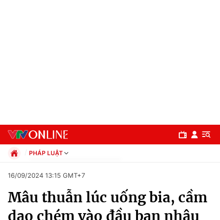
PHÁP LUẬT
Chính trị
16/09/2024 13:15 GMT+7
Xã hội
Mâu thuẫn lúc uống bia, cầm
Pháp luật
Chuyên mục
Kinh tế
dao chém vào đầu bạn nhậu
Thể thao