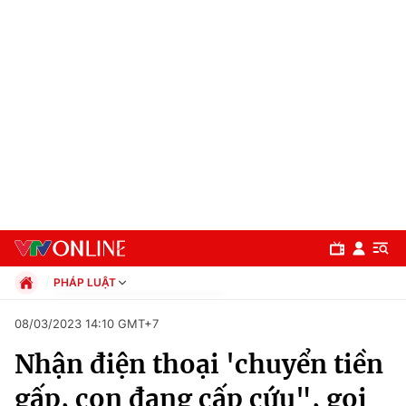
PHÁP LUẬT
Chính trị
08/03/2023 14:10 GMT+7
Xã hội
Nhận điện thoại 'chuyển tiền
Pháp luật
Chuyên mục
Kinh tế
gấp, con đang cấp cứu", gọi
Thể thao