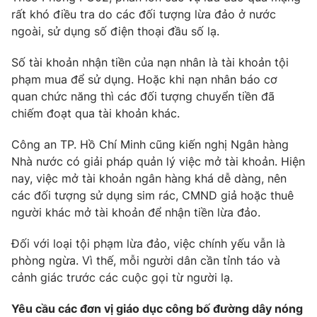
Email:
toasoan@vtv.vn
rất khó điều tra do các đối tượng lừa đảo ở nước
Liên hệ quảng cáo:
024-7300.7108
ngoài, sử dụng số điện thoại đầu số lạ.
Số tài khoản nhận tiền của nạn nhân là tài khoản tội
phạm mua để sử dụng. Hoặc khi nạn nhân báo cơ
quan chức năng thì các đối tượng chuyển tiền đã
chiếm đoạt qua tài khoản khác.
Công an TP. Hồ Chí Minh cũng kiến nghị Ngân hàng
Nhà nước có giải pháp quản lý việc mở tài khoản. Hiện
nay, việc mở tài khoản ngân hàng khá dễ dàng, nên
các đối tượng sử dụng sim rác, CMND giả hoặc thuê
người khác mở tài khoản để nhận tiền lừa đảo.
® Cấm sao chép dưới mọi hình thức nếu không có sự chấp
thuận bằng văn bản. Ghi rõ nguồn VTV.vn khi phát hành lại
Đối với loại tội phạm lừa đảo, việc chính yếu vẫn là
thông tin từ website này.
phòng ngừa. Vì thế, mỗi người dân cần tỉnh táo và
cảnh giác trước các cuộc gọi từ người lạ.
Yêu cầu các đơn vị giáo dục công bố đường dây nóng