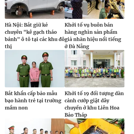
Hà Nội: Bắt giữ kẻ
Khởi tố vụ buôn bán
chuyên "kê gạch tháo
hàng nghìn sản phẩm
bánh" ô tô tại các khu đô
giả nhãn hiệu nổi tiếng
thị
ở Đà Nẵng
Bắt khẩn cấp bảo mẫu
Khởi tố 19 đối tượng dàn
bạo hành trẻ tại trường
cảnh cướp giật dây
mầm non
chuyền ở khu Liên Hoa
Bảo Tháp