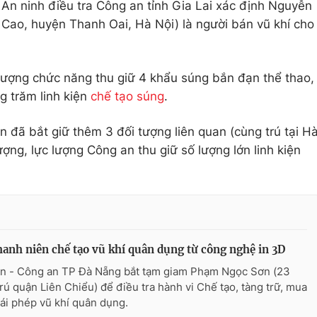
An ninh điều tra Công an tỉnh Gia Lai xác định Nguyễn
 Cao, huyện Thanh Oai, Hà Nội) là người bán vũ khí cho
 lượng chức năng thu giữ 4 khẩu súng bắn đạn thể thao,
g trăm linh kiện
chế tạo súng
.
n đã bắt giữ thêm 3 đối tượng liên quan (cùng trú tại H
ượng, lực lượng Công an thu giữ số lượng lớn linh kiện
hanh niên chế tạo vũ khí quân dụng từ công nghệ in 3D
n - Công an TP Đà Nẵng bắt tạm giam Phạm Ngọc Sơn (23
 trú quận Liên Chiểu) để điều tra hành vi Chế tạo, tàng trữ, mua
rái phép vũ khí quân dụng.