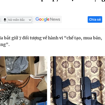
Góc ảnh
Chia sẻ
Giáo dục
Công nghệ
Tuyển sinh
Hitech Công ng
a bắt giữ 7 đối tượng về hành vi "chế tạo, mua bán,
Học trực tuyến
Sản phẩm
ụng".
g
Thị trường
Tư vấn