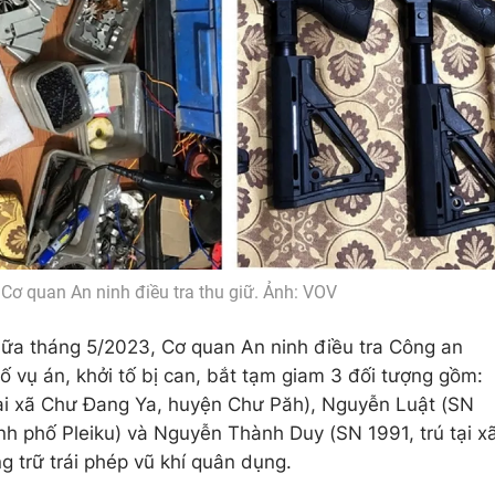
 Cơ quan An ninh điều tra thu giữ. Ảnh: VOV
iữa tháng 5/2023, Cơ quan An ninh điều tra Công an
tố vụ án, khởi tố bị can, bắt tạm giam 3 đối tượng gồm:
ại xã Chư Đang Ya, huyện Chư Păh), Nguyễn Luật (SN
nh phố Pleiku) và Nguyễn Thành Duy (SN 1991, trú tại x
ng trữ trái phép vũ khí quân dụng.