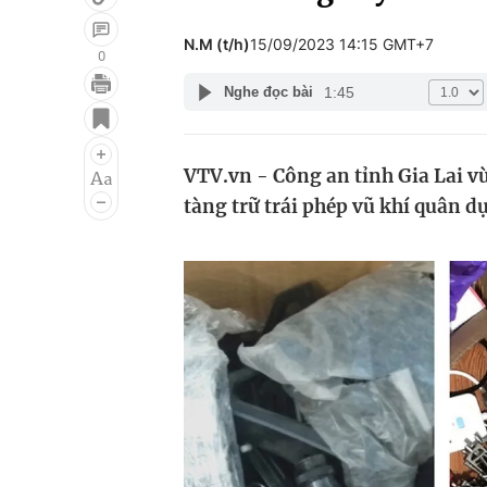
N.M (t/h)
15/09/2023 14:15 GMT+7
0
1:45
Nghe đọc bài
Giải trí
Đời sống
Điện ảnh
Du lịch
VTV.vn - Công an tỉnh Gia Lai vừ
Âm nhạc
Làm đẹp
tàng trữ trái phép vũ khí quân d
Sao
Chất lượng cuộc sốn