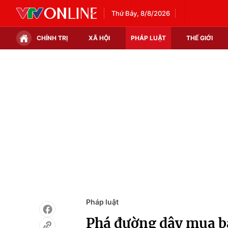
Thứ Bảy, 8/8/2026
CHÍNH TRỊ
XÃ HỘI
PHÁP LUẬT
THẾ GIỚI
Chính trị
Xã hội
Thế giới
Kinh tế
Tin tức
Tài chính
Thế giới đó đây
Thị trường
Câu chuyện quốc tế
Góc doanh nghiệp
Dữ liệu và đời sống
Pháp luật
Phá đường dây mua bán