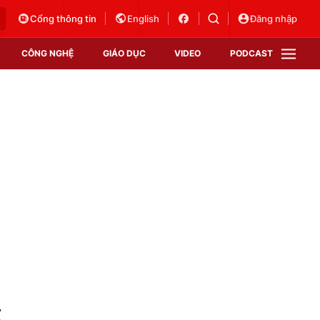
Cổng thông tin
English
Đăng nhập
CÔNG NGHỆ
GIÁO DỤC
VIDEO
PODCAST
VTV Money
VTV Thể thao
VTV Sức khoẻ
Bất động sản
Thị trường 24h
Tấm lòng Việt
Vươn mình bằng AI
VTV4
VTV8
VTV9
Lịch phát sóng
Giao lưu trực tuyến
g
Sự kiện