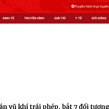
Truyền hình trực tuyến
KINH TẾ
TRUYỀN HÌNH
GIẢI TRÍ
Y TẾ
ĐỜI SỐNG
Pháp luật
Y tế
Truyền hình
Multimedia
Phim VTV
Video
Hậu trường
Shorts video
Nhân vật
Podcast
Khán giả
EMagazine
Giải sao mai
Photo
 vũ khí trái phép, bắt 7 đối tượn
Infographic