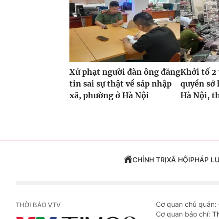
Xử phạt người đàn ông đăng
Khởi tố 
tin sai sự thật về sáp nhập
quyền sở 
xã, phường ở Hà Nội
Hà Nội, t
CHÍNH TRỊ
XÃ HỘI
PHÁP L
Cơ quan chủ quản:
THỜI BÁO VTV
Cơ quan báo chí:
T