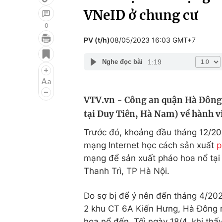
VNeID ở chung cư
0
PV (t/h)
08/05/2023 16:03 GMT+7
Giải trí
Đời sống
1:19
Nghe đọc bài
Điện ảnh
Du lịch
Âm nhạc
Làm đẹp
VTV.vn - Công an quận Hà Đông 
Sao
Chất lượng cuộc sốn
tại Duy Tiên, Hà Nam) về hành v
Trước đó, khoảng đầu tháng 12/20
mạng Internet học cách sản xuất
p
mạng để sản xuất pháo hoa nổ tại 
Thanh Trì, TP Hà Nội.
Do sợ bị để ý nên đến tháng 4/202
2 khu CT 6A Kiến Hưng, Hà Đông r
hoa nổ đến. Tối ngày 18/4, khi th