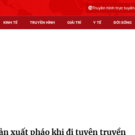
Truyền hình trực tuyến
KINH TẾ
TRUYỀN HÌNH
GIẢI TRÍ
Y TẾ
ĐỜI SỐNG
Pháp luật
Y tế
Truyền hình
Multimedia
Phim VTV
Video
Hậu trường
Shorts video
Nhân vật
Podcast
Khán giả
EMagazine
Giải sao mai
Photo
ản xuất pháo khi đi tuyên truyền
Infographic