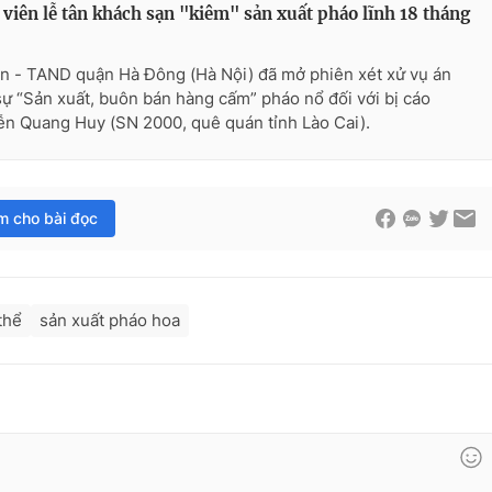
viên lễ tân khách sạn "kiêm" sản xuất pháo lĩnh 18 tháng
n - TAND quận Hà Đông (Hà Nội) đã mở phiên xét xử vụ án
sự “Sản xuất, buôn bán hàng cấm” pháo nổ đối với bị cáo
n Quang Huy (SN 2000, quê quán tỉnh Lào Cai).
im cho bài đọc
thể
sản xuất pháo hoa