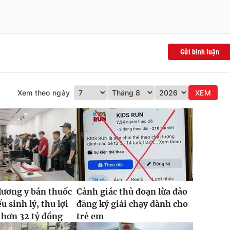
Gửi bình luận
Xem theo ngày
XEM
lương y bán thuốc
Cảnh giác thủ đoạn lừa đảo
ếu sinh lý, thu lợi
đăng ký giải chạy dành cho
 hơn 32 tỷ đồng
trẻ em