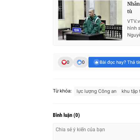
Nhân 
tù
VTV.v
hình 
Nguyễ
0
0
Bài đọc hay? Thả t
Từ khóa:
lực lượng Công an
khu tập 
Bình luận
(
0
)