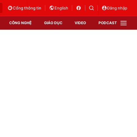
Cổng thông tin
English
Đăng nhập
CÔNG NGHỆ
GIÁO DỤC
VIDEO
PODCAST
VTV Money
VTV Thể thao
VTV Sức khoẻ
Bất động sản
Thị trường 24h
Tấm lòng Việt
Vươn mình bằng AI
VTV4
VTV8
VTV9
Lịch phát sóng
Giao lưu trực tuyến
Sự kiện