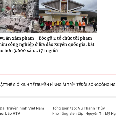
2 vụ án xâm phạm
Bóc gỡ 2 tổ chức tội phạm
hữu công nghiệp ở
lừa đảo xuyên quốc gia, bắt
hu hơn 3.600 sản...
171 người
UẬT
THẾ GIỚI
KINH TẾ
TRUYỀN HÌNH
GIẢI TRÍ
Y TẾ
ĐỜI SỐNG
CÔNG NG
Đài Truyền hình Việt Nam
Tổng Biên tập:
Vũ Thanh Thủy
hời báo VTV
Phó Tổng Biên tập:
Nguyễn Thị Mỹ Hạ