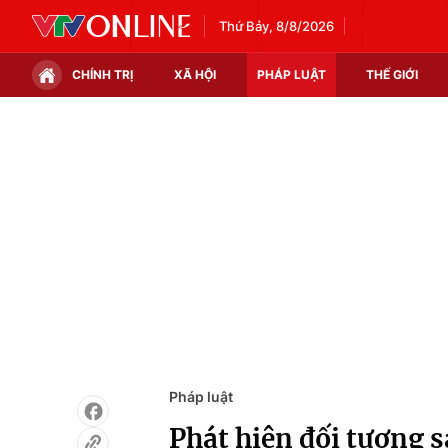
Thứ Bảy, 8/8/2026
CHÍNH TRỊ
XÃ HỘI
PHÁP LUẬT
THẾ GIỚI
Chính trị
Xã hội
Thế giới
Kinh tế
Tin tức
Tài chính
Thế giới đó đây
Thị trường
Câu chuyện quốc tế
Góc doanh nghiệp
Dữ liệu và đời sống
Pháp luật
Phát hiện đối tượng s