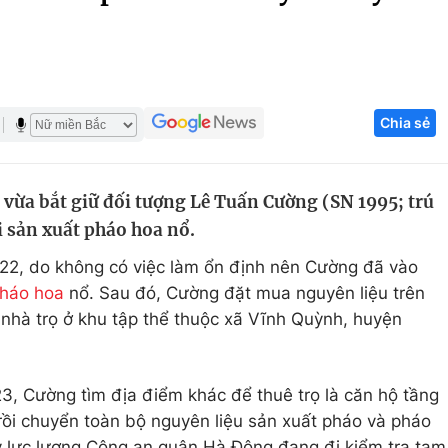
Góc ảnh
Giáo dục
Công nghệ
Chia sẻ
Tuyển sinh
Hitech Công ng
Học trực tuyến
Sản phẩm
vừa bắt giữ đối tượng Lê Tuấn Cường (SN 1995; trú
g
Thị trường
i sản xuất pháo hoa nổ.
Tư vấn
22, do không có việc làm ổn định nên Cường đã vào
háo hoa
nổ. Sau đó, Cường đặt mua nguyên liệu trên
nhà trọ ở khu tập thể thuộc xã Vĩnh Quỳnh, huyện
3, Cường tìm địa điểm khác để thuê trọ là căn hộ tầng
ồi chuyển toàn bộ nguyên liệu sản xuất pháo và pháo
ấy lực lượng Công an quận Hà Đông đang đi kiểm tra tạm