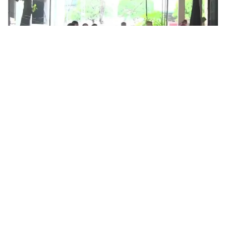
Tin mới
Video
Live
Emagazine
Trang chủ
Nguy cơ cháy nổ ở các chung cư cũ
"không lối thoát hiểm"
VTV.vn - Chính những chiếc lồng sắt cơi nới vô tình
nhốt những người ở trong các căn hộ tập thể cũ nếu
như hoả hoạn xảy ra.