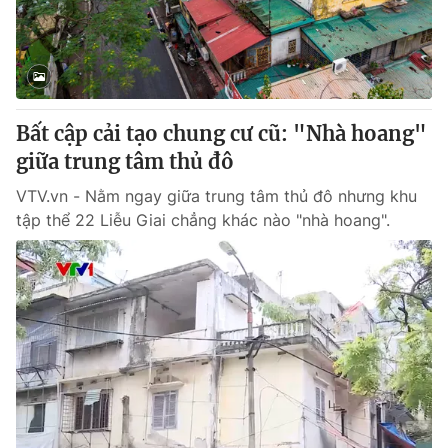
Giao lưu trực tuyến
Sản phẩm
Lịch phát sóng
Thị trường
Tư vấn
Bất cập cải tạo chung cư cũ: "Nhà hoang"
Chuyên mục khác
giữa trung tâm thủ đô
Emagazine
Podcast
VTV.vn - Nằm ngay giữa trung tâm thủ đô nhưng khu
tập thể 22 Liễu Giai chẳng khác nào "nhà hoang".
Photo
Infographic
Video
Shorts video
VTV Money
VTV Thể thao
VTV Sức khoẻ
Bất động sản