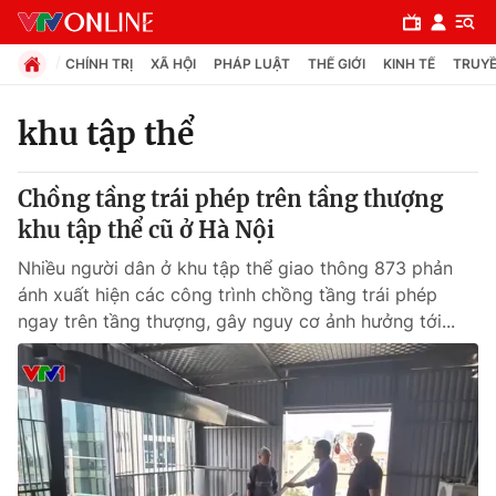
CHÍNH TRỊ
XÃ HỘI
PHÁP LUẬT
THẾ GIỚI
KINH TẾ
TRUYỀ
khu tập thể
Chuyên mục
Chồng tầng trái phép trên tầng thượng
Chính trị
khu tập thể cũ ở Hà Nội
Nhiều người dân ở khu tập thể giao thông 873 phản
Xã hội
ánh xuất hiện các công trình chồng tầng trái phép
ngay trên tầng thượng, gây nguy cơ ảnh hưởng tới...
Pháp luật
Y tế
Thế giới