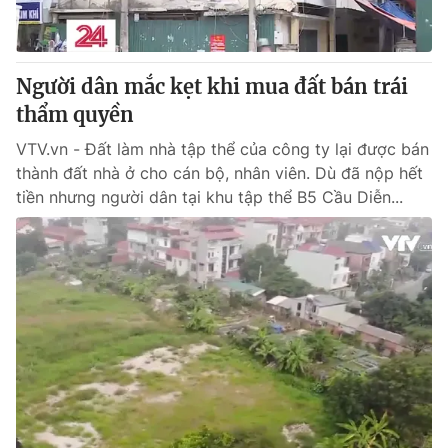
Thị trường 24h
Tấm lòng Việt
VTV4
Vươn mình bằng AI
Người dân mắc kẹt khi mua đất bán trái
thẩm quyền
VTV9
VTV8
VTV.vn - Đất làm nhà tập thể của công ty lại được bán
thành đất nhà ở cho cán bộ, nhân viên. Dù đã nộp hết
Liên hệ tòa soạn
English
tiền nhưng người dân tại khu tập thể B5 Cầu Diễn...
THỜI BÁO VTV
Theo dõi báo trên
Cơ quan chủ quản:
Đài Truyền hình Việt Nam
Cơ quan báo chí:
Thời báo VTV