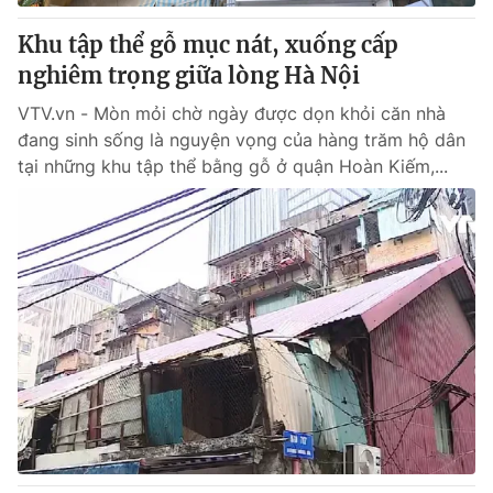
Khu tập thể gỗ mục nát, xuống cấp
® Cấm sao chép dưới mọi hình thức nếu không có sự chấp
nghiêm trọng giữa lòng Hà Nội
thuận bằng văn bản. Ghi rõ nguồn VTV.vn khi phát hành lại
thông tin từ website này.
VTV.vn - Mòn mỏi chờ ngày được dọn khỏi căn nhà
đang sinh sống là nguyện vọng của hàng trăm hộ dân
tại những khu tập thể bằng gỗ ở quận Hoàn Kiếm,...