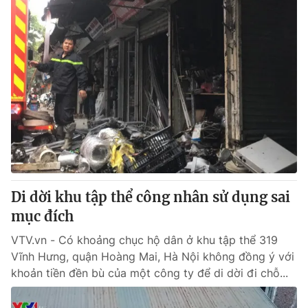
Di dời khu tập thể công nhân sử dụng sai
mục đích
VTV.vn - Có khoảng chục hộ dân ở khu tập thể 319
Vĩnh Hưng, quận Hoàng Mai, Hà Nội không đồng ý với
khoản tiền đền bù của một công ty để di dời đi chỗ...