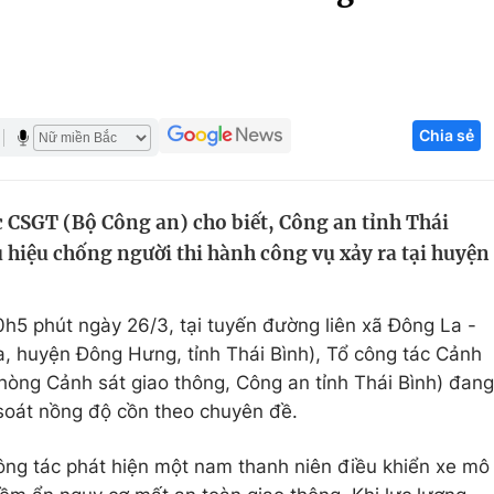
Góc ảnh
Giáo dục
Công nghệ
Chia sẻ
Tuyển sinh
Hitech Công ng
Học trực tuyến
Sản phẩm
c CSGT (Bộ Công an) cho biết, Công an tỉnh Thái
g
Thị trường
u hiệu chống người thi hành công vụ xảy ra tại huyện
Tư vấn
h5 phút ngày 26/3, tại tuyến đường liên xã Đông La -
, huyện Đông Hưng, tỉnh Thái Bình), Tổ công tác Cảnh
hòng Cảnh sát giao thông, Công an tỉnh Thái Bình) đang
 soát nồng độ cồn theo chuyên đề.
công tác phát hiện một nam thanh niên điều khiển xe mô