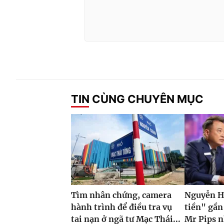
TIN CÙNG CHUYÊN MỤC
Tìm nhân chứng, camera
Nguyễn H
hành trình để điều tra vụ
tiền" gần
tai nạn ở ngã tư Mạc Thái...
Mr Pips n