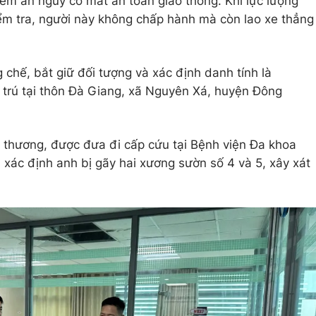
iềm ẩn nguy cơ mất an toàn giao thông. Khi lực lượng
ểm tra, người này không chấp hành mà còn lao xe thẳng
chế, bắt giữ đối tượng và xác định danh tính là
trú tại thôn Đà Giang, xã Nguyên Xá, huyện Đông
 thương, được đưa đi cấp cứu tại Bệnh viện Đa khoa
 xác định anh bị gãy hai xương sườn số 4 và 5, xây xát