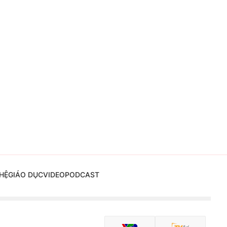
HỆ
GIÁO DỤC
VIDEO
PODCAST