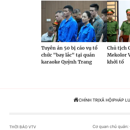
Tuyên án 50 bị cáo vụ tổ
Chủ tịch 
chức "bay lắc" tại quán
Mekolor 
karaoke Quỳnh Trang
khởi tố
CHÍNH TRỊ
XÃ HỘI
PHÁP L
Cơ quan chủ quản:
THỜI BÁO VTV