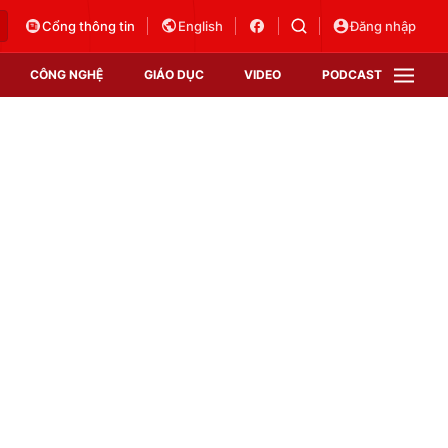
Cổng thông tin
English
Đăng nhập
CÔNG NGHỆ
GIÁO DỤC
VIDEO
PODCAST
VTV Money
VTV Thể thao
VTV Sức khoẻ
Bất động sản
Thị trường 24h
Tấm lòng Việt
Vươn mình bằng AI
VTV4
VTV8
VTV9
Lịch phát sóng
Giao lưu trực tuyến
Sự kiện