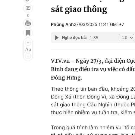
sát giao thông
0
Phùng Anh
27/03/2025 11:41 GMT+7
Giải trí
Đời sống
1:35
Nghe đọc bài
Điện ảnh
Du lịch
Âm nhạc
Làm đẹp
VTV.vn - Ngày 27/3, đại diện Cụ
Sao
Chất lượng cuộc sốn
Bình đang điều tra vụ việc có dấ
Đông Hưng.
Theo thông tin ban đầu, khoảng 20
Đông Xá (thôn Đồng Vi, xã Đông La
sát giao thông Cầu Nghìn (thuộc P
thực hiện nhiệm vụ tuần tra, kiểm
Trong quá trình làm nhiệm vụ, tổ 