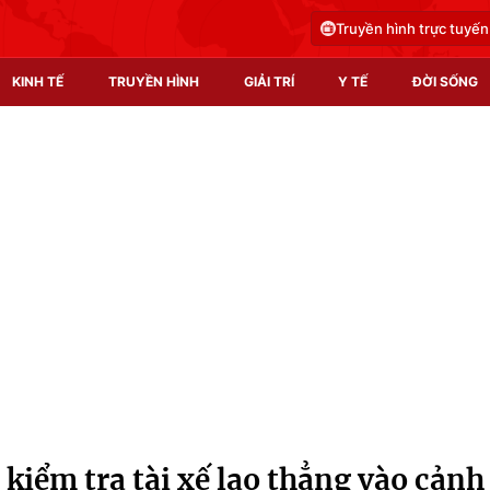
Truyền hình trực tuyến
KINH TẾ
TRUYỀN HÌNH
GIẢI TRÍ
Y TẾ
ĐỜI SỐNG
Pháp luật
Y tế
Truyền hình
Multimedia
Phim VTV
Video
Hậu trường
Shorts video
Nhân vật
Podcast
Khán giả
EMagazine
Giải sao mai
Photo
 kiểm tra tài xế lao thẳng vào cảnh
Infographic