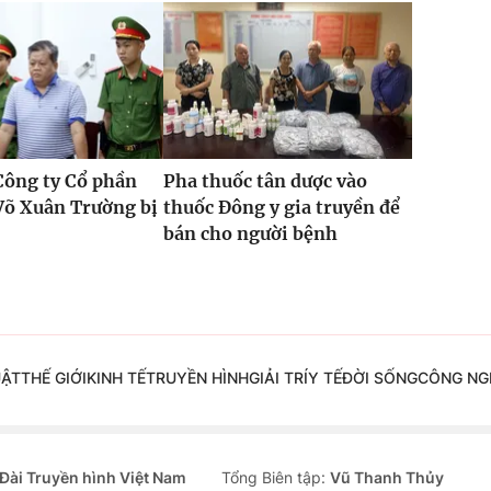
Công ty Cổ phần
Pha thuốc tân dược vào
Võ Xuân Trường bị
thuốc Đông y gia truyền để
bán cho người bệnh
UẬT
THẾ GIỚI
KINH TẾ
TRUYỀN HÌNH
GIẢI TRÍ
Y TẾ
ĐỜI SỐNG
CÔNG NG
Đài Truyền hình Việt Nam
Tổng Biên tập:
Vũ Thanh Thủy