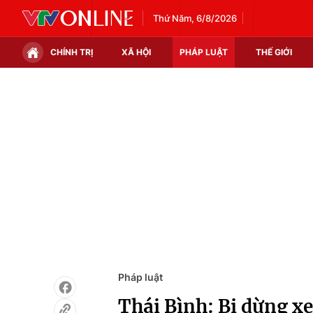
Thứ Năm, 6/8/2026
CHÍNH TRỊ
XÃ HỘI
PHÁP LUẬT
THẾ GIỚI
Chính trị
Xã hội
Thế giới
Kinh tế
Tin tức
Tài chính
Thế giới đó đây
Thị trường
Câu chuyện quốc tế
Góc doanh nghiệp
Dữ liệu và đời sống
Pháp luật
Thái Bình: Bị dừng xe