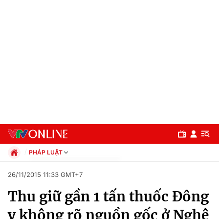
PHÁP LUẬT
Chính trị
26/11/2015 11:33 GMT+7
Xã hội
Thu giữ gần 1 tấn thuốc Đông
Pháp luật
Chuyên mục
Kinh tế
y không rõ nguồn gốc ở Nghệ
Thể thao