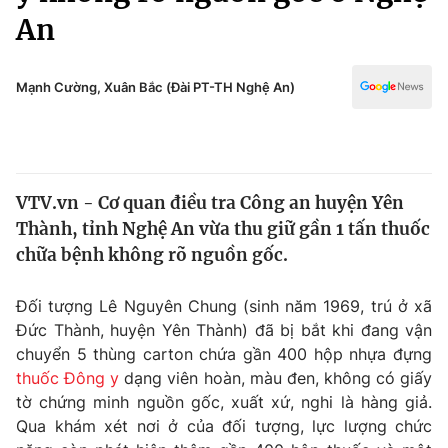
Chính trị
An
Truyền hình
Văn hóa - Giải trí
Xã hội
Y tế
Mạnh Cường, Xuân Bắc (Đài PT-TH Nghệ An)
Đời sống
Pháp luật
Công nghệ
Giáo dục
Y tế
VTV.vn - Cơ quan điều tra Công an huyện Yên
Thành, tỉnh Nghệ An vừa thu giữ gần 1 tấn thuốc
Thế giới
chữa bệnh không rõ nguồn gốc.
Tin tức
Kinh tế
Đối tượng Lê Nguyên Chung (sinh năm 1969, trú ở xã
Thế giới đó đây
Đức Thành, huyện Yên Thành) đã bị bắt khi đang vận
Tài chính
Dữ liệu và đời sống
chuyển 5 thùng carton chứa gần 400 hộp nhựa đựng
Câu chuyện quốc tế
Thị trường
thuốc Đông y
dạng viên hoàn, màu đen, không có giấy
tờ chứng minh nguồn gốc, xuất xứ, nghi là hàng giả.
Truyền hình
Góc doanh nghiệp
Qua khám xét nơi ở của đối tượng, lực lượng chức