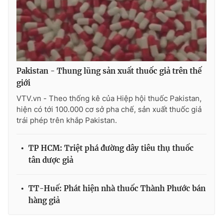
Photo
Infographic
Video
Shorts video
Pakistan - Thung lũng sản xuất thuốc giả trên thế
VTV Money
VTV Thể thao
giới
VTV.vn - Theo thống kê của Hiệp hội thuốc Pakistan,
VTV Sức khoẻ
Bất động sản
hiện có tới 100.000 cơ sở pha chế, sản xuất thuốc giả
trái phép trên khắp Pakistan.
Thị trường 24h
Tấm lòng Việt
TP HCM: Triệt phá đường dây tiêu thụ thuốc
tân dược giả
VTV4
Vươn mình bằng AI
TT-Huế: Phát hiện nhà thuốc Thành Phước bán
VTV9
VTV8
hàng giả
Liên hệ tòa soạn
English