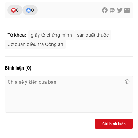
0
0
THỜI BÁO VTV
Từ khóa:
giấy tờ chứng minh
sản xuất thuốc
Cơ quan điều tra Công an
Theo dõi báo trên
Bình luận
(
0
)
Cơ quan chủ quản:
Đài Truyền hình Việt Nam
Cơ quan báo chí:
Thời báo VTV
Giấy phép hoạt động báo in và báo điện tử số 483/GP-BTTTT
cấp ngày 29/12/2023
Tổng Biên tập:
Vũ Thanh Thủy
Phó Tổng Biên tập:
Nguyễn Thị Mỹ Hạnh, Phạm Quốc Thắng,
Gửi bình luận
Nguyễn Trọng Ninh
Tổng đài VTV:
024.38 355 931 - 024.38 355 932