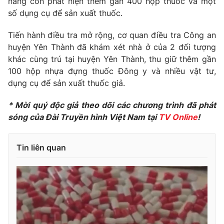
năng còn phát hiện thêm gần 400 hộp thuốc và một
Phim VTV
Giải trí
số dụng cụ để sản xuất thuốc.
Hậu trường
Điện ảnh
Tiến hành điều tra mở rộng, cơ quan điều tra Công an
Đời sống
Nhân vật
huyện Yên Thành đã khám xét nhà ở của 2 đối tượng
Âm nhạc
khác cùng trú tại huyện Yên Thành, thu giữ thêm gần
Du lịch
Khán giả
Giáo dục
100 hộp nhựa đựng thuốc Đông y và nhiều vật tư,
Sao
Làm đẹp
Giải sao mai
dụng cụ để sản xuất thuốc giả.
Tuyển sinh
Công nghệ
Chất lượng cuộc sống
* Mời quý độc giả theo dõi các chương trình đã phát
Học trực tuyến
sóng của Đài Truyền hình Việt Nam tại
TV Online
!
Hitech Công nghệ tương lai
Giao lưu trực tuyến
Sản phẩm
Tin liên quan
Lịch phát sóng
Thị trường
Tư vấn
Chuyên mục khác
Emagazine
Podcast