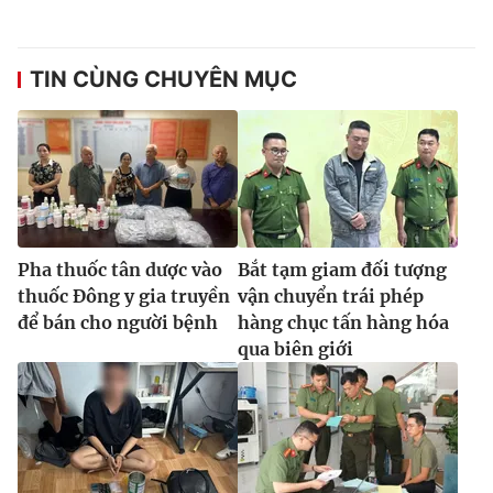
Ðiện thoại Thời báo VTV:
024.66 897 897
Email:
toasoan@vtv.vn
Liên hệ quảng cáo:
024-7300.7108
TIN CÙNG CHUYÊN MỤC
Pha thuốc tân dược vào
Bắt tạm giam đối tượng
thuốc Đông y gia truyền
vận chuyển trái phép
để bán cho người bệnh
hàng chục tấn hàng hóa
qua biên giới
® Cấm sao chép dưới mọi hình thức nếu không có sự chấp
thuận bằng văn bản. Ghi rõ nguồn VTV.vn khi phát hành lại
thông tin từ website này.