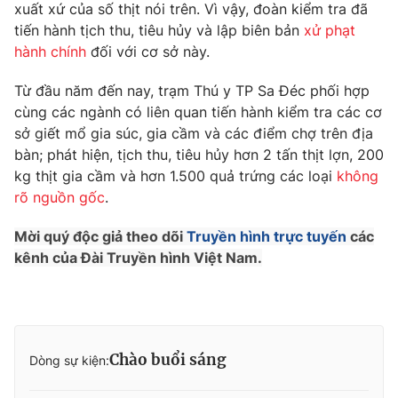
Phim VTV
xuất xứ của số thịt nói trên. Vì vậy, đoàn kiểm tra đã
Giải trí
tiến hành tịch thu, tiêu hủy và lập biên bản
xử phạt
Hậu trường
hành chính
đối với cơ sở này.
Điện ảnh
Đời sống
Nhân vật
Từ đầu năm đến nay, trạm Thú y TP Sa Đéc phối hợp
Âm nhạc
Du lịch
Khán giả
cùng các ngành có liên quan tiến hành kiểm tra các cơ
Giáo dục
Sao
sở giết mổ gia súc, gia cầm và các điểm chợ trên địa
Làm đẹp
Giải sao mai
bàn; phát hiện, tịch thu, tiêu hủy hơn 2 tấn thịt lợn, 200
Tuyển sinh
Công nghệ
kg thịt gia cầm và hơn 1.500 quả trứng các loại
không
Chất lượng cuộc sống
Học trực tuyến
rõ nguồn gốc
.
Hitech Công nghệ tương lai
Giao lưu trực tuyến
Mời quý độc giả theo dõi
Truyền hình trực tuyến
các
Sản phẩm
kênh của Đài Truyền hình Việt Nam.
Lịch phát sóng
Thị trường
Tư vấn
Chuyên mục khác
Chào buổi sáng
Dòng sự kiện:
Emagazine
Podcast