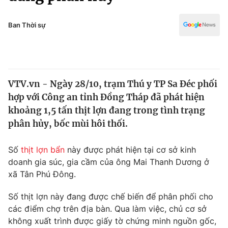
Chính trị
Truyền hình
Văn hóa - Giải trí
Ban Thời sự
Xã hội
Y tế
Đời sống
Pháp luật
Công nghệ
Giáo dục
VTV.vn - Ngày 28/10, trạm Thú y TP Sa Đéc phối
Y tế
hợp với Công an tỉnh Đồng Tháp đã phát hiện
khoảng 1,5 tấn thịt lợn đang trong tình trạng
Thế giới
phân hủy, bốc mùi hôi thối.
Tin tức
Số
thịt lợn bẩn
này được phát hiện tại cơ sở kinh
Kinh tế
doanh gia súc, gia cầm của ông Mai Thanh Dương ở
Thế giới đó đây
Tài chính
xã Tân Phú Đông.
Dữ liệu và đời sống
Câu chuyện quốc tế
Thị trường
Số thịt lợn này đang được chế biến để phân phối cho
các điểm chợ trên địa bàn. Qua làm việc, chủ cơ sở
Truyền hình
Góc doanh nghiệp
không xuất trình được giấy tờ chứng minh nguồn gốc,