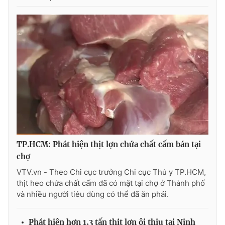
THỜI BÁO VTV
Theo dõi báo trên
Cơ quan chủ quản:
Đài Truyền hình Việt Nam
Cơ quan báo chí:
Thời báo VTV
TP.HCM: Phát hiện thịt lợn chứa chất cấm bán tại
Giấy phép hoạt động báo in và báo điện tử số 483/GP-BTTTT
chợ
cấp ngày 29/12/2023
VTV.vn - Theo Chi cục trưởng Chi cục Thú y TP.HCM,
Tổng Biên tập:
Vũ Thanh Thủy
thịt heo chứa chất cấm đã có mặt tại chợ ở Thành phố
Phó Tổng Biên tập:
Nguyễn Thị Mỹ Hạnh, Phạm Quốc Thắng,
và nhiều người tiêu dùng có thể đã ăn phải.
Nguyễn Trọng Ninh
Tổng đài VTV:
024.38 355 931 - 024.38 355 932
Phát hiện hơn 1,3 tấn thịt lợn ôi thiu tại Ninh