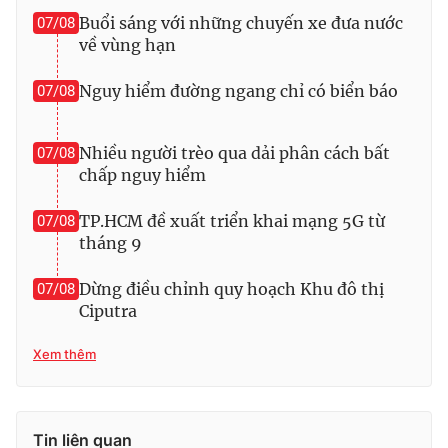
Buổi sáng với những chuyến xe đưa nước
07/08
Photo
Infographic
về vùng hạn
Video
Shorts video
Nguy hiểm đường ngang chỉ có biển báo
07/08
VTV Money
VTV Thể thao
Nhiều người trèo qua dải phân cách bất
07/08
chấp nguy hiểm
VTV Sức khoẻ
Bất động sản
TP.HCM đề xuất triển khai mạng 5G từ
07/08
tháng 9
Thị trường 24h
Tấm lòng Việt
Dừng điều chỉnh quy hoạch Khu đô thị
07/08
Ciputra
VTV4
Vươn mình bằng AI
Xem thêm
VTV9
VTV8
Liên hệ tòa soạn
English
Tin liên quan