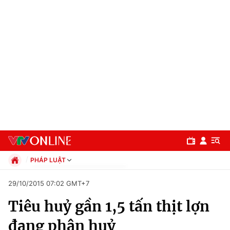
PHÁP LUẬT
Chính trị
29/10/2015 07:02 GMT+7
Xã hội
Tiêu huỷ gần 1,5 tấn thịt lợn
Pháp luật
Chuyên mục
Kinh tế
đang phân huỷ
Thể thao