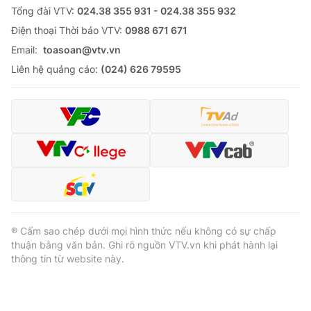
Tổng đài VTV:
024.38 355 931 - 024.38 355 932
Ðiện thoại Thời báo VTV:
0988 671 671
Email:
toasoan@vtv.vn
Liên hệ quảng cáo:
(024) 626 79595
® Cấm sao chép dưới mọi hình thức nếu không có sự chấp
thuận bằng văn bản. Ghi rõ nguồn VTV.vn khi phát hành lại
thông tin từ website này.