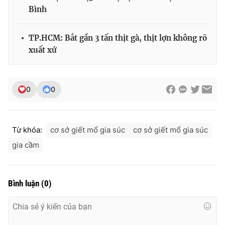
Ðiện thoại Thời báo VTV:
024.66 897 897
Bình
Email:
toasoan@vtv.vn
Liên hệ quảng cáo:
024-7300.7108
TP.HCM: Bắt gần 3 tấn thịt gà, thịt lợn không rõ
xuất xứ
0
0
Từ khóa:
cơ sở giết mổ gia súc
cơ sở giết mổ gia súc
gia cầm
® Cấm sao chép dưới mọi hình thức nếu không có sự chấp
Bình luận
(
0
)
thuận bằng văn bản. Ghi rõ nguồn VTV.vn khi phát hành lại
thông tin từ website này.