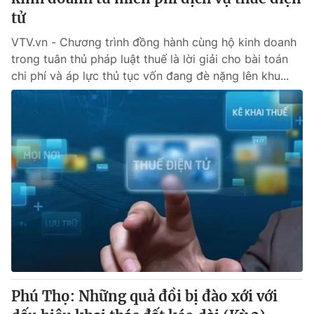
tử
VTV.vn - Chương trình đồng hành cùng hộ kinh doanh
trong tuân thủ pháp luật thuế là lời giải cho bài toán
chi phí và áp lực thủ tục vốn đang đè nặng lên khu...
Phú Thọ: Những quả đồi bị đào xới với