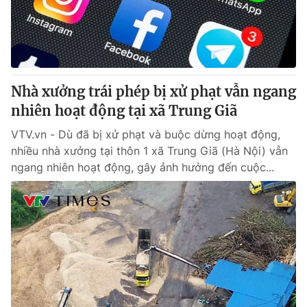
Giao lưu trực tuyến
Sản phẩm
Lịch phát sóng
Thị trường
Tư vấn
Nhà xưởng trái phép bị xử phạt vẫn ngang
Chuyên mục khác
nhiên hoạt động tại xã Trung Giã
Emagazine
Podcast
VTV.vn - Dù đã bị xử phạt và buộc dừng hoạt động,
nhiều nhà xưởng tại thôn 1 xã Trung Giã (Hà Nội) vẫn
Photo
Infographic
ngang nhiên hoạt động, gây ảnh hưởng đến cuộc...
Video
Shorts video
VTV Money
VTV Thể thao
VTV Sức khoẻ
Bất động sản