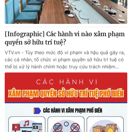
Giấy phép hoạt động báo in và báo điện tử số 483/GP-BTTTT
cấp ngày 29/12/2023
Tổng Biên tập:
Vũ Thanh Thủy
Phó Tổng Biên tập:
Nguyễn Thị Mỹ Hạnh, Phạm Quốc Thắng,
[Infographic] Các hành vi nào xâm phạm
Nguyễn Trọng Ninh
Tổng đài VTV:
quyền sở hữu trí tuệ?
024.38 355 931 - 024.38 355 932
Ðiện thoại Thời báo VTV:
024.66 897 897
VTV.vn - Tùy theo mức độ vi phạm và hậu quả gây ra,
Email:
toasoan@vtv.vn
các cá nhân, tổ chức vi phạm quyền sở hữu trí tuệ có
Liên hệ quảng cáo:
024-7300.7108
thể bị xử lý hành chính hoặc truy cứu trách nhiệm...