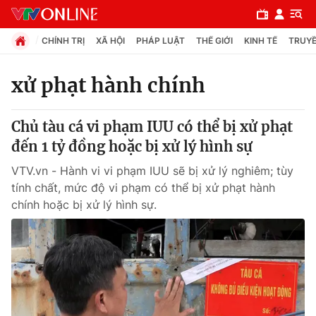
CHÍNH TRỊ
XÃ HỘI
PHÁP LUẬT
THẾ GIỚI
KINH TẾ
TRUYỀ
xử phạt hành chính
Chuyên mục
Chủ tàu cá vi phạm IUU có thể bị xử phạt
Chính trị
đến 1 tỷ đồng hoặc bị xử lý hình sự
VTV.vn - Hành vi vi phạm IUU sẽ bị xử lý nghiêm; tùy
Xã hội
tính chất, mức độ vi phạm có thể bị xử phạt hành
chính hoặc bị xử lý hình sự.
Pháp luật
Y tế
Thế giới