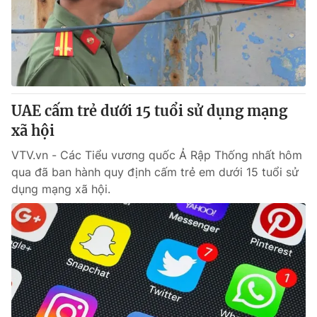
Tin tức
Kinh tế
Thế giới đó đây
Tài chính
Dữ liệu và đời sống
Câu chuyện quốc tế
Thị trường
UAE cấm trẻ dưới 15 tuổi sử dụng mạng
Truyền hình
Góc doanh nghiệp
xã hội
Phim VTV
Giải trí
VTV.vn - Các Tiểu vương quốc Ả Rập Thống nhất hôm
Hậu trường
qua đã ban hành quy định cấm trẻ em dưới 15 tuổi sử
Điện ảnh
dụng mạng xã hội.
Đời sống
Nhân vật
Âm nhạc
Du lịch
Khán giả
Giáo dục
Sao
Làm đẹp
Giải sao mai
Tuyển sinh
Công nghệ
Chất lượng cuộc sống
Học trực tuyến
Hitech Công nghệ tương lai