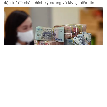
đặc trị" để chấn chỉnh kỷ cương và lấy lại niềm tin...
Tin mới
Video
Live
Emagazine
Trang chủ
Vụ cá sấu sổng chuồng cắn người: Chủ bị
phạt 315 triệu đồng
VTV.vn - Ông N.M.T (ở Tây Ninh) bị xử phạt nặng, tịch
thu chuồng nuôi sau khi cá sấu thoát ra ngoài gây
nguy hiểm cho người dân.