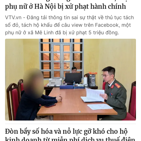
phụ nữ ở Hà Nội bị xử phạt hành chính
VTV.vn - Đăng tải thông tin sai sự thật về thủ tục tách
sổ đỏ, tách hộ khẩu để câu view trên Facebook, một
phụ nữ ở xã Mê Linh đã bị xử phạt 5 triệu đồng.
Đòn bẩy số hóa và nỗ lực gỡ khó cho hộ
kinh doanh từ miễn phí dịch vụ thuế điện