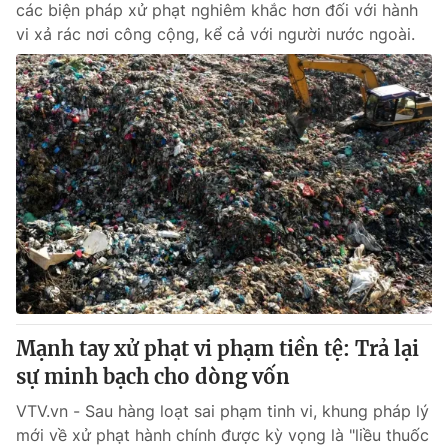
các biện pháp xử phạt nghiêm khắc hơn đối với hành
vi xả rác nơi công cộng, kể cả với người nước ngoài.
Mạnh tay xử phạt vi phạm tiền tệ: Trả lại
sự minh bạch cho dòng vốn
VTV.vn - Sau hàng loạt sai phạm tinh vi, khung pháp lý
mới về xử phạt hành chính được kỳ vọng là "liều thuốc