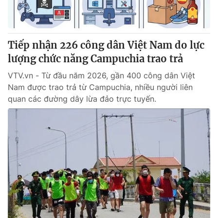
® Cấm sao chép dưới mọi hình thức nếu không có sự chấp
thuận bằng văn bản. Ghi rõ nguồn VTV.vn khi phát hành lại
Tiếp nhận 226 công dân Việt Nam do lực
thông tin từ website này.
lượng chức năng Campuchia trao trả
VTV.vn - Từ đầu năm 2026, gần 400 công dân Việt
Nam được trao trả từ Campuchia, nhiều người liên
quan các đường dây lừa đảo trực tuyến.