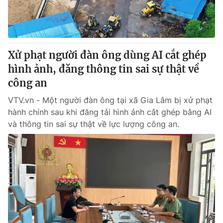
Thị trường 24h
Tấm lòng Việt
VTV4
Vươn mình bằng AI
Xử phạt người đàn ông dùng AI cắt ghép
VTV9
VTV8
hình ảnh, đăng thông tin sai sự thật về
công an
Liên hệ tòa soạn
English
VTV.vn - Một người đàn ông tại xã Gia Lâm bị xử phạt
hành chính sau khi đăng tải hình ảnh cắt ghép bằng AI
và thông tin sai sự thật về lực lượng công an.
THỜI BÁO VTV
Theo dõi báo trên
Cơ quan chủ quản:
Đài Truyền hình Việt Nam
Cơ quan báo chí:
Thời báo VTV