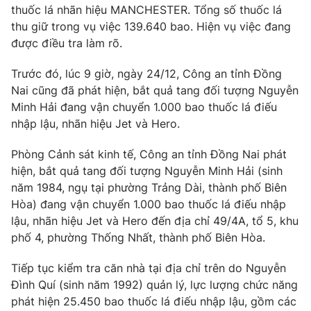
thuốc lá nhãn hiệu MANCHESTER. Tổng số thuốc lá
thu giữ trong vụ việc 139.640 bao. Hiện vụ việc đang
được điều tra làm rõ.
THỜI BÁO VTV
Trước đó, lúc 9 giờ, ngày 24/12, Công an tỉnh Đồng
Nai cũng đã phát hiện, bắt quả tang đối tượng Nguyễn
Minh Hải đang vận chuyển 1.000 bao thuốc lá điếu
nhập lậu, nhãn hiệu Jet và Hero.
Theo dõi báo trên
Phòng Cảnh sát kinh tế, Công an tỉnh Đồng Nai phát
hiện, bắt quả tang đối tượng Nguyễn Minh Hải (sinh
Cơ quan chủ quản:
Đài Truyền hình Việt Nam
năm 1984, ngụ tại phường Trảng Dài, thành phố Biên
Cơ quan báo chí:
Thời báo VTV
Hòa) đang vận chuyển 1.000 bao thuốc lá điếu nhập
Giấy phép hoạt động báo in và báo điện tử số 483/GP-BTTTT
lậu, nhãn hiệu Jet và Hero đến địa chỉ 49/4A, tổ 5, khu
cấp ngày 29/12/2023
phố 4, phường Thống Nhất, thành phố Biên Hòa.
Tổng Biên tập:
Vũ Thanh Thủy
Phó Tổng Biên tập:
Nguyễn Thị Mỹ Hạnh, Phạm Quốc Thắng,
Tiếp tục kiểm tra căn nhà tại địa chỉ trên do Nguyễn
Nguyễn Trọng Ninh
Đình Quí (sinh năm 1992) quản lý, lực lượng chức năng
Tổng đài VTV:
024.38 355 931 - 024.38 355 932
phát hiện 25.450 bao thuốc lá điếu nhập lậu, gồm các