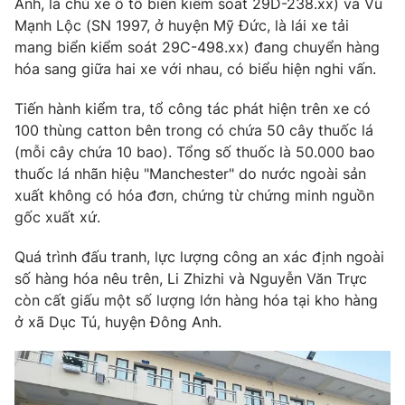
Anh, là chủ xe ô tô biển kiểm soát 29D-238.xx) và Vũ
Phim VTV
Giải trí
Mạnh Lộc (SN 1997, ở huyện Mỹ Đức, là lái xe tải
Hậu trường
mang biển kiểm soát 29C-498.xx) đang chuyển hàng
Điện ảnh
hóa sang giữa hai xe với nhau, có biểu hiện nghi vấn.
Đời sống
Nhân vật
Âm nhạc
Tiến hành kiểm tra, tổ công tác phát hiện trên xe có
Du lịch
Khán giả
Giáo dục
Sao
100 thùng catton bên trong có chứa 50 cây thuốc lá
Làm đẹp
Giải sao mai
(mỗi cây chứa 10 bao). Tổng số thuốc là 50.000 bao
Tuyển sinh
thuốc lá nhãn hiệu "Manchester" do nước ngoài sản
Công nghệ
Chất lượng cuộc sống
xuất không có hóa đơn, chứng từ chứng minh nguồn
Học trực tuyến
Hitech Công nghệ tương lai
gốc xuất xứ.
Giao lưu trực tuyến
Sản phẩm
Quá trình đấu tranh, lực lượng công an xác định ngoài
số hàng hóa nêu trên, Li Zhizhi và Nguyễn Văn Trực
Lịch phát sóng
Thị trường
còn cất giấu một số lượng lớn hàng hóa tại kho hàng
ở xã Dục Tú, huyện Đông Anh.
Tư vấn
Chuyên mục khác
Emagazine
Podcast