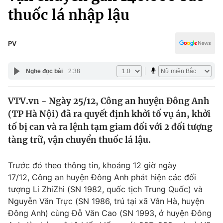
Chính trị
thuốc lá nhập lậu
Truyền hình
Văn hóa - Giải trí
Xã hội
Y tế
PV
Đời sống
Pháp luật
Công nghệ
Nghe đọc bài
2:38
Giáo dục
Y tế
VTV.vn - Ngày 25/12, Công an huyện Đông Anh
(TP Hà Nội) đã ra quyết định khởi tố vụ án, khởi
Thế giới
tố bị can và ra lệnh tạm giam đối với 2 đối tượng
Tin tức
tàng trữ, vận chuyển thuốc lá lậu.
Kinh tế
Thế giới đó đây
Trước đó theo thông tin, khoảng 12 giờ ngày
Tài chính
Dữ liệu và đời sống
17/12, Công an huyện Đông Anh phát hiện các đối
Câu chuyện quốc tế
Thị trường
tượng Li ZhiZhi (SN 1982, quốc tịch Trung Quốc) và
Nguyễn Văn Trực (SN 1986, trú tại xã Vân Hà, huyện
Truyền hình
Góc doanh nghiệp
Đông Anh) cùng Đỗ Văn Cao (SN 1993, ở huyện Đông