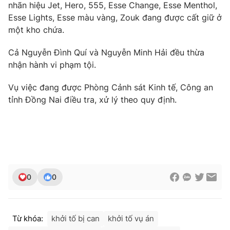
nhãn hiệu Jet, Hero, 555, Esse Change, Esse Menthol,
Ðiện thoại Thời báo VTV:
024.66 897 897
Esse Lights, Esse màu vàng, Zouk đang được cất giữ ở
Email:
toasoan@vtv.vn
một kho chứa.
Liên hệ quảng cáo:
024-7300.7108
Cả Nguyễn Đình Quí và Nguyễn Minh Hải đều thừa
nhận hành vi phạm tội.
Vụ việc đang được Phòng Cảnh sát Kinh tế, Công an
tỉnh Đồng Nai điều tra, xử lý theo quy định.
0
0
® Cấm sao chép dưới mọi hình thức nếu không có sự chấp
thuận bằng văn bản. Ghi rõ nguồn VTV.vn khi phát hành lại
thông tin từ website này.
Từ khóa:
khởi tố bị can
khởi tố vụ án