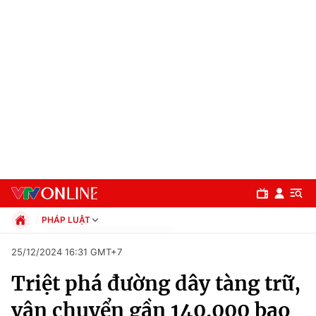
PHÁP LUẬT
Chính trị
25/12/2024 16:31 GMT+7
Xã hội
Triệt phá đường dây tàng trữ,
Pháp luật
Chuyên mục
Kinh tế
vận chuyển gần 140.000 bao
Thể thao