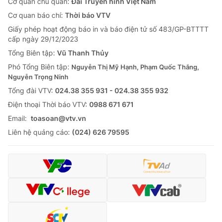
Cơ quan chủ quản:
Đài Truyền hình Việt Nam
Cơ quan báo chí:
Thời báo VTV
Giấy phép hoạt động báo in và báo điện tử số 483/GP-BTTTT
cấp ngày 29/12/2023
Tổng Biên tập:
Vũ Thanh Thủy
Phó Tổng Biên tập:
Nguyễn Thị Mỹ Hạnh, Phạm Quốc Thắng,
Nguyễn Trọng Ninh
Tổng đài VTV:
024.38 355 931 - 024.38 355 932
Ðiện thoại Thời báo VTV:
0988 671 671
Email:
toasoan@vtv.vn
Liên hệ quảng cáo:
(024) 626 79595