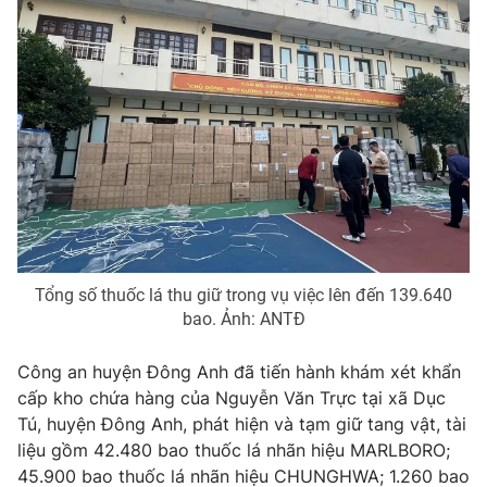
Photo
Infographic
Video
Shorts video
VTV Money
VTV Thể thao
VTV Sức khoẻ
Bất động sản
Thị trường 24h
Tấm lòng Việt
Tổng số thuốc lá thu giữ trong vụ việc lên đến 139.640
bao. Ảnh: ANTĐ
VTV4
Vươn mình bằng AI
Công an huyện Đông Anh đã tiến hành khám xét khẩn
cấp kho chứa hàng của Nguyễn Văn Trực tại xã Dục
VTV9
VTV8
Tú, huyện Đông Anh, phát hiện và tạm giữ tang vật, tài
liệu gồm 42.480 bao thuốc lá nhãn hiệu MARLBORO;
Liên hệ tòa soạn
English
45.900 bao thuốc lá nhãn hiệu CHUNGHWA; 1.260 bao