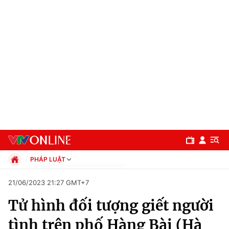
PHÁP LUẬT
Chính trị
21/06/2023 21:27 GMT+7
Xã hội
Tử hình đối tượng giết người
Pháp luật
Chuyên mục
Kinh tế
tình trên phố Hàng Bài (Hà
Thể thao