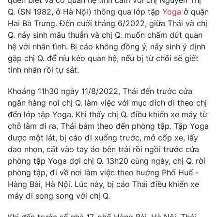
quen biết và có quan hệ tình cảm với chị Nguyễn Thị
Phim VTV
Giải trí
Q. (SN 1982, ở Hà Nội) thông qua lớp tập
Yoga
ở quận
Hậu trường
Hai Bà Trưng. Đến cuối tháng 6/2022, giữa Thái và chị
Điện ảnh
Q. nảy sinh mâu thuẫn và chị Q. muốn chấm dứt quan
Đời sống
Nhân vật
hệ với nhân tình. Bị cáo không đồng ý, nảy sinh ý định
Âm nhạc
gặp chị Q. để níu kéo quan hệ, nếu bị từ chối sẽ giết
Du lịch
Khán giả
Giáo dục
Sao
tình nhân rồi tự sát.
Làm đẹp
Giải sao mai
Tuyển sinh
Khoảng 11h30 ngày 11/8/2022, Thái đến trước cửa
Công nghệ
Chất lượng cuộc sống
ngân hàng nơi chị Q. làm việc với mục đích đi theo chị
Học trực tuyến
đến lớp tập Yoga. Khi thấy chị Q. điều khiển xe máy từ
Hitech Công nghệ tương lai
Giao lưu trực tuyến
chỗ làm đi ra, Thái bám theo đến phòng tập. Tập Yoga
Sản phẩm
được một lát, bị cáo đi xuống trước, mở cốp xe, lấy
dao nhọn, cất vào tay áo bên trái rồi ngồi trước cửa
Lịch phát sóng
Thị trường
phòng tập Yoga đợi chị Q. 13h20 cùng ngày, chị Q. rời
phòng tập, đi về nơi làm việc theo hướng Phố Huế -
Tư vấn
Hàng Bài, Hà Nội. Lúc này, bị cáo Thái điều khiển xe
Chuyên mục khác
máy đi song song với chị Q.
Emagazine
Podcast