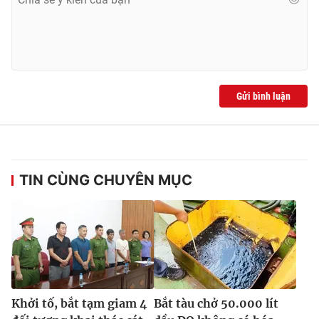
Gửi bình luận
TIN CÙNG CHUYÊN MỤC
Khởi tố, bắt tạm giam 4
Bắt tàu chở 50.000 lít