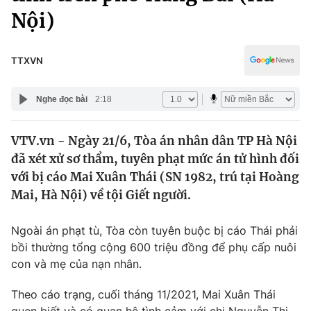
Chính trị
Nội)
Truyền hình
Văn hóa - Giải trí
Xã hội
Y tế
TTXVN
Đời sống
Pháp luật
Công nghệ
Nghe đọc bài
2:18
Giáo dục
Y tế
VTV.vn - Ngày 21/6, Tòa án nhân dân TP Hà Nội
đã xét xử sơ thẩm, tuyên phạt mức án tử hình đối
Thế giới
với bị cáo Mai Xuân Thái (SN 1982, trú tại Hoàng
Tin tức
Mai, Hà Nội) về tội Giết người.
Kinh tế
Thế giới đó đây
Ngoài án phạt tù, Tòa còn tuyên buộc bị cáo Thái phải
Tài chính
Dữ liệu và đời sống
bồi thường tổng cộng 600 triệu đồng để phụ cấp nuôi
Câu chuyện quốc tế
Thị trường
con và mẹ của nạn nhân.
Truyền hình
Góc doanh nghiệp
Theo cáo trạng, cuối tháng 11/2021, Mai Xuân Thái