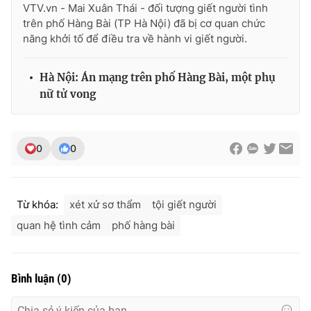
VTV.vn - Mai Xuân Thái - đối tượng giết người tình
Ðiện thoại Thời báo VTV:
024.66 897 897
trên phố Hàng Bài (TP Hà Nội) đã bị cơ quan chức
Email:
toasoan@vtv.vn
năng khởi tố để điều tra về hành vi giết người.
Liên hệ quảng cáo:
024-7300.7108
Hà Nội: Án mạng trên phố Hàng Bài, một phụ
nữ tử vong
0
0
Từ khóa:
xét xử sơ thẩm
tội giết người
quan hệ tình cảm
phố hàng bài
® Cấm sao chép dưới mọi hình thức nếu không có sự chấp
thuận bằng văn bản. Ghi rõ nguồn VTV.vn khi phát hành lại
thông tin từ website này.
Bình luận
(
0
)