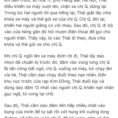
Khi đến trước số nhà 17, phố Hàng Bài, Hà Nội, Thái
điều khiển xe máy vượt lên, chặn xe chị Q. dừng lại.
Photo
Infographic
Trong lúc hai người lời qua tiếng lại, Thái giật lấy chìa
khóa xe máy và thẻ gửi xe của chị Q. Chị Q. đòi lại,
Video
Shorts video
khiến hai người giằng co với nhau. Sau đó, chị Q. đi bộ
vào cửa hàng gần đó hỏi mượn điện thoại để gọi cho
người thân. Thấy vậy, bị cáo Thái đi theo, đưa chìa
VTV Money
VTV Thể thao
khóa và thẻ gửi xe cho chị Q.
VTV Sức khoẻ
Bất động sản
Khi chị Q. ngồi lên xe máy định rời đi, Thái lấy dao
nhọn đã chuẩn bị trước đó, đâm vào vùng lưng chị Q.
Bị tấn công bất ngờ, chị Q. xuống xe máy, bỏ chạy lên
Thị trường 24h
Tấm lòng Việt
vỉa hè. Thái cầm dao chạy đuổi theo nạn nhân. Đến
khu vực trước cửa rạp Kim Đồng, Thái đuổi kịp và
VTV4
Vươn mình bằng AI
dùng dao đâm 13 nhát vào người chị Q. khiến nạn nhân
gục ngã, tử vong tại chỗ.
VTV9
VTV8
Sau đó, Thái cầm dao đâm liên tiếp nhiều nhát vào
bụng của mình để tự sát rồi vứt hung khí xuống lòng
Liên hệ tòa soạn
English