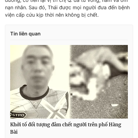
đường, cố tiến lại vị trí chị Q. đã tử vong, nằm và ôm
nạn nhân. Sau đó, Thái được mọi người đưa đến bệnh
viện cấp cứu kịp thời nên không bị chết.
THỜI BÁO VTV
Tin liên quan
Theo dõi báo trên
Cơ quan chủ quản:
Đài Truyền hình Việt Nam
Cơ quan báo chí:
Thời báo VTV
Giấy phép hoạt động báo in và báo điện tử số 483/GP-BTTTT
cấp ngày 29/12/2023
Tổng Biên tập:
Vũ Thanh Thủy
Phó Tổng Biên tập:
Nguyễn Thị Mỹ Hạnh, Phạm Quốc Thắng,
Khởi tố đối tượng đâm chết người trên phố Hàng
Nguyễn Trọng Ninh
Bài
Tổng đài VTV:
024.38 355 931 - 024.38 355 932