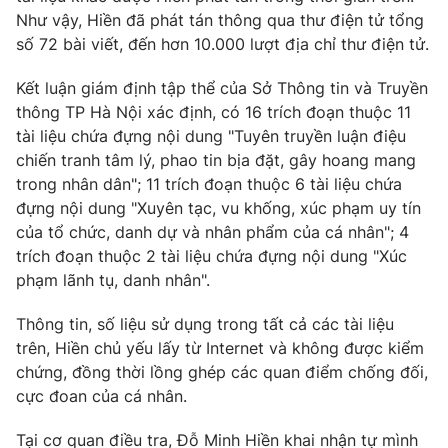
Như vậy, Hiền đã phát tán thông qua thư điện tử tổng
số 72 bài viết, đến hơn 10.000 lượt địa chỉ thư điện tử.
Kết luận giám định tập thể của Sở Thông tin và Truyền
THỜI BÁO VTV
thông TP Hà Nội xác định, có 16 trích đoạn thuộc 11
tài liệu chứa đựng nội dung "Tuyên truyền luận điệu
chiến tranh tâm lý, phao tin bịa đặt, gây hoang mang
trong nhân dân"; 11 trích đoạn thuộc 6 tài liệu chứa
Theo dõi báo trên
đựng nội dung "Xuyên tạc, vu khống, xúc phạm uy tín
của tổ chức, danh dự và nhân phẩm của cá nhân"; 4
Cơ quan chủ quản:
Đài Truyền hình Việt Nam
trích đoạn thuộc 2 tài liệu chứa đựng nội dung "Xúc
Cơ quan báo chí:
phạm lãnh tụ, danh nhân".
Thời báo VTV
Giấy phép hoạt động báo in và báo điện tử số 483/GP-BTTTT
Thông tin, số liệu sử dụng trong tất cả các tài liệu
cấp ngày 29/12/2023
trên, Hiền chủ yếu lấy từ Internet và không được kiểm
Tổng Biên tập:
Vũ Thanh Thủy
chứng, đồng thời lồng ghép các quan điểm chống đối,
Phó Tổng Biên tập:
Nguyễn Thị Mỹ Hạnh, Phạm Quốc Thắng,
cực đoan của cá nhân.
Nguyễn Trọng Ninh
Tổng đài VTV:
024.38 355 931 - 024.38 355 932
Tại cơ quan điều tra, Đỗ Minh Hiền khai nhận tự mình