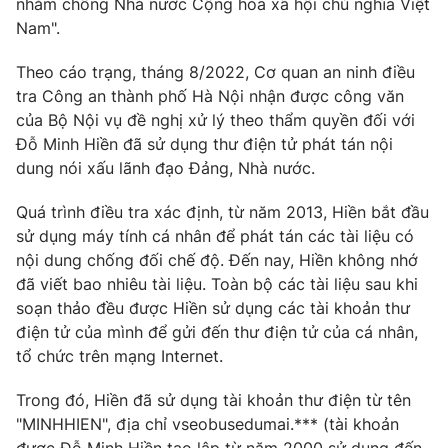
nhằm chống Nhà nước Cộng hòa xã hội chủ nghĩa Việt
Phim VTV
Giải trí
Nam".
Hậu trường
Điện ảnh
Theo cáo trạng, tháng 8/2022, Cơ quan an ninh điều
Đời sống
Nhân vật
tra Công an thành phố Hà Nội nhận được công văn
Âm nhạc
của Bộ Nội vụ đề nghị xử lý theo thẩm quyền đối với
Du lịch
Khán giả
Giáo dục
Sao
Đỗ Minh Hiền đã sử dụng thư điện tử phát tán nội
Làm đẹp
Giải sao mai
dung nói xấu lãnh đạo Đảng, Nhà nước.
Tuyển sinh
Công nghệ
Chất lượng cuộc sống
Quá trình điều tra xác định, từ năm 2013, Hiền bắt đầu
Học trực tuyến
sử dụng máy tính cá nhân để phát tán các tài liệu có
Hitech Công nghệ tương lai
Giao lưu trực tuyến
nội dung chống đối chế độ. Đến nay, Hiền không nhớ
Sản phẩm
đã viết bao nhiêu tài liệu. Toàn bộ các tài liệu sau khi
soạn thảo đều được Hiền sử dụng các tài khoản thư
Lịch phát sóng
Thị trường
điện tử của mình để gửi đến thư điện tử của cá nhân,
tổ chức trên mạng Internet.
Tư vấn
Chuyên mục khác
Trong đó, Hiền đã sử dụng tài khoản thư điện từ tên
Emagazine
Podcast
"MINHHIEN", địa chỉ vseobusedumai.*** (tài khoản