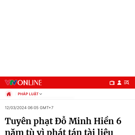
PHÁP LUẬT
Chính trị
12/03/2024 06:05 GMT+7
Xã hội
Tuyên phạt Đỗ Minh Hiền 6
Pháp luật
Chuyên mục
Kinh tế
năm tù vì phát tán tài liệu
Thể thao