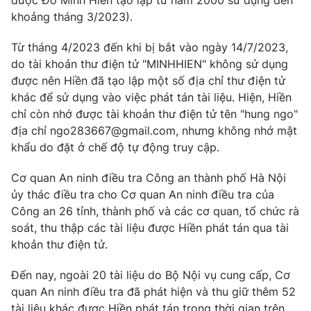
được Đỗ Minh Hiền tạo lập từ năm 2000 sử dụng đến
khoảng tháng 3/2023).
Photo
Infographic
Từ tháng 4/2023 đến khi bị bắt vào ngày 14/7/2023,
Video
Shorts video
do tài khoản thư điện tử "MINHHIEN" không sử dụng
được nên Hiền đã tạo lập một số địa chỉ thư điện tử
khác để sử dụng vào việc phát tán tài liệu. Hiện, Hiền
VTV Money
VTV Thể thao
chỉ còn nhớ được tài khoản thư điện tử tên "hung ngo"
địa chỉ ngo283667@gmail.com, nhưng không nhớ mật
VTV Sức khoẻ
Bất động sản
khẩu do đặt ở chế độ tự động truy cập.
Cơ quan An ninh điều tra Công an thành phố Hà Nội
Thị trường 24h
Tấm lòng Việt
ủy thác điều tra cho Cơ quan An ninh điều tra của
Công an 26 tỉnh, thành phố và các cơ quan, tổ chức rà
VTV4
Vươn mình bằng AI
soát, thu thập các tài liệu được Hiền phát tán qua tài
khoản thư điện tử.
VTV9
VTV8
Đến nay, ngoài 20 tài liệu do Bộ Nội vụ cung cấp, Cơ
quan An ninh điều tra đã phát hiện và thu giữ thêm 52
Liên hệ tòa soạn
English
tài liệu khác được Hiền phát tán trong thời gian trên.