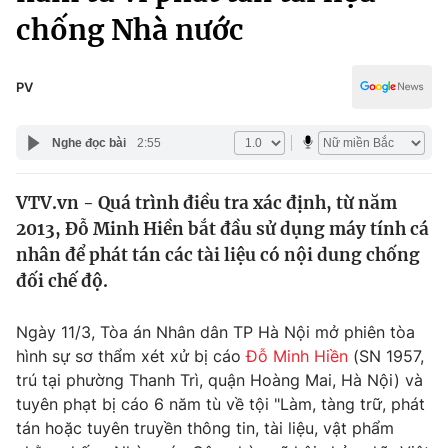
Chính trị
chống Nhà nước
Truyền hình
Văn hóa - Giải trí
Xã hội
Y tế
PV
Đời sống
Pháp luật
Công nghệ
Nghe đọc bài
2:55
Giáo dục
Y tế
VTV.vn - Quá trình điều tra xác định, từ năm
2013, Đỗ Minh Hiền bắt đầu sử dụng máy tính cá
Thế giới
nhân để phát tán các tài liệu có nội dung chống
Tin tức
đối chế độ.
Kinh tế
Thế giới đó đây
Ngày 11/3, Tòa án Nhân dân TP Hà Nội mở phiên tòa
Tài chính
Dữ liệu và đời sống
hình sự sơ thẩm xét xử bị cáo
Đỗ Minh Hiền
(SN 1957,
Câu chuyện quốc tế
Thị trường
trú tại phường Thanh Trì, quận Hoàng Mai, Hà Nội) và
tuyên phạt bị cáo 6 năm tù về tội "Làm, tàng trữ, phát
Truyền hình
Góc doanh nghiệp
tán hoặc tuyên truyền thông tin, tài liệu, vật phẩm