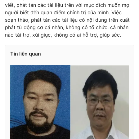
Ðiện thoại Thời báo VTV:
024.66 897 897
viết, phát tán các tài liệu trên với mục đích muốn mọi
Email:
người biết đến quan điểm chính trị của mình. Việc
toasoan@vtv.vn
soạn thảo, phát tán các tài liệu có nội dung trên xuất
Liên hệ quảng cáo:
024-7300.7108
phát từ động cơ cá nhân, không có tổ chức, cá nhân
nào tài trợ, xúi giục, không có ai hỗ trợ, giúp sức.
Tin liên quan
® Cấm sao chép dưới mọi hình thức nếu không có sự chấp
thuận bằng văn bản. Ghi rõ nguồn VTV.vn khi phát hành lại
thông tin từ website này.