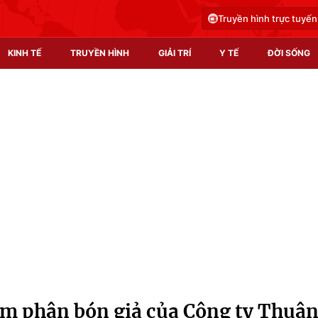
Truyền hình trực tuyến
KINH TẾ
TRUYỀN HÌNH
GIẢI TRÍ
Y TẾ
ĐỜI SỐNG
Pháp luật
Y tế
Truyền hình
Multimedia
Phim VTV
Video
Hậu trường
Shorts video
Nhân vật
Podcast
Khán giả
EMagazine
Giải sao mai
Photo
àm phân bón giả của Công ty Thuậ
Infographic