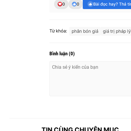
0
0
Bài đọc hay? Thả t
Từ khóa:
phân bón giả
giá trị pháp lý
Bình luận
(
0
)
TIN CÙNG CHUYÊN MỤC