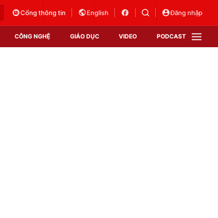
Cổng thông tin
English
Đăng nhập
CÔNG NGHỆ
GIÁO DỤC
VIDEO
PODCAST
VTV Money
VTV Thể thao
VTV Sức khoẻ
Bất động sản
Thị trường 24h
Tấm lòng Việt
Vươn mình bằng AI
VTV4
VTV8
VTV9
Lịch phát sóng
Giao lưu trực tuyến
n
Sự kiện