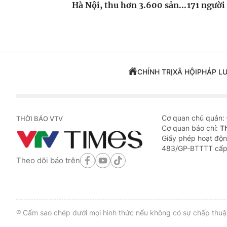
Hà Nội, thu hơn 3.600 sản...
171 người
CHÍNH TRỊ
XÃ HỘI
PHÁP L
Cơ quan chủ quản:
THỜI BÁO VTV
Cơ quan báo chí:
T
Giấy phép hoạt độn
483/GP-BTTTT cấp
Theo dõi báo trên
® Cấm sao chép dưới mọi hình thức nếu không có sự chấp thuận 