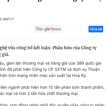
Góc ảnh
06 GMT+7
Giáo dục
Công nghệ
Chia sẻ
Tuyển sinh
Hitech Công ng
Học trực tuyến
Sản phẩm
ghệ vừa công bố kết luận: Phân bón của Công ty
g
Thị trường
 giả.
Tư vấn
ậu, gian lận thương mại và hàng giả của 389 quốc gia
a tỉnh đã phát hiện Công ty CP SXTM và dịch vụ Thuận
hân bón mang nhãn mác sản xuất tại Hoa Kỳ.
a liên ngành phát hiện hơn 10 tấn phân bón thành phẩm,
ác loại và hơn 2 tấn hóa chất thương mại.
ịnh, hợp đồng phân phối độc quyền giữa công ty phân