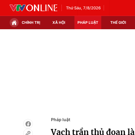
Thứ Sáu, 7/8/2026
CHÍNH TRỊ
XÃ HỘI
PHÁP LUẬT
THẾ GIỚI
Chính trị
Xã hội
Thế giới
Kinh tế
Tin tức
Tài chính
Thế giới đó đây
Thị trường
Câu chuyện quốc tế
Góc doanh nghiệp
Dữ liệu và đời sống
Pháp luật
Vạch trần thủ đoạn l