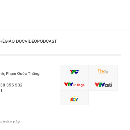
HỆ
GIÁO DỤC
VIDEO
PODCAST
nh, Phạm Quốc Thắng,
.38 355 932
71
ebsite này.