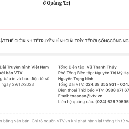
ở Quảng Trị
UẬT
THẾ GIỚI
KINH TẾ
TRUYỀN HÌNH
GIẢI TRÍ
Y TẾ
ĐỜI SỐNG
CÔNG NG
Đài Truyền hình Việt Nam
Tổng Biên tập:
Vũ Thanh Thủy
hời báo VTV
Phó Tổng Biên tập:
Nguyễn Thị Mỹ Hạ
g báo in và báo điện tử số
Nguyễn Trọng Ninh
 ngày 29/12/2023
Tổng đài VTV:
024.38 355 931 - 024
Ðiện thoại Thời báo VTV:
0988 671 6
Email:
toasoan@vtv.vn
Liên hệ quảng cáo:
(024) 626 79595
bằng văn bản. Ghi rõ nguồn VTV.vn khi phát hành lại thông tin từ w