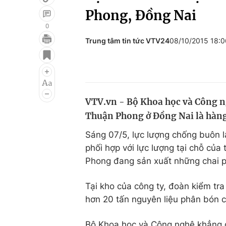
Phong, Đồng Nai
0
Trung tâm tin tức VTV24
08/10/2015 18:
Giải trí
Đời sống
Điện ảnh
Du lịch
Âm nhạc
Làm đẹp
VTV.vn - Bộ Khoa học và Công n
Sao
Chất lượng cuộc sốn
Thuận Phong ở Đồng Nai là hàng
Sáng 07/5, lực lượng chống buôn l
phối hợp với lực lượng tại chỗ củ
Phong đang sản xuất những chai p
Tại kho của công ty, đoàn kiểm tr
hơn 20 tấn nguyên liệu phân bón c
Bộ Khoa học và Công nghệ khẳng đ