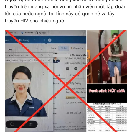
Phim VTV
Giải trí
truyền trên mạng xã hội vụ nữ nhân viên một tập đoàn
Hậu trường
lớn của nước ngoài tại tỉnh này có quan hệ và lây
Điện ảnh
truyền HIV cho nhiều người.
Đời sống
Nhân vật
Âm nhạc
Du lịch
Khán giả
Giáo dục
Sao
Làm đẹp
Giải sao mai
Tuyển sinh
Công nghệ
Chất lượng cuộc sống
Học trực tuyến
Hitech Công nghệ tương lai
Giao lưu trực tuyến
Sản phẩm
Lịch phát sóng
Thị trường
Tư vấn
Chuyên mục khác
Emagazine
Podcast