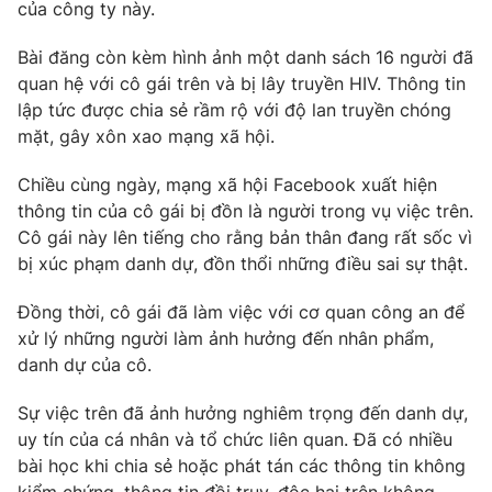
của công ty này.
Ðiện thoại Thời báo VTV:
024.66 897 897
Email:
toasoan@vtv.vn
Bài đăng còn kèm hình ảnh một danh sách 16 người đã
Liên hệ quảng cáo:
024-7300.7108
quan hệ với cô gái trên và bị lây truyền HIV. Thông tin
lập tức được chia sẻ rầm rộ với độ lan truyền chóng
mặt, gây xôn xao mạng xã hội.
Chiều cùng ngày, mạng xã hội Facebook xuất hiện
thông tin của cô gái bị đồn là người trong vụ việc trên.
Cô gái này lên tiếng cho rằng bản thân đang rất sốc vì
bị xúc phạm danh dự, đồn thổi những điều sai sự thật.
Đồng thời, cô gái đã làm việc với cơ quan công an để
xử lý những người làm ảnh hưởng đến nhân phẩm,
danh dự của cô.
® Cấm sao chép dưới mọi hình thức nếu không có sự chấp
thuận bằng văn bản. Ghi rõ nguồn VTV.vn khi phát hành lại
Sự việc trên đã ảnh hưởng nghiêm trọng đến danh dự,
thông tin từ website này.
uy tín của cá nhân và tổ chức liên quan. Đã có nhiều
bài học khi chia sẻ hoặc phát tán các thông tin không
kiểm chứng, thông tin đồi trụy, độc hại trên không