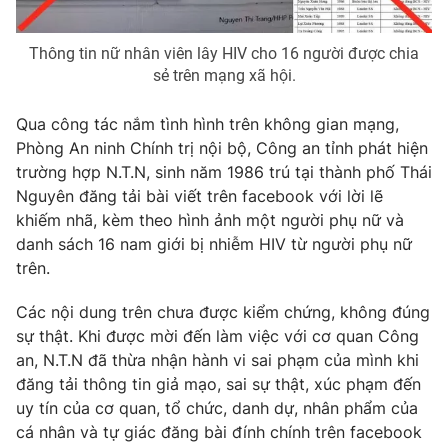
Photo
Infographic
Thông tin nữ nhân viên lây HIV cho 16 người được chia
sẻ trên mạng xã hội.
Video
Shorts video
Qua công tác nắm tình hình trên không gian mạng,
Phòng An ninh Chính trị nội bộ, Công an tỉnh phát hiện
VTV Money
VTV Thể thao
trường hợp N.T.N, sinh năm 1986 trú tại thành phố Thái
Nguyên đăng tải bài viết trên facebook với lời lẽ
VTV Sức khoẻ
Bất động sản
khiếm nhã, kèm theo hình ảnh một người phụ nữ và
danh sách 16 nam giới bị nhiễm HIV từ người phụ nữ
Thị trường 24h
Tấm lòng Việt
trên.
Các nội dung trên chưa được kiểm chứng, không đúng
VTV4
Vươn mình bằng AI
sự thật. Khi được mời đến làm việc với cơ quan Công
an, N.T.N đã thừa nhận hành vi sai phạm của mình khi
VTV9
VTV8
đăng tải thông tin giả mạo, sai sự thật, xúc phạm đến
uy tín của cơ quan, tổ chức, danh dự, nhân phẩm của
cá nhân và tự giác đăng bài đính chính trên facebook
Liên hệ tòa soạn
English