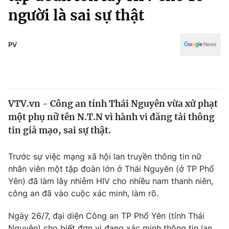
Chính trị
người là sai sự thật
Truyền hình
Văn hóa - Giải trí
Xã hội
Y tế
PV
Đời sống
Pháp luật
Công nghệ
Giáo dục
Y tế
VTV.vn - Công an tỉnh Thái Nguyên vừa xử phạt
một phụ nữ tên N.T.N vì hành vi đăng tải thông
Thế giới
tin giả mạo, sai sự thật.
Tin tức
Kinh tế
Trước sự việc mạng xã hội lan truyền thông tin nữ
Thế giới đó đây
nhân viên một tập đoàn lớn ở Thái Nguyên (ở TP Phổ
Tài chính
Dữ liệu và đời sống
Yên) đã làm lây nhiễm HIV cho nhiều nam thanh niên,
Câu chuyện quốc tế
Thị trường
công an đã vào cuộc xác minh, làm rõ.
Truyền hình
Góc doanh nghiệp
Ngày 26/7, đại diện Công an TP Phổ Yên (tỉnh Thái
Nguyên) cho biết đơn vị đang xác minh thông tin lan