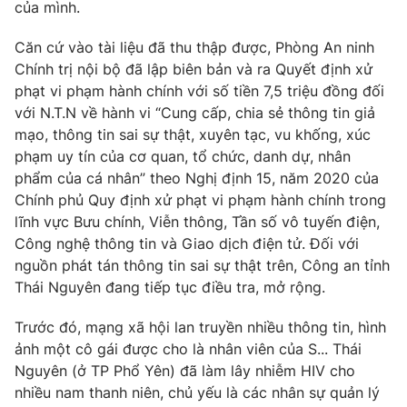
của mình.
Căn cứ vào tài liệu đã thu thập được, Phòng An ninh
Chính trị nội bộ đã lập biên bản và ra Quyết định xử
THỜI BÁO VTV
phạt vi phạm hành chính với số tiền 7,5 triệu đồng đối
với N.T.N về hành vi “Cung cấp, chia sẻ thông tin giả
mạo, thông tin sai sự thật, xuyên tạc, vu khống, xúc
phạm uy tín của cơ quan, tổ chức, danh dự, nhân
Theo dõi báo trên
phẩm của cá nhân” theo Nghị định 15, năm 2020 của
Chính phủ Quy định xử phạt vi phạm hành chính trong
lĩnh vực Bưu chính, Viễn thông, Tần số vô tuyến điện,
Cơ quan chủ quản:
Đài Truyền hình Việt Nam
Công nghệ thông tin và Giao dịch điện tử. Đối với
Cơ quan báo chí:
Thời báo VTV
nguồn phát tán thông tin sai sự thật trên, Công an tỉnh
Giấy phép hoạt động báo in và báo điện tử số 483/GP-BTTTT
Thái Nguyên đang tiếp tục điều tra, mở rộng.
cấp ngày 29/12/2023
Tổng Biên tập:
Vũ Thanh Thủy
Trước đó, mạng xã hội lan truyền nhiều thông tin, hình
ảnh một cô gái được cho là nhân viên của S... Thái
Phó Tổng Biên tập:
Nguyễn Thị Mỹ Hạnh, Phạm Quốc Thắng,
Nguyễn Trọng Ninh
Nguyên (ở TP Phổ Yên) đã làm lây nhiễm HIV cho
nhiều nam thanh niên, chủ yếu là các nhân sự quản lý
Tổng đài VTV:
024.38 355 931 - 024.38 355 932