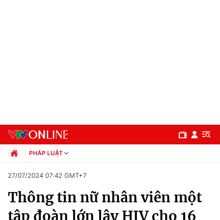
PHÁP LUẬT
Chính trị
27/07/2024 07:42 GMT+7
Xã hội
Thông tin nữ nhân viên một
Pháp luật
Chuyên mục
Kinh tế
tập đoàn lớn lây HIV cho 16
Thể thao