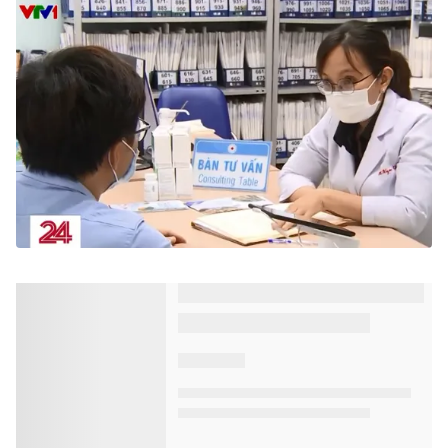
Làm gì để Việt Nam chấm dứt dịch AIDS
vào năm 2030?
VTV.vn - Hơn 30 năm qua, với nhiều nỗ lực, công cuộc
phòng chống HIV/AIDS ở Việt Nam được đánh giá là
điểm sáng quốc tế. Việt Nam đặt mục tiêu chấm dứt...