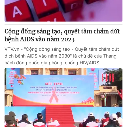
Thị trường 24h
Tấm lòng Việt
VTV4
Vươn mình bằng AI
Cộng đồng sáng tạo, quyết tâm chấm dứt
VTV9
VTV8
bệnh AIDS vào năm 2023
VTV.vn - "Cộng đồng sáng tạo - Quyết tâm chấm dứt
Liên hệ tòa soạn
English
dịch bệnh AIDS vào năm 2030" là chủ đề của Tháng
hành động quốc gia phòng, chống HIV/AIDS.
THỜI BÁO VTV
Theo dõi báo trên
Cơ quan chủ quản:
Đài Truyền hình Việt Nam
Cơ quan báo chí:
Thời báo VTV