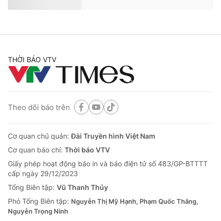
Xóa bỏ kỳ thị với người có HIV
VTV.vn - Việt Nam đặt mục tiêu chấm dứt AIDS vào
năm 2030. Và mục tiêu ấy chỉ thành công khi việc "kỳ
thị và phân biệt đối xử người sống với HIV" không còn.