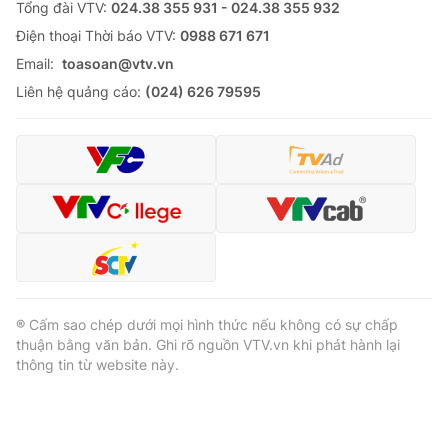
Cần quan tâm đến phòng tránh lây nhiễm
HIV trong nhóm đồng tính nam
VTV.vn - Tỷ lệ nhiễm đặc biệt tăng mạnh trong nhóm
đồng tính nam. Đây cũng là nhóm cần được quan tâm
nhất khi Việt Nam đạt mục tiêu kết thúc dịch bệnh...