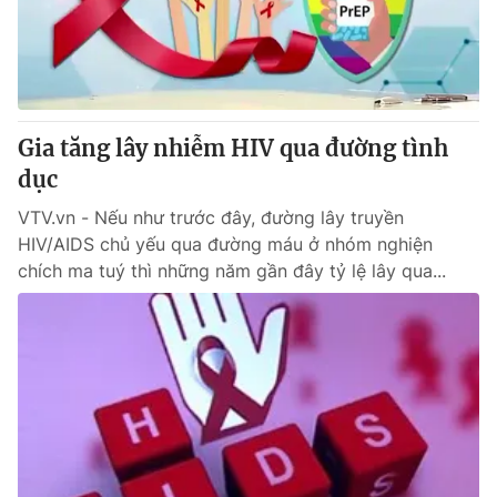
Giao lưu trực tuyến
Sản phẩm
Lịch phát sóng
Thị trường
Tư vấn
Gia tăng lây nhiễm HIV qua đường tình
Chuyên mục khác
dục
Emagazine
Podcast
VTV.vn - Nếu như trước đây, đường lây truyền
HIV/AIDS chủ yếu qua đường máu ở nhóm nghiện
Photo
Infographic
chích ma tuý thì những năm gần đây tỷ lệ lây qua...
Video
Shorts video
VTV Money
VTV Thể thao
VTV Sức khoẻ
Bất động sản