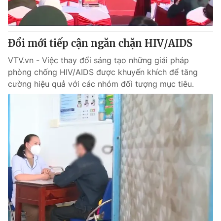
Giấy phép hoạt động báo in và báo điện tử số 483/GP-BTTTT
cấp ngày 29/12/2023
Tổng Biên tập:
Vũ Thanh Thủy
Đổi mới tiếp cận ngăn chặn HIV/AIDS
Phó Tổng Biên tập:
Nguyễn Thị Mỹ Hạnh, Phạm Quốc Thắng,
Nguyễn Trọng Ninh
VTV.vn - Việc thay đổi sáng tạo những giải pháp
Tổng đài VTV:
024.38 355 931 - 024.38 355 932
phòng chống HIV/AIDS được khuyến khích để tăng
Ðiện thoại Thời báo VTV:
024.66 897 897
cường hiệu quả với các nhóm đối tượng mục tiêu.
Email:
toasoan@vtv.vn
Liên hệ quảng cáo:
024-7300.7108