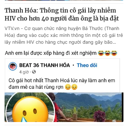
Thanh Hóa: Thông tin cô gái lây nhiễm
® Cấm sao chép dưới mọi hình thức nếu không có sự chấp
HIV cho hơn 40 người đàn ông là bịa đặt
thuận bằng văn bản. Ghi rõ nguồn VTV.vn khi phát hành lại
thông tin từ website này.
VTV.vn - Cơ quan chức năng huyện Bá Thước (Thanh
Hóa) đang vào cuộc xác minh thông tin một cô gái trẻ
lây nhiễm HIV cho hàng chục người đang gây bão...