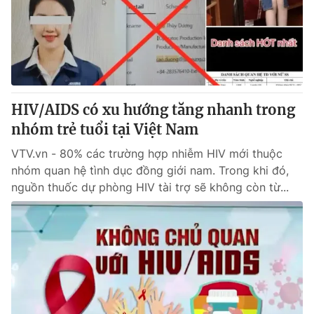
Tin tức
Kinh tế
Thế giới đó đây
Tài chính
Dữ liệu và đời sống
Câu chuyện quốc tế
Thị trường
HIV/AIDS có xu hướng tăng nhanh trong
Truyền hình
Góc doanh nghiệp
nhóm trẻ tuổi tại Việt Nam
Phim VTV
Giải trí
VTV.vn - 80% các trường hợp nhiễm HIV mới thuộc
Hậu trường
nhóm quan hệ tình dục đồng giới nam. Trong khi đó,
Điện ảnh
nguồn thuốc dự phòng HIV tài trợ sẽ không còn từ...
Đời sống
Nhân vật
Âm nhạc
Du lịch
Khán giả
Giáo dục
Sao
Làm đẹp
Giải sao mai
Tuyển sinh
Công nghệ
Chất lượng cuộc sống
Học trực tuyến
Hitech Công nghệ tương lai