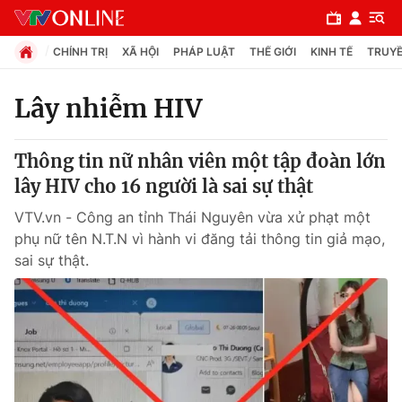
CHÍNH TRỊ
XÃ HỘI
PHÁP LUẬT
THẾ GIỚI
KINH TẾ
TRUYỀ
Lây nhiễm HIV
Chuyên mục
Thông tin nữ nhân viên một tập đoàn lớn
Chính trị
lây HIV cho 16 người là sai sự thật
VTV.vn - Công an tỉnh Thái Nguyên vừa xử phạt một
Xã hội
phụ nữ tên N.T.N vì hành vi đăng tải thông tin giả mạo,
sai sự thật.
Pháp luật
Y tế
Thế giới