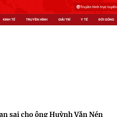
Truyền hình trực tuyến
KINH TẾ
TRUYỀN HÌNH
GIẢI TRÍ
Y TẾ
ĐỜI SỐNG
Pháp luật
Y tế
Truyền hình
Multimedia
Phim VTV
Video
Hậu trường
Shorts video
Nhân vật
Podcast
Khán giả
EMagazine
Giải sao mai
Photo
oan sai cho ông Huỳnh Văn Nén
Infographic