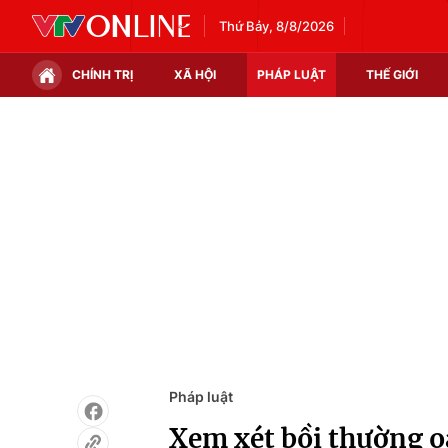
Thứ Bảy, 8/8/2026
CHÍNH TRỊ
XÃ HỘI
PHÁP LUẬT
THẾ GIỚI
Chính trị
Xã hội
Thế giới
Kinh tế
Tin tức
Tài chính
Thế giới đó đây
Thị trường
Câu chuyện quốc tế
Góc doanh nghiệp
Dữ liệu và đời sống
Pháp luật
Xem xét bồi thường 