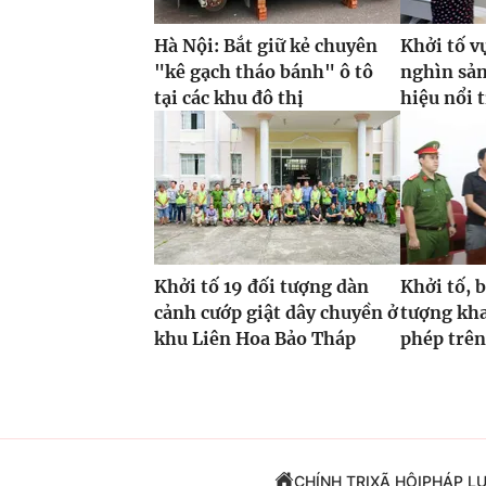
Hà Nội: Bắt giữ kẻ chuyên
Khởi tố v
"kê gạch tháo bánh" ô tô
nghìn sả
tại các khu đô thị
hiệu nổi 
Khởi tố 19 đối tượng dàn
Khởi tố, 
cảnh cướp giật dây chuyền ở
tượng kha
khu Liên Hoa Bảo Tháp
phép trên
CHÍNH TRỊ
XÃ HỘI
PHÁP L