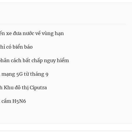
ến xe đưa nước về vùng hạn
ỉ có biển báo
 phân cách bất chấp nguy hiểm
i mạng 5G từ tháng 9
h Khu đô thị Ciputra
ia cầm H5N6