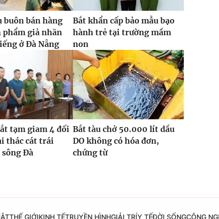
ụ buôn bán hàng
Bắt khẩn cấp bảo mẫu bạo
n phẩm giả nhãn
hành trẻ tại trường mầm
tiếng ở Đà Nẵng
non
bắt tạm giam 4 đối
Bắt tàu chở 50.000 lít dầu
i thác cát trái
DO không có hóa đơn,
 sông Đà
chứng từ
UẬT
THẾ GIỚI
KINH TẾ
TRUYỀN HÌNH
GIẢI TRÍ
Y TẾ
ĐỜI SỐNG
CÔNG NG