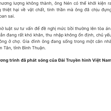
hương lượng không thành, ông Nén có thể khởi kiện r
thiệt hại về vật chất, tinh thần mà ông đã chịu đựn
oan sai.
ờ luật sư tư vấn để đề nghị mức bồi thường lên tòa án
ẫn đang rất khó khăn, thu nhập không ổn định, chủ yế
 ông ở chợ. Gia đình ông đang sống trong một căn nh
m Tân, tỉnh Bình Thuận.
ương trình đã phát sóng của Đài Truyền hình Việt Na