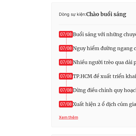
Chào buổi sáng
Dòng sự kiện:
Buổi sáng với những chuy
07/08
Nguy hiểm đường ngang ch
07/08
Nhiều người trèo qua dải
07/08
TP.HCM đề xuất triển kha
07/08
Dừng điều chỉnh quy hoạc
07/08
Xuất hiện 2 ổ dịch cúm g
07/08
Xem thêm