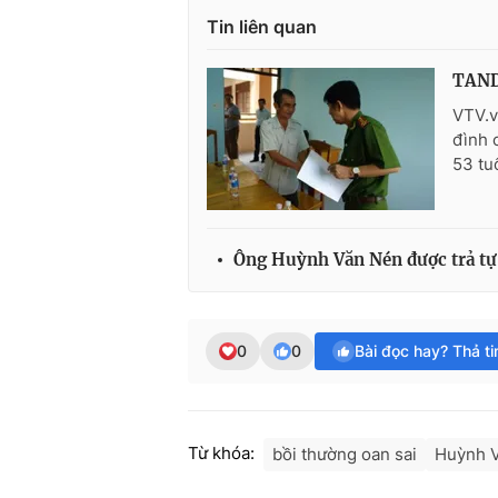
Tin liên quan
TAND 
VTV.v
đình 
53 tu
Ông Huỳnh Văn Nén được trả tự
0
0
Bài đọc hay? Thả t
Từ khóa:
bồi thường oan sai
Huỳnh 