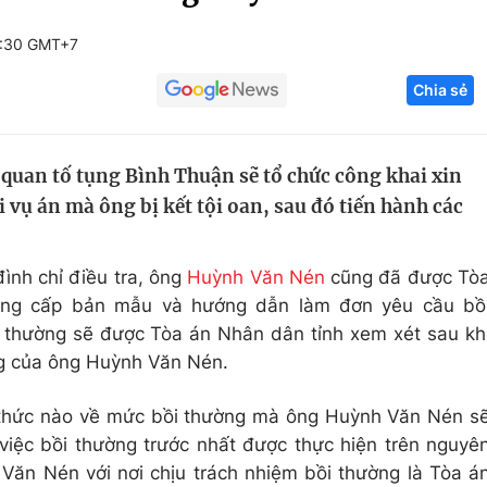
Góc ảnh
7:30 GMT+7
Chia sẻ
Giáo dục
Công nghệ
Tuyển sinh
Hitech Công ng
 quan tố tụng Bình Thuận sẽ tổ chức công khai xin
Học trực tuyến
Sản phẩm
vụ án mà ông bị kết tội oan, sau đó tiến hành các
g
Thị trường
Tư vấn
ình chỉ điều tra, ông
Huỳnh Văn Nén
cũng đã được Tò
ng cấp bản mẫu và hướng dẫn làm đơn yêu cầu bồ
ồi thường sẽ được Tòa án Nhân dân tỉnh xem xét sau kh
ng của ông Huỳnh Văn Nén.
h thức nào về mức bồi thường mà ông Huỳnh Văn Nén s
việc bồi thường trước nhất được thực hiện trên nguyê
Văn Nén với nơi chịu trách nhiệm bồi thường là Tòa á