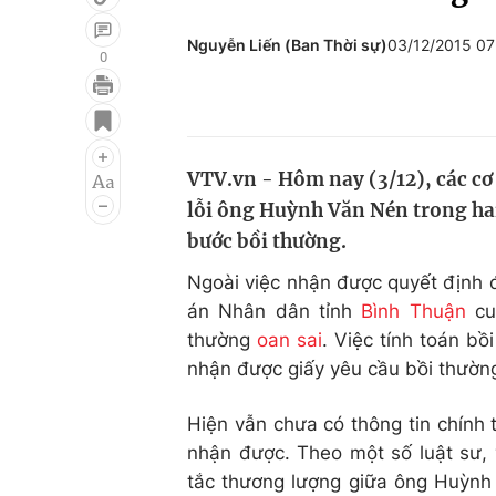
Nguyễn Liến (Ban Thời sự)
03/12/2015 0
0
Giải trí
Đời sống
Điện ảnh
Du lịch
VTV.vn - Hôm nay (3/12), các cơ
Âm nhạc
Làm đẹp
lỗi ông Huỳnh Văn Nén trong hai 
Sao
Chất lượng cuộc sốn
bước bồi thường.
Ngoài việc nhận được quyết định đ
án Nhân dân tỉnh
Bình Thuận
cu
thường
oan sai
. Việc tính toán b
nhận được giấy yêu cầu bồi thườ
Hiện vẫn chưa có thông tin chín
nhận được. Theo một số luật sư, 
tắc thương lượng giữa ông Huỳnh 