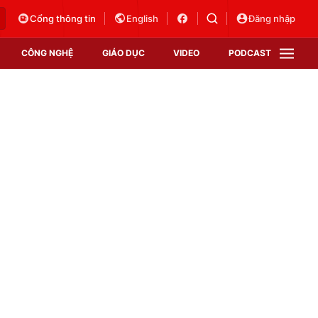
Cổng thông tin
English
Đăng nhập
CÔNG NGHỆ
GIÁO DỤC
VIDEO
PODCAST
VTV Money
VTV Thể thao
VTV Sức khoẻ
Bất động sản
Thị trường 24h
Tấm lòng Việt
Vươn mình bằng AI
VTV4
VTV8
VTV9
Lịch phát sóng
Giao lưu trực tuyến
Sự kiện