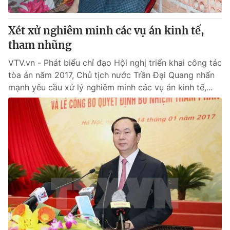
Giấy phép hoạt động báo in và báo điện tử số 483/GP-BTTTT
cấp ngày 29/12/2023
Xét xử nghiêm minh các vụ án kinh tế,
Tổng Biên tập:
Vũ Thanh Thủy
tham nhũng
Phó Tổng Biên tập:
Nguyễn Thị Mỹ Hạnh, Phạm Quốc Thắng,
Nguyễn Trọng Ninh
VTV.vn - Phát biểu chỉ đạo Hội nghị triển khai công tác
Tổng đài VTV:
024.38 355 931 - 024.38 355 932
tòa án năm 2017, Chủ tịch nước Trần Đại Quang nhấn
Ðiện thoại Thời báo VTV:
024.66 897 897
mạnh yêu cầu xử lý nghiêm minh các vụ án kinh tế,...
Email:
toasoan@vtv.vn
Liên hệ quảng cáo:
024-7300.7108