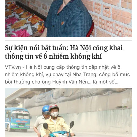
Tin tức
Kinh tế
Thế giới đó đây
Tài chính
Dữ liệu và đời sống
Câu chuyện quốc tế
Thị trường
Sự kiện nổi bật tuần: Hà Nội công khai
Truyền hình
Góc doanh nghiệp
thông tin về ô nhiễm không khí
Phim VTV
Giải trí
VTV.vn - Hà Nội cung cấp thông tin cập nhật về ô
Hậu trường
nhiễm không khí, vụ cháy tại Nha Trang, công bố mức
Điện ảnh
bồi thường cho ông Huỳnh Văn Nén... là một số...
Đời sống
Nhân vật
Âm nhạc
Du lịch
Khán giả
Giáo dục
Sao
Làm đẹp
Giải sao mai
Tuyển sinh
Công nghệ
Chất lượng cuộc sống
Học trực tuyến
Hitech Công nghệ tương lai