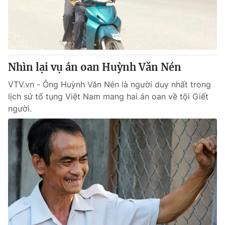
Giao lưu trực tuyến
Sản phẩm
Lịch phát sóng
Thị trường
Tư vấn
Nhìn lại vụ án oan Huỳnh Văn Nén
Chuyên mục khác
Emagazine
VTV.vn - Ông Huỳnh Văn Nén là người duy nhất trong
Podcast
lịch sử tố tụng Việt Nam mang hai án oan về tội Giết
người.
Photo
Infographic
Video
Shorts video
VTV Money
VTV Thể thao
VTV Sức khoẻ
Bất động sản