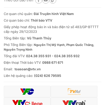
Theo dõi báo trên
Cơ quan chủ quản:
Đài Truyền hình Việt Nam
Cơ quan báo chí:
Thời báo VTV
Giấy phép hoạt động báo in và báo điện tử số 483/GP-BTTTT
cấp ngày 29/12/2023
Tổng Biên tập:
Vũ Thanh Thủy
Phó Tổng Biên tập:
Nguyễn Thị Mỹ Hạnh, Phạm Quốc Thắng,
Nguyễn Trọng Ninh
Tổng đài VTV:
024.38 355 931 - 024.38 355 932
Ðiện thoại Thời báo VTV:
0988 671 671
Email:
toasoan@vtv.vn
Liên hệ quảng cáo:
(024) 626 79595