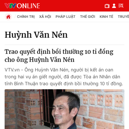
CHÍNH TRỊ
XÃ HỘI
PHÁP LUẬT
THẾ GIỚI
KINH TẾ
TRUYỀ
Huỳnh Văn Nén
Chuyên mục
Trao quyết định bồi thường 10 tỉ đồng
Chính trị
cho ông Huỳnh Văn Nén
VTV.vn - Ông Huỳnh Văn Nén, người bị kết án oan
Xã hội
trong hai vụ án giết người, đã được Tòa án Nhân dân
tỉnh Bình Thuận trao quyết định bồi thường 10 tỉ đồng.
Pháp luật
Y tế
Thế giới