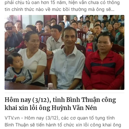
phải chịu tù oan hơn 15 năm, hiện vẫn chưa có thông
tin chính thức nào về mức bồi thường mà ông sẽ...
Hôm nay (3/12), tỉnh Bình Thuận công
khai xin lỗi ông Huỳnh Văn Nén
VTV.vn - Hôm nay (3/12), các cơ quan tố tụng tỉnh
Bình Thuận sẽ tiến hành tổ chức xin lỗi công khai ông