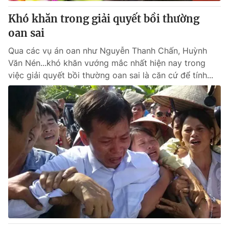
Khó khăn trong giải quyết bồi thường
® Cấm sao chép dưới mọi hình thức nếu không có sự chấp
oan sai
thuận bằng văn bản. Ghi rõ nguồn VTV.vn khi phát hành lại
thông tin từ website này.
Qua các vụ án oan như Nguyễn Thanh Chấn, Huỳnh
Văn Nén...khó khăn vướng mắc nhất hiện nay trong
việc giải quyết bồi thường oan sai là căn cứ để tính...