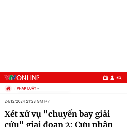
PHÁP LUẬT
Chính trị
24/12/2024 21:28 GMT+7
Xã hội
Xét xử vụ "chuyến bay giải
Pháp luật
Chuyên mục
Kinh tế
cứu" giai đoạn 2: Cựu nhân
Thể thao