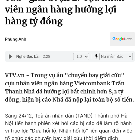
Chính trị
viên ngân hàng hưởng lợi
Truyền hình
Văn hóa - Giải trí
hàng tỷ đồng
Xã hội
Y tế
Đời sống
Pháp luật
Phùng Anh
Công nghệ
Giáo dục
Y tế
Nghe đọc bài
2:28
Thế giới
VTV.vn - Trong vụ án "chuyến bay giải cứu"
cựu nhân viên ngân hàng Vietcombank Trần
Tin tức
Thanh Nhã đã hưởng lợi bất chính hơn 8,2 tỷ
Kinh tế
đồng, hiện bị cáo Nhã đã nộp lại toàn bộ số tiền.
Thế giới đó đây
Tài chính
Dữ liệu và đời sống
Câu chuyện quốc tế
Sáng 24/12, Toà án nhân dân (TAND) Thành phố Hà
Thị trường
Nội tiến hành phiên xét hỏi các bị cáo để làm rõ hành
Truyền hình
Góc doanh nghiệp
vi trục lợi: "Đưa hối lộ, Nhận hối lộ" liên quan đến việc
tổ chức các chuyến bay giải cứu thời điểm dịch