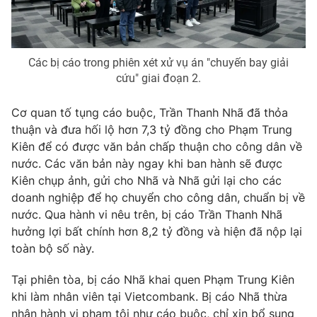
Các bị cáo trong phiên xét xử vụ án "chuyến bay giải
THỜI BÁO VTV
cứu" giai đoạn 2.
Cơ quan tố tụng cáo buộc, Trần Thanh Nhã đã thỏa
thuận và đưa hối lộ hơn 7,3 tỷ đồng cho Phạm Trung
Theo dõi báo trên
Kiên để có được văn bản chấp thuận cho công dân về
nước. Các văn bản này ngay khi ban hành sẽ được
Cơ quan chủ quản:
Đài Truyền hình Việt Nam
Kiên chụp ảnh, gửi cho Nhã và Nhã gửi lại cho các
doanh nghiệp để họ chuyển cho công dân, chuẩn bị về
Cơ quan báo chí:
Thời báo VTV
nước. Qua hành vi nêu trên, bị cáo Trần Thanh Nhã
Giấy phép hoạt động báo in và báo điện tử số 483/GP-BTTTT
hưởng lợi bất chính hơn 8,2 tỷ đồng và hiện đã nộp lại
cấp ngày 29/12/2023
toàn bộ số này.
Tổng Biên tập:
Vũ Thanh Thủy
Phó Tổng Biên tập:
Nguyễn Thị Mỹ Hạnh, Phạm Quốc Thắng,
Tại phiên tòa, bị cáo Nhã khai quen Phạm Trung Kiên
Nguyễn Trọng Ninh
khi làm nhân viên tại Vietcombank. Bị cáo Nhã thừa
Tổng đài VTV:
024.38 355 931 - 024.38 355 932
nhận hành vi phạm tội như cáo buộc, chỉ xin bổ sung