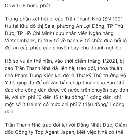
Phim VTV
Covid-19 bùng phát.
Giải trí
Hậu trường
Trong phần xét hỏi bị cáo Trần Thanh Nhã (SN 1991,
Điện ảnh
Đời sống
Nhân vật
trú tại Khu đô thị Sala, phường An Lợi Đông, TP Thủ
Âm nhạc
Đức, TP Hồ Chí Minh) cựu nhân viên Ngân hàng
Du lịch
Khán giả
Vietcombank, bị truy tố về hành vi tổ chức đưa hối lộ
Giáo dục
Sao
để xin cấp phép các chuyến bay cho doanh nghiệp.
Làm đẹp
Giải sao mai
Tuyển sinh
Công nghệ
Chất lượng cuộc sống
Hồ sơ vụ án thể hiện, vào thời điểm tháng 1/2021, bị
Học trực tuyến
cáo Trần Thanh Nhã đã liên hệ, trao đổi, thỏa thuận
Hitech Công nghệ tương lai
nhờ Phạm Trung Kiên khi đó là Thư ký Thứ trưởng Bộ
Giao lưu trực tuyến
Y tế, giúp đỡ để có văn bản chấp thuận của Ban Chỉ
Sản phẩm
đạo cho công dân được về nước trên chuyến bay đơn
Lịch phát sóng
Thị trường
lẻ, với chi phí 10 đến 15 triệu đồng/ 1 công dân, chỉ
một số ít trẻ em có mức chi phí 7 triệu đồng/ 1 công
Tư vấn
dân.
Chuyên mục khác
Trần Thanh Nhã trao đổi lại với Đặng Nhật Đức, Giám
Emagazine
Podcast
đốc Công ty Top Agent Japan, biết việc Nhã có thể