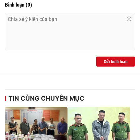
Bình luận
(
0
)
Gửi bình luận
TIN CÙNG CHUYÊN MỤC