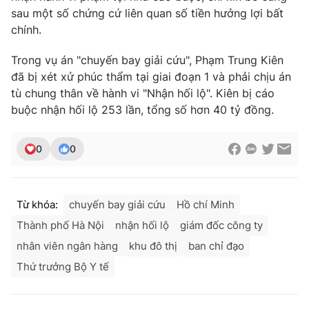
Ðiện thoại Thời báo VTV:
024.66 897 897
sau một số chứng cứ liên quan số tiền hưởng lợi bất
Email:
toasoan@vtv.vn
chính.
Liên hệ quảng cáo:
024-7300.7108
Trong vụ án "chuyến bay giải cứu", Phạm Trung Kiên
đã bị xét xử phúc thẩm tại giai đoạn 1 và phải chịu án
tù chung thân về hành vi "Nhận hối lộ". Kiên bị cáo
buộc nhận hối lộ 253 lần, tổng số hơn 40 tỷ đồng.
0
0
Từ khóa:
chuyến bay giải cứu
Hồ chí Minh
Thành phố Hà Nội
nhận hối lộ
giám đốc công ty
® Cấm sao chép dưới mọi hình thức nếu không có sự chấp
nhân viên ngân hàng
khu đô thị
ban chỉ đạo
thuận bằng văn bản. Ghi rõ nguồn VTV.vn khi phát hành lại
Thứ trưởng Bộ Y tế
thông tin từ website này.