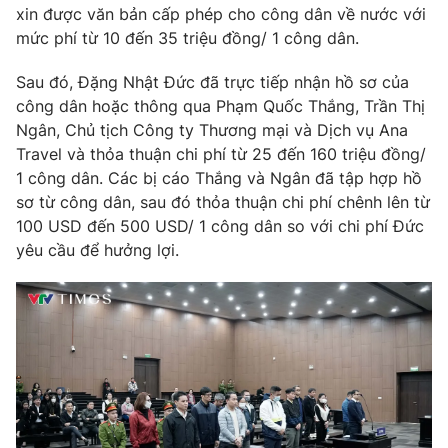
xin được văn bản cấp phép cho công dân về nước với
Photo
Infographic
mức phí từ 10 đến 35 triệu đồng/ 1 công dân.
Sau đó, Đặng Nhật Đức đã trực tiếp nhận hồ sơ của
Video
Shorts video
công dân hoặc thông qua Phạm Quốc Thắng, Trần Thị
Ngân, Chủ tịch Công ty Thương mại và Dịch vụ Ana
VTV Money
VTV Thể thao
Travel và thỏa thuận chi phí từ 25 đến 160 triệu đồng/
1 công dân. Các bị cáo Thắng và Ngân đã tập hợp hồ
sơ từ công dân, sau đó thỏa thuận chi phí chênh lên từ
VTV Sức khoẻ
Bất động sản
100 USD đến 500 USD/ 1 công dân so với chi phí Đức
yêu cầu để hưởng lợi.
Thị trường 24h
Tấm lòng Việt
VTV4
Vươn mình bằng AI
VTV9
VTV8
Liên hệ tòa soạn
English