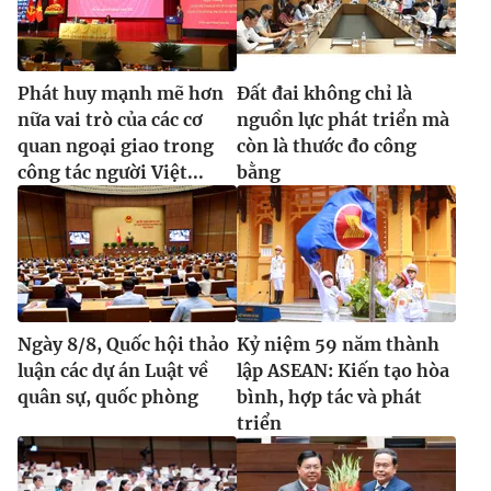
Phát huy mạnh mẽ hơn
Đất đai không chỉ là
nữa vai trò của các cơ
nguồn lực phát triển mà
quan ngoại giao trong
còn là thước đo công
công tác người Việt...
bằng
Ngày 8/8, Quốc hội thảo
Kỷ niệm 59 năm thành
luận các dự án Luật về
lập ASEAN: Kiến tạo hòa
quân sự, quốc phòng
bình, hợp tác và phát
triển