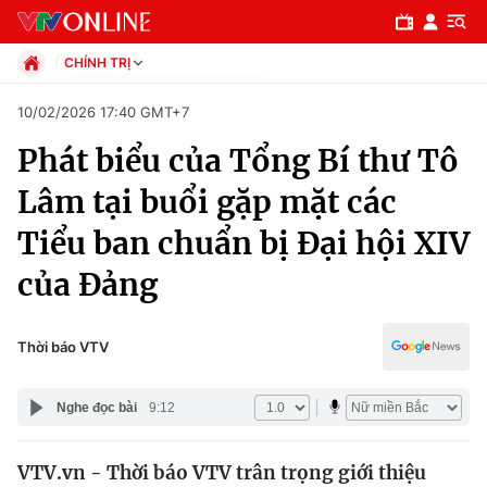
CHÍNH TRỊ
Chính trị
10/02/2026 17:40 GMT+7
Xã hội
Phát biểu của Tổng Bí thư Tô
Pháp luật
Chuyên mục
Kinh tế
Lâm tại buổi gặp mặt các
Thể thao
Chính trị
Tiểu ban chuẩn bị Đại hội XIV
Truyền hình
Văn hóa - Giải trí
của Đảng
Xã hội
Y tế
Đời sống
Pháp luật
Thời báo VTV
Công nghệ
Giáo dục
Y tế
Nghe đọc bài
9:12
Thế giới
VTV.vn - Thời báo VTV trân trọng giới thiệu