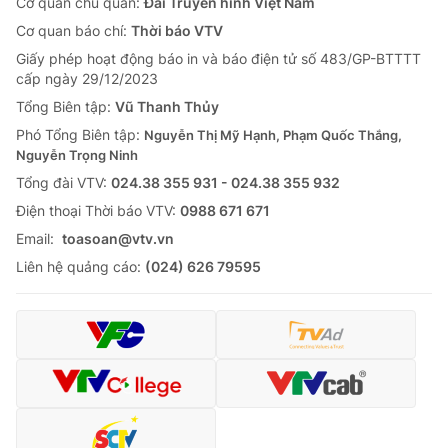
Cơ quan chủ quản:
Đài Truyền hình Việt Nam
Cơ quan báo chí:
Thời báo VTV
Giấy phép hoạt động báo in và báo điện tử số 483/GP-BTTTT
cấp ngày 29/12/2023
Tổng Biên tập:
Vũ Thanh Thủy
Phó Tổng Biên tập:
Nguyễn Thị Mỹ Hạnh, Phạm Quốc Thắng,
Nguyễn Trọng Ninh
Tổng đài VTV:
024.38 355 931 - 024.38 355 932
Ðiện thoại Thời báo VTV:
0988 671 671
Email:
toasoan@vtv.vn
Liên hệ quảng cáo:
(024) 626 79595