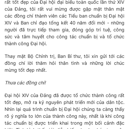
rất tốt đẹp của Đại hội đại biểu toàn quốc lần thứ XIV
Thị trường 24h
Tấm lòng Việt
của Đảng, tôi rất vui mừng được gặp mặt thân mật
các đồng chí thành viên các Tiểu ban chuẩn bị Đại hội
VTV4
Vươn mình bằng AI
XIV và Ban chỉ đạo tổng kết 40 năm đổi mới - những
người đã trực tiếp tham gia, đóng góp trí tuệ, công
VTV9
VTV8
sức và tâm huyết cho công tác chuẩn bị và tổ chức
thành công Đại hội.
Liên hệ tòa soạn
English
Thay mặt Bộ Chính trị, Ban Bí thư, tôi xin gửi tới các
đồng chí lời thăm hỏi thân tình và những lời chúc
mừng tốt đẹp nhất.
Thưa các đồng chí!
THỜI BÁO VTV
Đại hội XIV của Đảng đã được tổ chức thành công rất
Theo dõi báo trên
tốt đẹp, mở ra kỷ nguyên phát triển mới của dân tộc.
Nhìn lại quá trình chuẩn bị Đại hội chúng ta càng thấy
rõ ý nghĩa to lớn của thành công này, nhất là khi công
Cơ quan chủ quản:
Đài Truyền hình Việt Nam
tác chuẩn bị được triển khai trong một bối cảnh đặc
Cơ quan báo chí:
Thời báo VTV