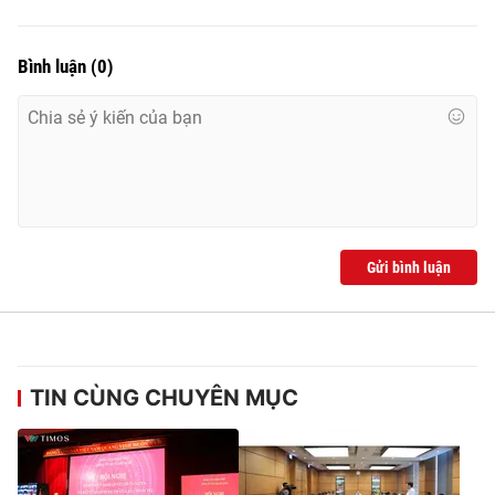
Bình luận
(
0
)
Gửi bình luận
TIN CÙNG CHUYÊN MỤC