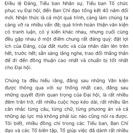
Điều lệ Đảng, Tiểu ban Nhân sự, Tiểu ban Tổ chức
phục vụ Đại hội, đến Ban Chỉ đạo tổng kết 40 năm đổi
mới. Nhận thức là cả một quá trình, càng làm chúng ta
càng vỡ ra nhiều vấn đề; quá trình hoàn thiện văn kiện
có tranh luận, có ý kiến khác nhau, nhưng cuối cùng
đều gặp nhau ở một điểm chung rất đáng quý: đặt lợi
ích của Đảng, của đất nước và của nhân dân lên trên
hết, trước hết; sẵn sàng lắng nghe, trao đổi thẳng thắn
để đi đến đồng thuận cao nhất và chuẩn bị tốt nhất
cho Đại hội.
Chúng ta đều hiểu rằng, đằng sau những Văn kiện
được thông qua với sự thống nhất cao, đằng sau
những quyết định quan trọng của Đại hội, là rất nhiều
đêm trăn trở, rất nhiều cuộc họp kéo dài, rất nhiều lần
cân nhắc từng câu, từng chữ, từng phương án và cả
những áp lực mà không phải lúc nào cũng nói ra được.
Tôi biết, nhiều đồng chí trong các Tiểu ban, Ban Chỉ
đạo và các Tổ biên tập, Tổ giúp việc đã dành rất nhiều