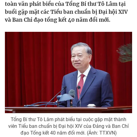
toàn văn phát biểu của Tổng Bí thư Tô Lâm tại
Tin tức
buổi gặp mặt các Tiểu ban chuẩn bị Đại hội XIV
Kinh tế
và Ban Chỉ đạo tổng kết 40 năm đổi mới.
Thế giới đó đây
Tài chính
Dữ liệu và đời sống
Câu chuyện quốc tế
Thị trường
Truyền hình
Góc doanh nghiệp
Phim VTV
Giải trí
Hậu trường
Điện ảnh
Đời sống
Nhân vật
Âm nhạc
Du lịch
Khán giả
Giáo dục
Sao
Làm đẹp
Giải sao mai
Tuyển sinh
Công nghệ
Tổng Bí thư Tô Lâm phát biểu tại cuộc gặp mặt thành
Chất lượng cuộc sống
viên Tiểu ban chuẩn bị Đại hội XIV của Đảng và Ban Chỉ
Học trực tuyến
Hitech Công nghệ tương lai
đạo Tổng kết 40 năm đổi mới. (Ảnh: TTXVN)