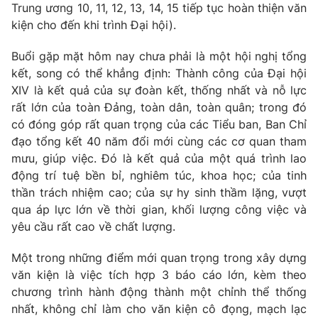
Trung ương 10, 11, 12, 13, 14, 15 tiếp tục hoàn thiện văn
kiện cho đến khi trình Đại hội).
® Cấm sao chép dưới mọi hình thức nếu không có sự chấp
Buổi gặp mặt hôm nay chưa phải là một hội nghị tổng
thuận bằng văn bản. Ghi rõ nguồn VTV.vn khi phát hành lại
thông tin từ website này.
kết, song có thể khẳng định: Thành công của Đại hội
XIV là kết quả của sự đoàn kết, thống nhất và nỗ lực
rất lớn của toàn Đảng, toàn dân, toàn quân; trong đó
có đóng góp rất quan trọng của các Tiểu ban, Ban Chỉ
đạo tổng kết 40 năm đổi mới cùng các cơ quan tham
mưu, giúp việc. Đó là kết quả của một quá trình lao
động trí tuệ bền bỉ, nghiêm túc, khoa học; của tinh
thần trách nhiệm cao; của sự hy sinh thầm lặng, vượt
qua áp lực lớn về thời gian, khối lượng công việc và
yêu cầu rất cao về chất lượng.
Một trong những điểm mới quan trọng trong xây dựng
văn kiện là việc tích hợp 3 báo cáo lớn, kèm theo
chương trình hành động thành một chỉnh thể thống
nhất, không chỉ làm cho văn kiện cô đọng, mạch lạc