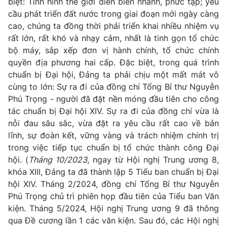
biệt: Tình hình thế giới diễn biến nhanh, phức tạp; yêu
Giấy phép hoạt động báo in và báo điện tử số 483/GP-BTTTT
cầu phát triển đất nước trong giai đoạn mới ngày càng
cấp ngày 29/12/2023
cao, chúng ta đồng thời phải triển khai nhiều nhiệm vụ
Tổng Biên tập:
Vũ Thanh Thủy
rất lớn, rất khó và nhạy cảm, nhất là tinh gọn tổ chức
Phó Tổng Biên tập:
Nguyễn Thị Mỹ Hạnh, Phạm Quốc Thắng,
bộ máy, sắp xếp đơn vị hành chính, tổ chức chính
Nguyễn Trọng Ninh
quyền địa phương hai cấp. Đặc biệt, trong quá trình
Tổng đài VTV:
024.38 355 931 - 024.38 355 932
chuẩn bị Đại hội, Đảng ta phải chịu một mất mát vô
Ðiện thoại Thời báo VTV:
024.66 897 897
cùng to lớn: Sự ra đi của đồng chí Tổng Bí thư Nguyễn
Phú Trọng - người đã đặt nền móng đầu tiên cho công
Email:
toasoan@vtv.vn
tác chuẩn bị Đại hội XIV. Sự ra đi của đồng chí vừa là
Liên hệ quảng cáo:
024-7300.7108
nỗi đau sâu sắc, vừa đặt ra yêu cầu rất cao về bản
lĩnh, sự đoàn kết, vững vàng và trách nhiệm chính trị
trong việc tiếp tục chuẩn bị tổ chức thành công Đại
hội. (
Tháng 10/2023
, ngay từ Hội nghị Trung ương 8,
khóa XIII, Đảng ta đã thành lập 5 Tiểu ban chuẩn bị Đại
hội XIV. Tháng 2/2024, đồng chí Tổng Bí thư Nguyễn
Phú Trọng chủ trì phiên họp đầu tiên của Tiểu ban Văn
kiện. Tháng 5/2024, Hội nghị Trung ương 9 đã thông
qua Đề cương lần 1 các văn kiện. Sau đó, các Hội nghị