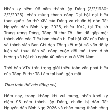
Giao lưu trực tuyến
Sản phẩm
Nhân kỷ niệm 96 năm thành lập Đảng (3/2/1930-
Lịch phát sóng
3/2/2026), chào mừng thành công Đại hội đại biểu
Thị trường
toàn quốc lần thứ XIV của Đảng và chuẩn bị đón Tết
Tư vấn
Nguyên đán Bính Ngọ 2026, chiều 10/2, tại Trụ sở
Trung ương Đảng, Tổng Bí thư Tô Lâm đã gặp mặt
Chuyên mục khác
thành viên các Tiểu ban chuẩn bị Đại hội XIV của Đảng
Emagazine
Podcast
và thành viên Ban Chỉ đạo Tổng kết một số vấn đề lý
luận và thực tiễn về công cuộc đổi mới theo định
Photo
Infographic
hướng xã hội chủ nghĩa 40 năm qua ở Việt Nam.
Thời báo VTV trân trọng giới thiệu toàn văn phát biểu
Video
Shorts video
của Tổng Bí thư Tô Lâm tại buổi gặp mặt:
Thưa toàn thể các đồng chí,
VTV Money
VTV Thể thao
Hôm nay, trong không khí vui mừng, phấn khởi kỷ
VTV Sức khoẻ
Bất động sản
niệm 96 năm thành lập Đảng, chuẩn bị đón Tết
Nguyên đán Bính Ngọ 2026 và chào mừng thành công