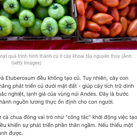
ạt quá trình hình thành củ ở cây khoai tây nguyên thủy (Ảnh:
Getty Images)
và Etuberosum đều không tạo củ. Tuy nhiên, cây con
 năng phát triển củ dưới mặt đất - giúp cây tích trữ dinh
hắc nghiệt, lạnh giá của vùng núi Andes. Đây là bước
 thành nguồn lương thực ổn định cho con người.
cà chua đóng vai trò như "công tắc" khởi động việc tạ
iều khiển sự phát triển phần thân ngầm. Nếu thiếu một
hành được.