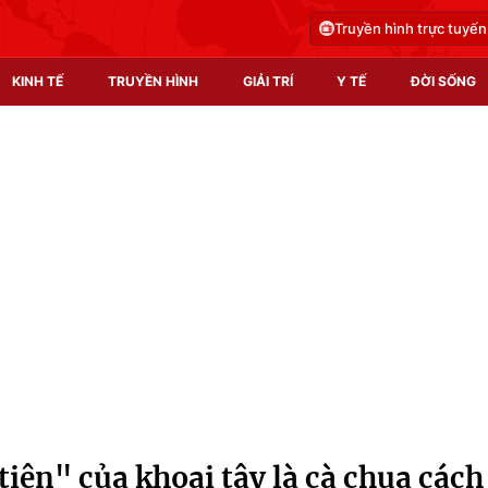
Truyền hình trực tuyến
KINH TẾ
TRUYỀN HÌNH
GIẢI TRÍ
Y TẾ
ĐỜI SỐNG
Pháp luật
Y tế
Truyền hình
Multimedia
Phim VTV
Video
Hậu trường
Shorts video
Nhân vật
Podcast
Khán giả
EMagazine
Giải sao mai
Photo
 tiên" của khoai tây là cà chua cách
Infographic