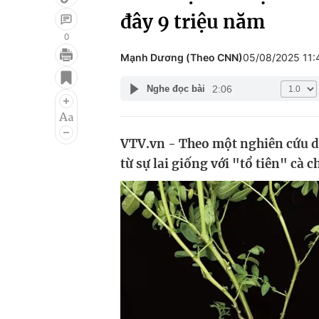
đây 9 triệu năm
0
Mạnh Dương (Theo CNN)
05/08/2025 11
Giải trí
Đời sống
2:06
Nghe đọc bài
Điện ảnh
Du lịch
Âm nhạc
Làm đẹp
VTV.vn - Theo một nghiên cứu di
Sao
Chất lượng cuộc sốn
từ sự lai giống với "tổ tiên" cà 