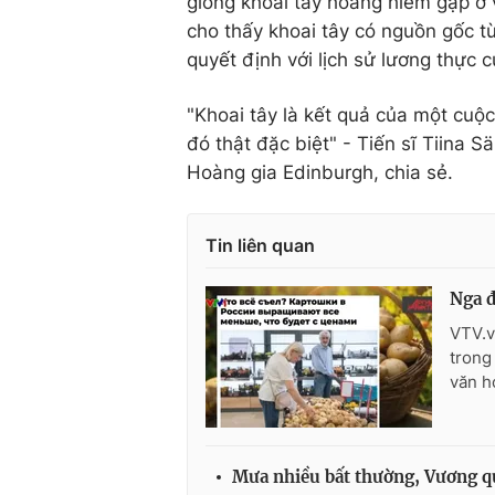
giống khoai tây hoang hiếm gặp ở 
cho thấy khoai tây có nguồn gốc t
quyết định với lịch sử lương thực 
"Khoai tây là kết quả của một cuộc
đó thật đặc biệt" - Tiến sĩ Tiina 
Hoàng gia Edinburgh, chia sẻ.
Tin liên quan
Nga đ
VTV.v
trong
văn h
Mưa nhiều bất thường, Vương q