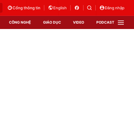
Cổng thông tin
English
Đăng nhập
CÔNG NGHỆ
GIÁO DỤC
VIDEO
PODCAST
VTV Money
VTV Thể thao
VTV Sức khoẻ
Bất động sản
Thị trường 24h
Tấm lòng Việt
Vươn mình bằng AI
VTV4
VTV8
VTV9
Lịch phát sóng
Giao lưu trực tuyến
Sự kiện