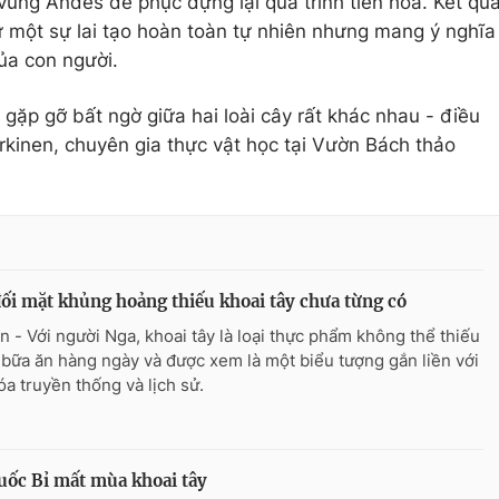
vùng Andes để phục dựng lại quá trình tiến hóa. Kết qu
ừ một sự lai tạo hoàn toàn tự nhiên nhưng mang ý nghĩa
của con người.
 gặp gỡ bất ngờ giữa hai loài cây rất khác nhau - điều
Särkinen, chuyên gia thực vật học tại Vườn Bách thảo
ối mặt khủng hoảng thiếu khoai tây chưa từng có
n - Với người Nga, khoai tây là loại thực phẩm không thể thiếu
 bữa ăn hàng ngày và được xem là một biểu tượng gắn liền với
óa truyền thống và lịch sử.
uốc Bỉ mất mùa khoai tây