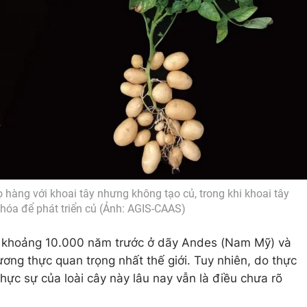
họ hàng với khoai tây nhưng không tạo củ, trong khi khoai tây
n hóa để phát triển củ (Ảnh: AGIS-CAAS)
 khoảng 10.000 năm trước ở dãy Andes (Nam Mỹ) và
ơng thực quan trọng nhất thế giới. Tuy nhiên, do thực
thực sự của loài cây này lâu nay vẫn là điều chưa rõ