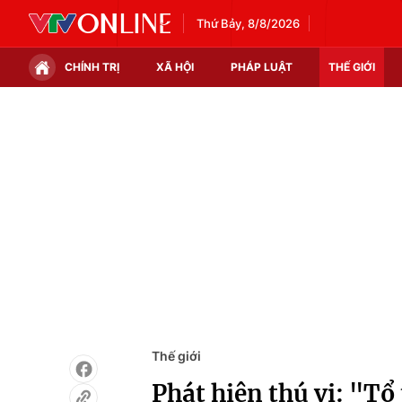
Thứ Bảy, 8/8/2026
CHÍNH TRỊ
XÃ HỘI
PHÁP LUẬT
THẾ GIỚI
Chính trị
Xã hội
Thế giới
Kinh tế
Tin tức
Tài chính
Thế giới đó đây
Thị trường
Câu chuyện quốc tế
Góc doanh nghiệp
Dữ liệu và đời sống
Thế giới
Phát hiện thú vị: "Tổ