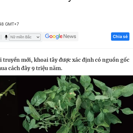
Góc ảnh
:48 GMT+7
Giáo dục
Công nghệ
Chia sẻ
Tuyển sinh
Hitech Công ng
Học trực tuyến
Sản phẩm
 truyền mới, khoai tây được xác định có nguồn gốc
g
Thị trường
chua cách đây 9 triệu năm.
Tư vấn