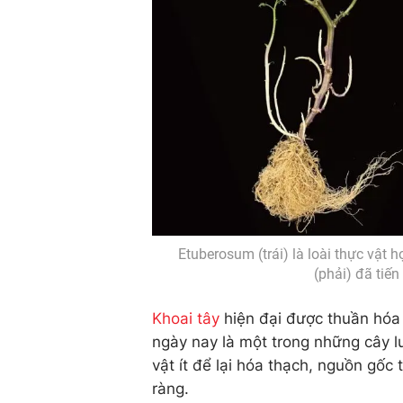
Etuberosum (trái) là loài thực vật 
(phải) đã tiế
Khoai tây
hiện đại được thuần hóa
ngày nay là một trong những cây lư
vật ít để lại hóa thạch, nguồn gốc 
ràng.