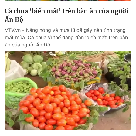
Cà chua ‘biến mất’ trên bàn ăn của người
® Cấm sao chép dưới mọi hình thức nếu không có sự chấp
Ấn Độ
thuận bằng văn bản. Ghi rõ nguồn VTV.vn khi phát hành lại
thông tin từ website này.
VTV.vn - Nắng nóng và mưa lũ đã gây nên tình trạng
mất mùa. Cà chua vì thế đang dần ‘biến mất’ trên bàn
ăn của người Ấn Độ.