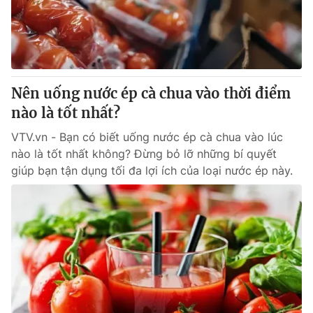
Giao lưu trực tuyến
Sản phẩm
Lịch phát sóng
Thị trường
Tư vấn
Nên uống nước ép cà chua vào thời điểm
Chuyên mục khác
nào là tốt nhất?
Emagazine
Podcast
VTV.vn - Bạn có biết uống nước ép cà chua vào lúc
nào là tốt nhất không? Đừng bỏ lỡ những bí quyết
Photo
Infographic
giúp bạn tận dụng tối đa lợi ích của loại nước ép này.
Video
Shorts video
VTV Money
VTV Thể thao
VTV Sức khoẻ
Bất động sản