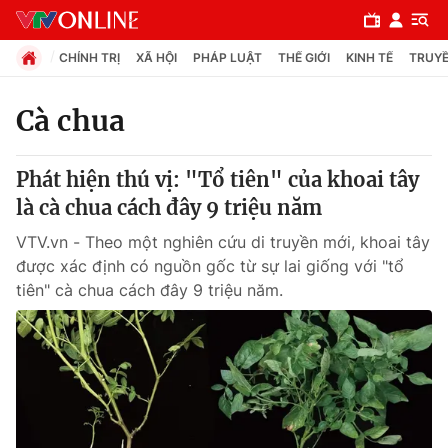
CHÍNH TRỊ
XÃ HỘI
PHÁP LUẬT
THẾ GIỚI
KINH TẾ
TRUYỀ
Cà chua
Chuyên mục
Phát hiện thú vị: "Tổ tiên" của khoai tây
Chính trị
là cà chua cách đây 9 triệu năm
VTV.vn - Theo một nghiên cứu di truyền mới, khoai tây
Xã hội
được xác định có nguồn gốc từ sự lai giống với "tổ
tiên" cà chua cách đây 9 triệu năm.
Pháp luật
Y tế
Thế giới