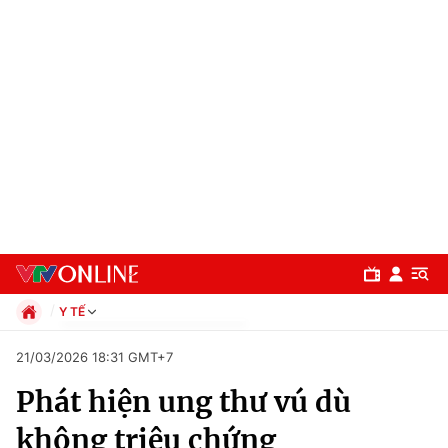
Y TẾ
Chính trị
21/03/2026 18:31 GMT+7
Xã hội
Phát hiện ung thư vú dù
Pháp luật
Chuyên mục
Kinh tế
không triệu chứng
Thể thao