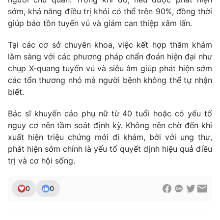
sớm, khả năng điều trị khỏi có thể trên 90%, đồng thời
Photo
Infographic
giúp bảo tồn tuyến vú và giảm can thiệp xâm lấn.
Video
Shorts video
Tại các cơ sở chuyên khoa, việc kết hợp thăm khám
lâm sàng với các phương pháp chẩn đoán hiện đại như
chụp X-quang tuyến vú và siêu âm giúp phát hiện sớm
VTV Money
VTV Thể thao
các tổn thương nhỏ mà người bệnh không thể tự nhận
biết.
VTV Sức khoẻ
Bất động sản
Bác sĩ khuyến cáo phụ nữ từ 40 tuổi hoặc có yếu tố
nguy cơ nên tầm soát định kỳ. Không nên chờ đến khi
Thị trường 24h
Tấm lòng Việt
xuất hiện triệu chứng mới đi khám, bởi với ung thư,
phát hiện sớm chính là yếu tố quyết định hiệu quả điều
VTV4
Vươn mình bằng AI
trị và cơ hội sống.
VTV9
VTV8
0
0
Liên hệ tòa soạn
English