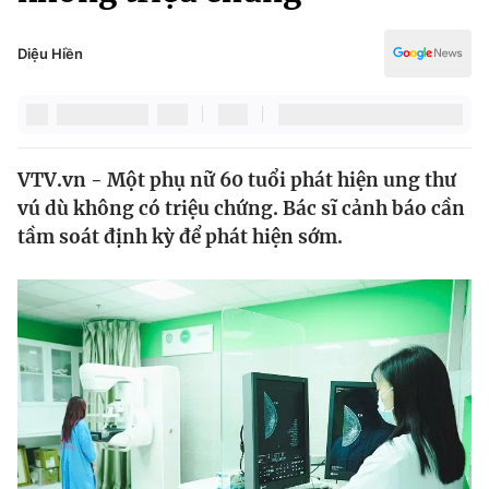
Chính trị
Truyền hình
Văn hóa - Giải trí
Diệu Hiền
Xã hội
Y tế
Đời sống
Pháp luật
Công nghệ
Giáo dục
VTV.vn - Một phụ nữ 60 tuổi phát hiện ung thư
Y tế
vú dù không có triệu chứng. Bác sĩ cảnh báo cần
tầm soát định kỳ để phát hiện sớm.
Thế giới
Tin tức
Kinh tế
Thế giới đó đây
Tài chính
Dữ liệu và đời sống
Câu chuyện quốc tế
Thị trường
Truyền hình
Góc doanh nghiệp