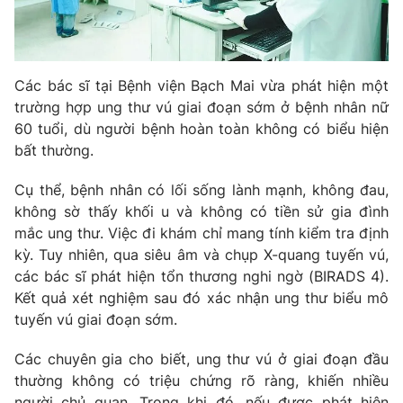
Phim VTV
Giải trí
Hậu trường
Điện ảnh
Đời sống
Nhân vật
Các bác sĩ tại Bệnh viện Bạch Mai vừa phát hiện một
Âm nhạc
trường hợp ung thư vú giai đoạn sớm ở bệnh nhân nữ
Du lịch
Khán giả
Giáo dục
60 tuổi, dù người bệnh hoàn toàn không có biểu hiện
Sao
Làm đẹp
Giải sao mai
bất thường.
Tuyển sinh
Công nghệ
Chất lượng cuộc sống
Cụ thể, bệnh nhân có lối sống lành mạnh, không đau,
Học trực tuyến
không sờ thấy khối u và không có tiền sử gia đình
Hitech Công nghệ tương lai
Giao lưu trực tuyến
mắc ung thư. Việc đi khám chỉ mang tính kiểm tra định
Sản phẩm
kỳ. Tuy nhiên, qua siêu âm và chụp X-quang tuyến vú,
các bác sĩ phát hiện tổn thương nghi ngờ (BIRADS 4).
Lịch phát sóng
Thị trường
Kết quả xét nghiệm sau đó xác nhận ung thư biểu mô
tuyến vú giai đoạn sớm.
Tư vấn
Chuyên mục khác
Các chuyên gia cho biết, ung thư vú ở giai đoạn đầu
Emagazine
Podcast
thường không có triệu chứng rõ ràng, khiến nhiều
người chủ quan. Trong khi đó, nếu được phát hiện