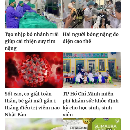
Ðiện thoại Thời báo VTV:
024.66 897 897
Email:
toasoan@vtv.vn
Liên hệ quảng cáo:
024-7300.7108
Tạo nhịp bó nhánh trái
Hai người bỏng nặng do
giúp cải thiện suy tim
điện cao thế
nặng
Sốt cao, co giật toàn
TP Hồ Chí Minh miễn
thân, bé gái mất gần 1
phí khám sức khỏe định
® Cấm sao chép dưới mọi hình thức nếu không có sự chấp
thuận bằng văn bản. Ghi rõ nguồn VTV.vn khi phát hành lại
tháng điều trị viêm não
kỳ cho học sinh, sinh
thông tin từ website này.
Nhật Bản
viên