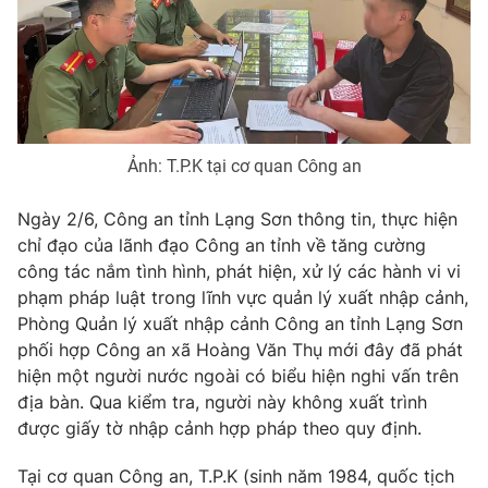
Phim VTV
Giải trí
Hậu trường
Điện ảnh
Đời sống
Nhân vật
Âm nhạc
Du lịch
Khán giả
Giáo dục
Sao
Ảnh: T.P.K tại cơ quan Công an
Làm đẹp
Giải sao mai
Tuyển sinh
Công nghệ
Ngày 2/6, Công an tỉnh Lạng Sơn thông tin, thực hiện
Chất lượng cuộc sống
Học trực tuyến
chỉ đạo của lãnh đạo Công an tỉnh về tăng cường
Hitech Công nghệ tương lai
công tác nắm tình hình, phát hiện, xử lý các hành vi vi
Giao lưu trực tuyến
phạm pháp luật trong lĩnh vực quản lý xuất nhập cảnh,
Sản phẩm
Phòng Quản lý xuất nhập cảnh Công an tỉnh Lạng Sơn
Lịch phát sóng
Thị trường
phối hợp Công an xã Hoàng Văn Thụ mới đây đã phát
hiện một người nước ngoài có biểu hiện nghi vấn trên
Tư vấn
địa bàn. Qua kiểm tra, người này không xuất trình
Chuyên mục khác
được giấy tờ nhập cảnh hợp pháp theo quy định.
Emagazine
Podcast
Tại cơ quan Công an, T.P.K (sinh năm 1984, quốc tịch