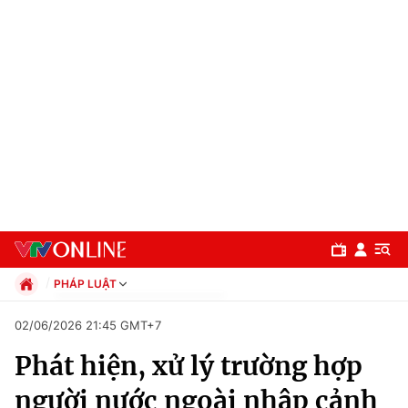
PHÁP LUẬT
Chính trị
02/06/2026 21:45 GMT+7
Xã hội
Phát hiện, xử lý trường hợp
Pháp luật
Chuyên mục
Kinh tế
người nước ngoài nhập cảnh
Thể thao