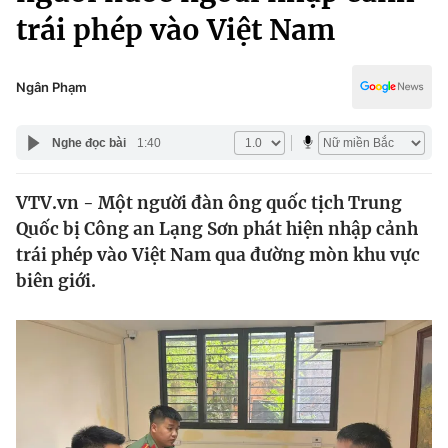
Chính trị
trái phép vào Việt Nam
Truyền hình
Văn hóa - Giải trí
Xã hội
Y tế
Ngân Phạm
Đời sống
Pháp luật
Công nghệ
Nghe đọc bài
1:40
Giáo dục
Y tế
VTV.vn - Một người đàn ông quốc tịch Trung
Quốc bị Công an Lạng Sơn phát hiện nhập cảnh
Thế giới
trái phép vào Việt Nam qua đường mòn khu vực
Tin tức
biên giới.
Kinh tế
Thế giới đó đây
Tài chính
Dữ liệu và đời sống
Câu chuyện quốc tế
Thị trường
Truyền hình
Góc doanh nghiệp