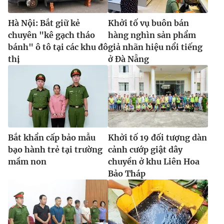
Hà Nội: Bắt giữ kẻ
Khởi tố vụ buôn bán
chuyên "kê gạch tháo
hàng nghìn sản phẩm
bánh" ô tô tại các khu đô
giả nhãn hiệu nổi tiếng
thị
ở Đà Nẵng
Bắt khẩn cấp bảo mẫu
Khởi tố 19 đối tượng dàn
bạo hành trẻ tại trường
cảnh cướp giật dây
mầm non
chuyền ở khu Liên Hoa
Bảo Tháp