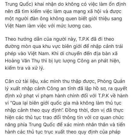
Trung Quốc) khai nhận do không có việc làm ổn định
Photo
Infographic
nên đã tìm kiếm việc làm qua mạng xã hội và được
một người đàn ông không quen biết giới thiệu sang
Việt Nam làm việc với mức lương cao.
Video
Shorts video
Theo hướng dẫn của người này, T.P.K đã đi theo
VTV Money
VTV Thể thao
đường mòn qua khu vực biên giới để nhập cảnh trái
phép vào Việt Nam. Khi di chuyển đến địa bàn xã
Hoàng Văn Thụ thì bị lực lượng Công an phát hiện,
VTV Sức khoẻ
Bất động sản
kiểm tra và xử lý.
Thị trường 24h
Tấm lòng Việt
Căn cứ tài liệu, xác minh thu thập được, Phòng Quản
lý xuất nhập cảnh Công an tỉnh đã lập hồ sơ, ra quyết
định xử phạt vi phạm hành chính đối với T.P.K về hành
VTV4
Vươn mình bằng AI
vi “Qua lại biên giới quốc gia mà không làm thủ tục
nhập cảnh theo quy định”. Đồng thời, đơn vị đã thực
VTV9
VTV8
hiện các thủ tục trao đổi thông tin với cơ quan chức
năng phía Trung Quốc để xác minh nhân thân và tiến
hành các thủ tục trục xuất theo quy định của pháp
Liên hệ tòa soạn
English