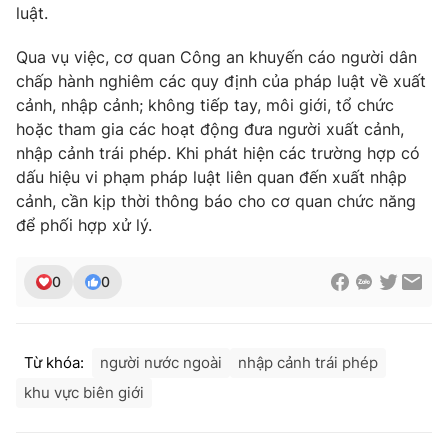
luật.
Qua vụ việc, cơ quan Công an khuyến cáo người dân
chấp hành nghiêm các quy định của pháp luật về xuất
THỜI BÁO VTV
cảnh, nhập cảnh; không tiếp tay, môi giới, tổ chức
hoặc tham gia các hoạt động đưa người xuất cảnh,
nhập cảnh trái phép. Khi phát hiện các trường hợp có
dấu hiệu vi phạm pháp luật liên quan đến xuất nhập
Theo dõi báo trên
cảnh, cần kịp thời thông báo cho cơ quan chức năng
để phối hợp xử lý.
Cơ quan chủ quản:
Đài Truyền hình Việt Nam
Cơ quan báo chí:
Thời báo VTV
0
0
Giấy phép hoạt động báo in và báo điện tử số 483/GP-BTTTT
cấp ngày 29/12/2023
Tổng Biên tập:
Vũ Thanh Thủy
Từ khóa:
người nước ngoài
nhập cảnh trái phép
Phó Tổng Biên tập:
Nguyễn Thị Mỹ Hạnh, Phạm Quốc Thắng,
khu vực biên giới
Nguyễn Trọng Ninh
Tổng đài VTV:
024.38 355 931 - 024.38 355 932