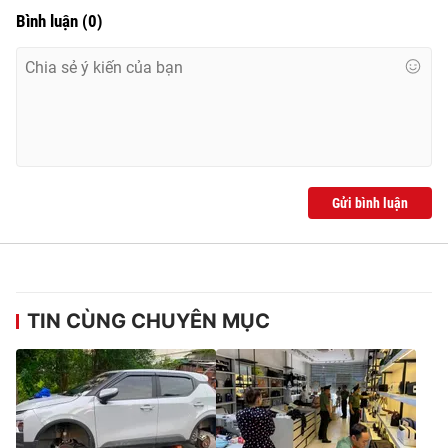
Ðiện thoại Thời báo VTV:
024.66 897 897
Bình luận
(
0
)
Email:
toasoan@vtv.vn
Liên hệ quảng cáo:
024-7300.7108
Gửi bình luận
TIN CÙNG CHUYÊN MỤC
® Cấm sao chép dưới mọi hình thức nếu không có sự chấp
thuận bằng văn bản. Ghi rõ nguồn VTV.vn khi phát hành lại
thông tin từ website này.