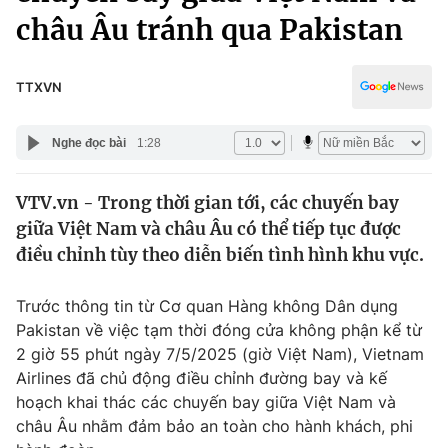
Chính trị
châu Âu tránh qua Pakistan
Truyền hình
Văn hóa - Giải trí
Xã hội
Y tế
TTXVN
Đời sống
Pháp luật
Công nghệ
Nghe đọc bài
1:28
Giáo dục
Y tế
VTV.vn - Trong thời gian tới, các chuyến bay
giữa Việt Nam và châu Âu có thể tiếp tục được
Thế giới
điều chỉnh tùy theo diễn biến tình hình khu vực.
Tin tức
Kinh tế
Trước thông tin từ Cơ quan Hàng không Dân dụng
Thế giới đó đây
Pakistan về việc tạm thời đóng cửa không phận kể từ
Tài chính
Dữ liệu và đời sống
2 giờ 55 phút ngày 7/5/2025 (giờ Việt Nam), Vietnam
Câu chuyện quốc tế
Thị trường
Airlines đã chủ động điều chỉnh đường bay và kế
hoạch khai thác các chuyến bay giữa Việt Nam và
Truyền hình
Góc doanh nghiệp
châu Âu nhằm đảm bảo an toàn cho hành khách, phi