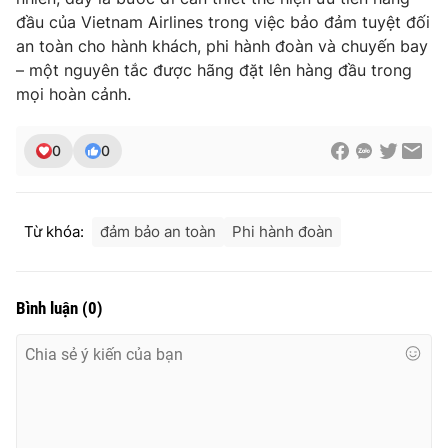
đầu của Vietnam Airlines trong việc bảo đảm tuyệt đối
Photo
Infographic
an toàn cho hành khách, phi hành đoàn và chuyến bay
– một nguyên tắc được hãng đặt lên hàng đầu trong
Video
Shorts video
mọi hoàn cảnh.
VTV Money
VTV Thể thao
0
0
VTV Sức khoẻ
Bất động sản
Từ khóa:
đảm bảo an toàn
Phi hành đoàn
Thị trường 24h
Tấm lòng Việt
Bình luận
(
0
)
VTV4
Vươn mình bằng AI
VTV9
VTV8
Liên hệ tòa soạn
English