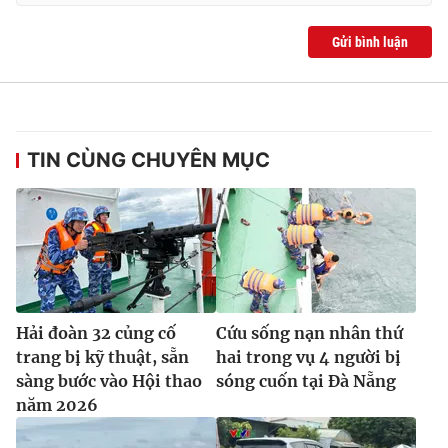
Gửi bình luận
THỜI BÁO VTV
TIN CÙNG CHUYÊN MỤC
Theo dõi báo trên
Cơ quan chủ quản:
Đài Truyền hình Việt Nam
Cơ quan báo chí:
Thời báo VTV
Giấy phép hoạt động báo in và báo điện tử số 483/GP-BTTTT
cấp ngày 29/12/2023
Hải đoàn 32 củng cố
Cứu sống nạn nhân thứ
Tổng Biên tập:
Vũ Thanh Thủy
trang bị kỹ thuật, sẵn
hai trong vụ 4 người bị
sàng bước vào Hội thao
sóng cuốn tại Đà Nẵng
Phó Tổng Biên tập:
Nguyễn Thị Mỹ Hạnh, Phạm Quốc Thắng,
Nguyễn Trọng Ninh
năm 2026
Tổng đài VTV:
024.38 355 931 - 024.38 355 932