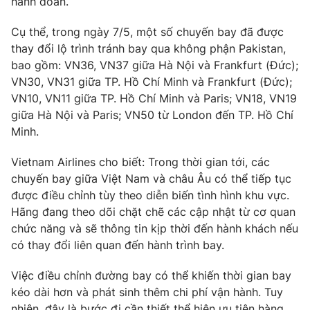
hành đoàn.
Phim VTV
Giải trí
Hậu trường
Cụ thể, trong ngày 7/5, một số chuyến bay đã được
Điện ảnh
thay đổi lộ trình tránh bay qua không phận Pakistan,
Đời sống
Nhân vật
bao gồm: VN36, VN37 giữa Hà Nội và Frankfurt (Đức);
Âm nhạc
VN30, VN31 giữa TP. Hồ Chí Minh và Frankfurt (Đức);
Du lịch
Khán giả
Giáo dục
VN10, VN11 giữa TP. Hồ Chí Minh và Paris; VN18, VN19
Sao
Làm đẹp
Giải sao mai
giữa Hà Nội và Paris; VN50 từ London đến TP. Hồ Chí
Tuyển sinh
Minh.
Công nghệ
Chất lượng cuộc sống
Học trực tuyến
Vietnam Airlines cho biết: Trong thời gian tới, các
Hitech Công nghệ tương lai
Giao lưu trực tuyến
chuyến bay giữa Việt Nam và châu Âu có thể tiếp tục
Sản phẩm
được điều chỉnh tùy theo diễn biến tình hình khu vực.
Hãng đang theo dõi chặt chẽ các cập nhật từ cơ quan
Lịch phát sóng
Thị trường
chức năng và sẽ thông tin kịp thời đến hành khách nếu
có thay đổi liên quan đến hành trình bay.
Tư vấn
Chuyên mục khác
Việc điều chỉnh đường bay có thể khiến thời gian bay
Emagazine
kéo dài hơn và phát sinh thêm chi phí vận hành. Tuy
Podcast
nhiên, đây là bước đi cần thiết thể hiện ưu tiên hàng