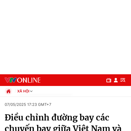
XÃ HỘI
Chính trị
07/05/2025 17:23 GMT+7
Xã hội
Điều chỉnh đường bay các
Pháp luật
Chuyên mục
Kinh tế
chuyến bay giữa Việt Nam và
Thể thao