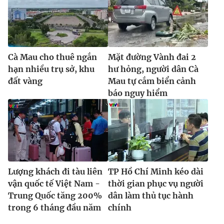
Ðiện thoại Thời báo VTV:
024.66 897 897
Email:
toasoan@vtv.vn
Liên hệ quảng cáo:
024-7300.7108
Cà Mau cho thuê ngắn
Mặt đường Vành đai 2
hạn nhiều trụ sở, khu
hư hỏng, người dân Cà
đất vàng
Mau tự cắm biển cảnh
báo nguy hiểm
Lượng khách đi tàu liên
TP Hồ Chí Minh kéo dài
® Cấm sao chép dưới mọi hình thức nếu không có sự chấp
vận quốc tế Việt Nam -
thời gian phục vụ người
thuận bằng văn bản. Ghi rõ nguồn VTV.vn khi phát hành lại
thông tin từ website này.
Trung Quốc tăng 200%
dân làm thủ tục hành
trong 6 tháng đầu năm
chính