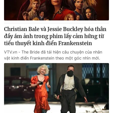
Giấy phép hoạt động báo in và báo điện tử số 483/GP-BTTTT
cấp ngày 29/12/2023
Tổng Biên tập:
Vũ Thanh Thủy
Phó Tổng Biên tập:
Nguyễn Thị Mỹ Hạnh, Phạm Quốc Thắng,
Christian Bale và Jessie Buckley hóa thân
Nguyễn Trọng Ninh
Tổng đài VTV:
đầy ám ảnh trong phim lấy cảm hứng từ
024.38 355 931 - 024.38 355 932
Ðiện thoại Thời báo VTV:
tiểu thuyết kinh điển Frankenstein
024.66 897 897
Email:
toasoan@vtv.vn
VTV.vn - The Bride đã tái hiện câu chuyện của nhân
Liên hệ quảng cáo:
024-7300.7108
vật kinh điển Frankenstein theo một góc nhìn mới.