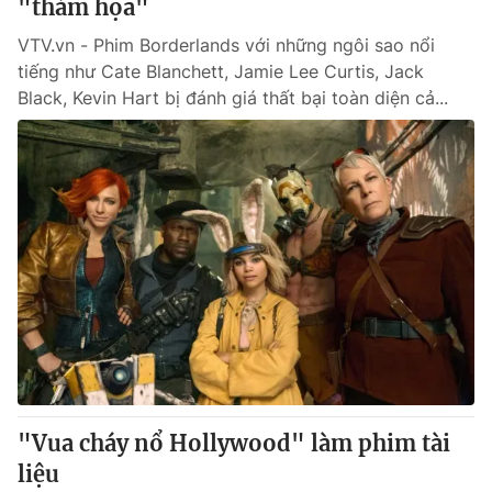
"thảm họa"
VTV.vn - Phim Borderlands với những ngôi sao nổi
tiếng như Cate Blanchett, Jamie Lee Curtis, Jack
Black, Kevin Hart bị đánh giá thất bại toàn diện cả...
"Vua cháy nổ Hollywood" làm phim tài
liệu