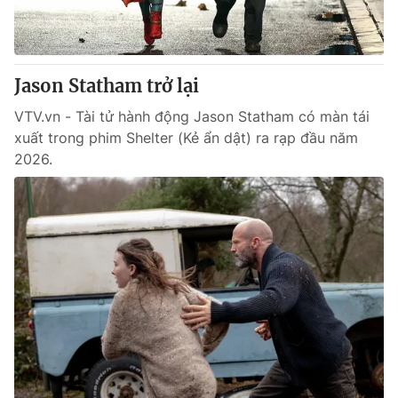
® Cấm sao chép dưới mọi hình thức nếu không có sự chấp
thuận bằng văn bản. Ghi rõ nguồn VTV.vn khi phát hành lại
Jason Statham trở lại
thông tin từ website này.
VTV.vn - Tài tử hành động Jason Statham có màn tái
xuất trong phim Shelter (Kẻ ẩn dật) ra rạp đầu năm
2026.