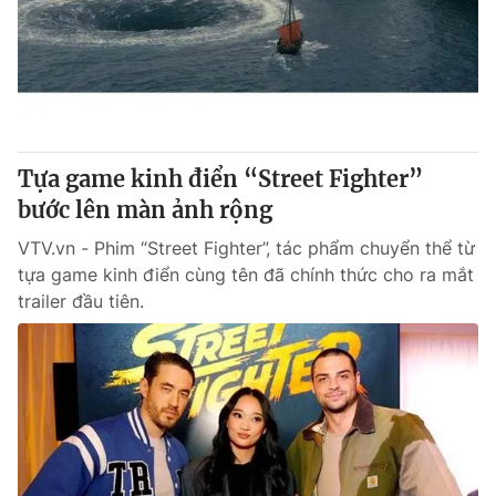
Giao lưu trực tuyến
Sản phẩm
Lịch phát sóng
Thị trường
Tư vấn
Chuyên mục khác
Tựa game kinh điển “Street Fighter”
Emagazine
Podcast
bước lên màn ảnh rộng
VTV.vn - Phim “Street Fighter”, tác phẩm chuyển thể từ
Photo
Infographic
tựa game kinh điển cùng tên đã chính thức cho ra mắt
trailer đầu tiên.
Video
Shorts video
VTV Money
VTV Thể thao
VTV Sức khoẻ
Bất động sản