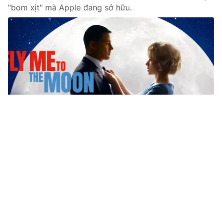
"bom xịt" mà Apple đang sở hữu.
Tin mới
Video
Live
Emagazine
Trang chủ
Triển vọng giải trí và truyền thông toàn
cầu - Những tín hiệu tích cực sau đại dịch
COVID-19
VTV.vn - Một trong số những thông tin đáng chú ý
trong báo cáo thường niên về thị trường giải trí và