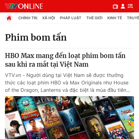
CHÍNH TRỊ
XÃ HỘI
PHÁP LUẬT
THẾ GIỚI
KINH TẾ
TRUYỀ
Phim bom tấn
Chuyên mục
HBO Max mang đến loạt phim bom tấn
Chính trị
sau khi ra mắt tại Việt Nam
VTV.vn - Người dùng tại Việt Nam sẽ được thưởng
Xã hội
thức các loạt phim HBO và Max Originals như House
of the Dragon, Lanterns và đặc biệt là mùa đầu tiên...
Pháp luật
Y tế
Thế giới