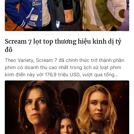
Thị trường 24h
Tấm lòng Việt
VTV4
Vươn mình bằng AI
VTV9
VTV8
Scream 7 lọt top thương hiệu kinh dị tỷ
đô
Liên hệ tòa soạn
English
Theo Variety, Scream 7 đã chính thức trở thành phần
phim có doanh thu cao nhất trong lịch sử loạt phim
kinh điển này với 176,9 triệu USD, vượt qua tổng...
THỜI BÁO VTV
Theo dõi báo trên
Cơ quan chủ quản:
Đài Truyền hình Việt Nam
Cơ quan báo chí:
Thời báo VTV