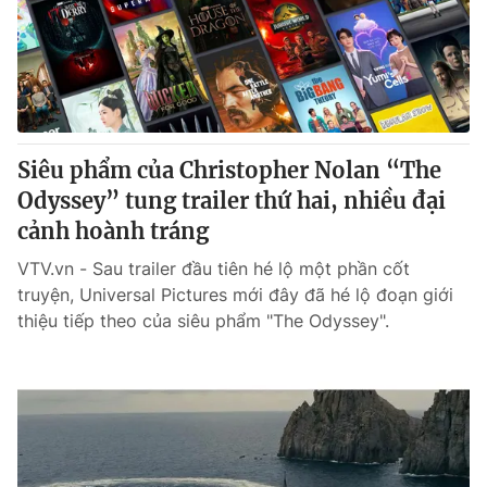
Tin tức
Kinh tế
Thế giới đó đây
Tài chính
Dữ liệu và đời sống
Câu chuyện quốc tế
Thị trường
Siêu phẩm của Christopher Nolan “The
Truyền hình
Góc doanh nghiệp
Odyssey” tung trailer thứ hai, nhiều đại
Phim VTV
cảnh hoành tráng
Giải trí
Hậu trường
VTV.vn - Sau trailer đầu tiên hé lộ một phần cốt
Điện ảnh
truyện, Universal Pictures mới đây đã hé lộ đoạn giới
Đời sống
Nhân vật
thiệu tiếp theo của siêu phẩm "The Odyssey".
Âm nhạc
Du lịch
Khán giả
Giáo dục
Sao
Làm đẹp
Giải sao mai
Tuyển sinh
Công nghệ
Chất lượng cuộc sống
Học trực tuyến
Hitech Công nghệ tương lai