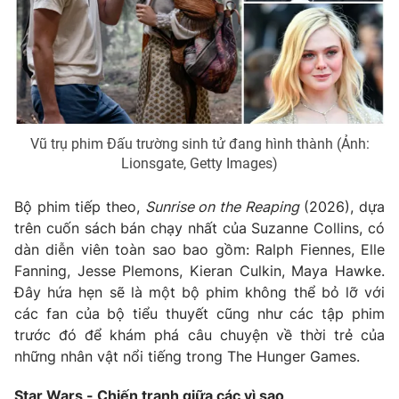
Vũ trụ phim Đấu trường sinh tử đang hình thành (Ảnh:
Lionsgate, Getty Images)
Bộ phim tiếp theo,
Sunrise on the Reaping
(2026), dựa
trên cuốn sách bán chạy nhất của Suzanne Collins, có
dàn diễn viên toàn sao bao gồm: Ralph Fiennes, Elle
Fanning, Jesse Plemons, Kieran Culkin, Maya Hawke.
Đây hứa hẹn sẽ là một bộ phim không thể bỏ lỡ với
các fan của bộ tiểu thuyết cũng như các tập phim
trước đó để khám phá câu chuyện về thời trẻ của
những nhân vật nổi tiếng trong The Hunger Games.
Star Wars - Chiến tranh giữa các vì sao