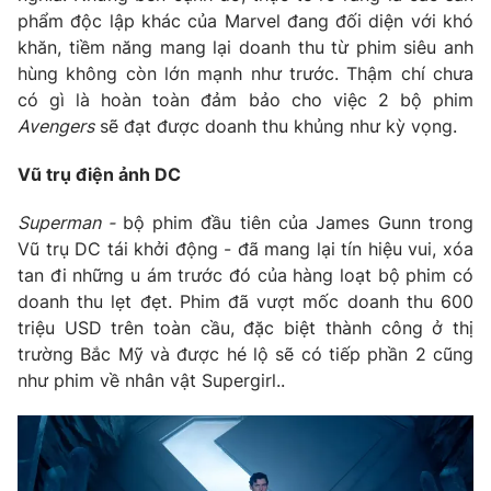
Email:
toasoan@vtv.vn
phẩm độc lập khác của Marvel đang đối diện với khó
Liên hệ quảng cáo:
024-7300.7108
khăn, tiềm năng mang lại doanh thu từ phim siêu anh
hùng không còn lớn mạnh như trước. Thậm chí chưa
có gì là hoàn toàn đảm bảo cho việc 2 bộ phim
Avengers
sẽ đạt được doanh thu khủng như kỳ vọng.
Vũ trụ điện ảnh DC
Superman -
bộ phim đầu tiên của James Gunn trong
Vũ trụ DC tái khởi động - đã mang lại tín hiệu vui, xóa
tan đi những u ám trước đó của hàng loạt bộ phim có
doanh thu lẹt đẹt. Phim đã vượt mốc doanh thu 600
triệu USD trên toàn cầu, đặc biệt thành công ở thị
® Cấm sao chép dưới mọi hình thức nếu không có sự chấp
trường Bắc Mỹ và được hé lộ sẽ có tiếp phần 2 cũng
thuận bằng văn bản. Ghi rõ nguồn VTV.vn khi phát hành lại
như phim về nhân vật Supergirl..
thông tin từ website này.