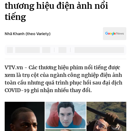
Chính trị
thương hiệu điện ảnh nổi
Truyền hình
tiếng
Văn hóa - Giải trí
Xã hội
Y tế
Đời sống
Nhã Khanh (theo Variety)
Pháp luật
Công nghệ
Giáo dục
Y tế
VTV.vn - Các thương hiệu phim nổi tiếng được
Thế giới
xem là trụ cột của ngành công nghiệp điện ảnh
Tin tức
toàn cầu nhưng quá trình phục hồi sau đại dịch
Kinh tế
COVID-19 ghi nhận nhiều thay đổi.
Thế giới đó đây
Tài chính
Dữ liệu và đời sống
Câu chuyện quốc tế
Thị trường
Truyền hình
Góc doanh nghiệp