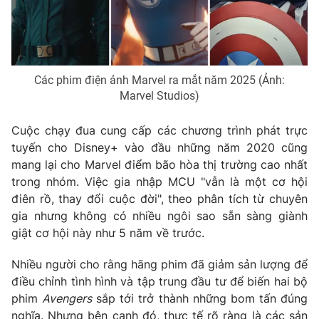
THỜI BÁO VTV
Các phim điện ảnh Marvel ra mắt năm 2025 (Ảnh:
Marvel Studios)
Theo dõi báo trên
Cuộc chạy đua cung cấp các chương trình phát trực
tuyến cho Disney+ vào đầu những năm 2020 cũng
Cơ quan chủ quản:
Đài Truyền hình Việt Nam
mang lại cho Marvel điểm bão hòa thị trường cao nhất
Cơ quan báo chí:
Thời báo VTV
trong nhóm. Việc gia nhập MCU "vẫn là một cơ hội
Giấy phép hoạt động báo in và báo điện tử số 483/GP-BTTTT
điên rồ, thay đổi cuộc đời", theo phân tích từ chuyên
cấp ngày 29/12/2023
gia nhưng không có nhiều ngôi sao sẵn sàng giành
Tổng Biên tập:
Vũ Thanh Thủy
giật cơ hội này như 5 năm về trước.
Phó Tổng Biên tập:
Nguyễn Thị Mỹ Hạnh, Phạm Quốc Thắng,
Nguyễn Trọng Ninh
Nhiều người cho rằng hãng phim đã giảm sản lượng để
điều chỉnh tình hình và tập trung đầu tư để biến hai bộ
Tổng đài VTV:
024.38 355 931 - 024.38 355 932
phim
Avengers
sắp tới trở thành những bom tấn đúng
Ðiện thoại Thời báo VTV:
024.66 897 897
nghĩa. Nhưng bên cạnh đó, thực tế rõ ràng là các sản