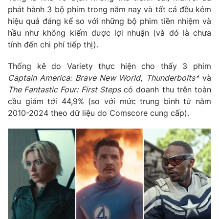
phát hành 3 bộ phim trong năm nay và tất cả đều kém
Photo
Infographic
hiệu quả đáng kể so với những bộ phim tiền nhiệm và
hầu như không kiếm được lợi nhuận (và đó là chưa
Video
Shorts video
tính đến chi phí tiếp thị).
Thống kê do Variety thực hiện cho thấy 3 phim
VTV Money
VTV Thể thao
Captain America: Brave New World
,
Thunderbolts*
và
The Fantastic Four: First Steps
có doanh thu trên toàn
VTV Sức khoẻ
Bất động sản
cầu giảm tới 44,9% (so với mức trung bình từ năm
2010-2024 theo dữ liệu do Comscore cung cấp).
Thị trường 24h
Tấm lòng Việt
VTV4
Vươn mình bằng AI
VTV9
VTV8
Liên hệ tòa soạn
English