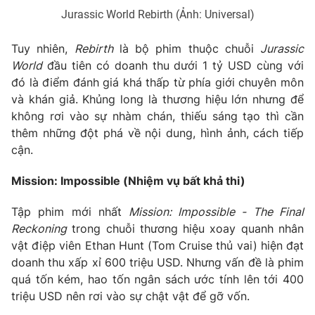
Jurassic World Rebirth (Ảnh: Universal)
Tuy nhiên,
Rebirth
là bộ phim thuộc chuỗi
Jurassic
World
đầu tiên có doanh thu dưới 1 tỷ USD cùng với
đó là điểm đánh giá khá thấp từ phía giới chuyên môn
và khán giả. Khủng long là thương hiệu lớn nhưng để
không rơi vào sự nhàm chán, thiếu sáng tạo thì cần
thêm những đột phá về nội dung, hình ảnh, cách tiếp
cận.
Mission: Impossible (Nhiệm vụ bất khả thi)
Tập phim mới nhất
Mission: Impossible - The Final
Reckoning
trong chuỗi thương hiệu xoay quanh nhân
vật điệp viên Ethan Hunt (Tom Cruise thủ vai) hiện đạt
doanh thu xấp xỉ 600 triệu USD. Nhưng vấn đề là phim
quá tốn kém, hao tốn ngân sách ước tính lên tới 400
triệu USD nên rơi vào sự chật vật để gỡ vốn.