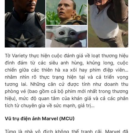
Phim VTV
Giải trí
Hậu trường
Điện ảnh
Đời sống
Nhân vật
Âm nhạc
Du lịch
Khán giả
Giáo dục
Sao
Làm đẹp
Giải sao mai
Tuyển sinh
Tờ Variety thực hiện cuộc đánh giá về loạt thương hiệu
Công nghệ
Chất lượng cuộc sống
đình đám từ các siêu anh hùng, khủng long, cuộc
Học trực tuyến
chiến giữa các thiên hà xa xôi hay phim điệp viên...
Hitech Công nghệ tương lai
Giao lưu trực tuyến
nhằm nhìn rõ thực trạng hiện tại và cả triển vọng
Sản phẩm
tương lai. Những căn cứ được tính như doanh thu
phòng vé (bao gồm cả bộ phim mới nhất trong thương
Lịch phát sóng
Thị trường
hiệu), mức độ quan tâm của khán giả và cả các phân
tích từ chuyên gia về sức mạnh, giá trị...
Tư vấn
Chuyên mục khác
Vũ trụ điện ảnh Marvel (MCU)
Emagazine
Podcast
Từng là nhà vô địch không thể tranh cãi, Marvel đã