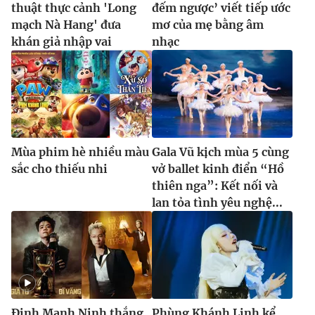
thuật thực cảnh 'Long
đếm ngược’ viết tiếp ước
mạch Nà Hang' đưa
mơ của mẹ bằng âm
khán giả nhập vai
nhạc
Mùa phim hè nhiều màu
Gala Vũ kịch mùa 5 cùng
sắc cho thiếu nhi
vở ballet kinh điển “Hồ
thiên nga”: Kết nối và
lan tỏa tình yêu nghệ...
Đinh Mạnh Ninh thắng
Phùng Khánh Linh kể