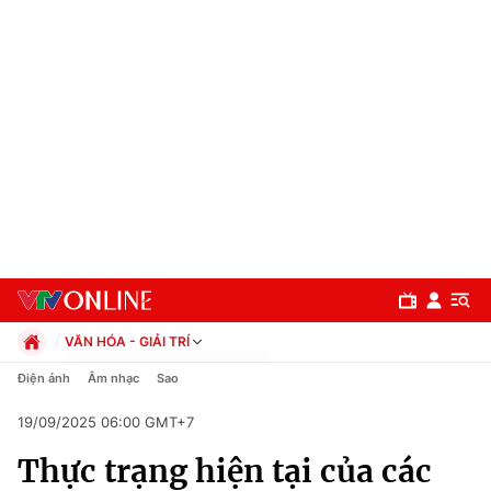
VĂN HÓA - GIẢI TRÍ
Chính trị
Điện ảnh
Âm nhạc
Sao
Xã hội
19/09/2025 06:00 GMT+7
Pháp luật
Chuyên mục
Kinh tế
Thực trạng hiện tại của các
Thể thao