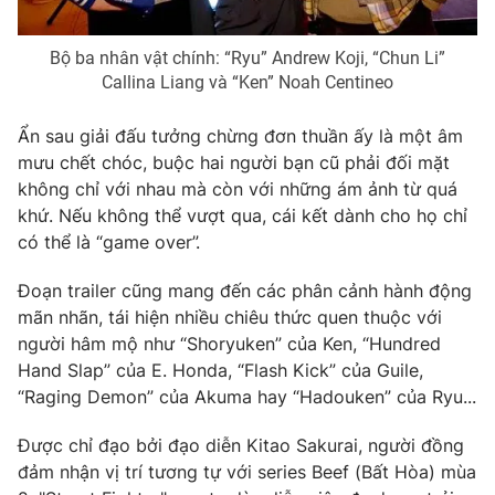
Photo
Infographic
Bộ ba nhân vật chính: “Ryu” Andrew Koji, “Chun Li”
Callina Liang và “Ken” Noah Centineo
Video
Shorts video
Ẩn sau giải đấu tưởng chừng đơn thuần ấy là một âm
mưu chết chóc, buộc hai người bạn cũ phải đối mặt
VTV Money
VTV Thể thao
không chỉ với nhau mà còn với những ám ảnh từ quá
khứ. Nếu không thể vượt qua, cái kết dành cho họ chỉ
VTV Sức khoẻ
Bất động sản
có thể là “game over”.
Đoạn trailer cũng mang đến các phân cảnh hành động
Thị trường 24h
Tấm lòng Việt
mãn nhãn, tái hiện nhiều chiêu thức quen thuộc với
người hâm mộ như “Shoryuken” của Ken, “Hundred
VTV4
Vươn mình bằng AI
Hand Slap” của E. Honda, “Flash Kick” của Guile,
“Raging Demon” của Akuma hay “Hadouken” của Ryu...
VTV9
VTV8
Được chỉ đạo bởi đạo diễn Kitao Sakurai, người đồng
đảm nhận vị trí tương tự với series Beef (Bất Hòa) mùa
Liên hệ tòa soạn
English