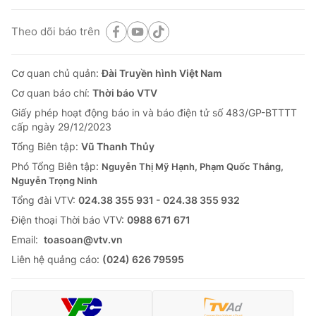
Theo dõi báo trên
Cơ quan chủ quản:
Đài Truyền hình Việt Nam
Cơ quan báo chí:
Thời báo VTV
Giấy phép hoạt động báo in và báo điện tử số 483/GP-BTTTT
cấp ngày 29/12/2023
Tổng Biên tập:
Vũ Thanh Thủy
Phó Tổng Biên tập:
Nguyễn Thị Mỹ Hạnh, Phạm Quốc Thắng,
Nguyễn Trọng Ninh
Tổng đài VTV:
024.38 355 931 - 024.38 355 932
Ðiện thoại Thời báo VTV:
0988 671 671
Email:
toasoan@vtv.vn
Liên hệ quảng cáo:
(024) 626 79595