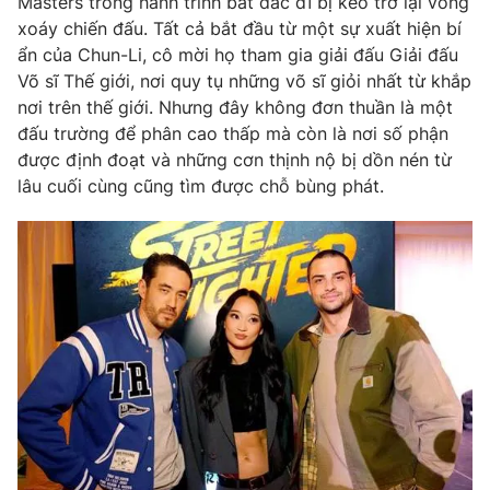
Masters trong hành trình bất đắc dĩ bị kéo trở lại vòng
Phim VTV
Giải trí
xoáy chiến đấu. Tất cả bắt đầu từ một sự xuất hiện bí
Hậu trường
ẩn của Chun-Li, cô mời họ tham gia giải đấu Giải đấu
Điện ảnh
Võ sĩ Thế giới, nơi quy tụ những võ sĩ giỏi nhất từ khắp
Đời sống
Nhân vật
nơi trên thế giới. Nhưng đây không đơn thuần là một
Âm nhạc
Du lịch
đấu trường để phân cao thấp mà còn là nơi số phận
Khán giả
Giáo dục
Sao
được định đoạt và những cơn thịnh nộ bị dồn nén từ
Làm đẹp
Giải sao mai
lâu cuối cùng cũng tìm được chỗ bùng phát.
Tuyển sinh
Công nghệ
Chất lượng cuộc sống
Học trực tuyến
Hitech Công nghệ tương lai
Giao lưu trực tuyến
Sản phẩm
Lịch phát sóng
Thị trường
Tư vấn
Chuyên mục khác
Emagazine
Podcast