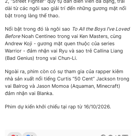
2, "Street Fighter" quy tụ dàn diễn viên đa dạng, trải
dài từ các ngôi sao giải trí đến những gương mặt nổi
bật trong làng thể thao.
Nổi bật trong đó là ngôi sao
To All the Boys I’ve Loved
THỜI BÁO VTV
Before
Noah Centineo trong vai Ken Masters, cùng
Andrew Koji - gương mặt quen thuộc của series
Warrior - đảm nhận vai Ryu và sao trẻ Callina Liang
(Bad Genius) trong vai Chun-Li.
Theo dõi báo trên
Ngoài ra, phim còn có sự tham gia của rapper kiêm
Cơ quan chủ quản:
Đài Truyền hình Việt Nam
nhà sản xuất nổi tiếng Curtis “50 Cent” Jackson trong
Cơ quan báo chí:
Thời báo VTV
vai Balrog và Jason Momoa (Aquaman, Minecraft)
đảm nhận vai Blanka.
Giấy phép hoạt động báo in và báo điện tử số 483/GP-BTTTT
cấp ngày 29/12/2023
Phim dự kiến khởi chiếu tại rạp từ 16/10/2026.
Tổng Biên tập:
Vũ Thanh Thủy
Phó Tổng Biên tập:
Nguyễn Thị Mỹ Hạnh, Phạm Quốc Thắng,
Nguyễn Trọng Ninh
Tổng đài VTV:
024.38 355 931 - 024.38 355 932