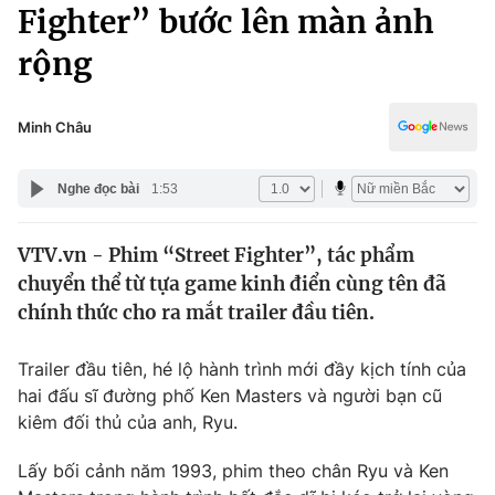
Chính trị
Fighter” bước lên màn ảnh
Truyền hình
rộng
Văn hóa - Giải trí
Xã hội
Y tế
Đời sống
Minh Châu
Pháp luật
Công nghệ
Giáo dục
Nghe đọc bài
1:53
Y tế
VTV.vn - Phim “Street Fighter”, tác phẩm
Thế giới
chuyển thể từ tựa game kinh điển cùng tên đã
Tin tức
chính thức cho ra mắt trailer đầu tiên.
Kinh tế
Thế giới đó đây
Trailer đầu tiên, hé lộ hành trình mới đầy kịch tính của
Tài chính
Dữ liệu và đời sống
hai đấu sĩ đường phố Ken Masters và người bạn cũ
Câu chuyện quốc tế
Thị trường
kiêm đối thủ của anh, Ryu.
Truyền hình
Góc doanh nghiệp
Lấy bối cảnh năm 1993, phim theo chân Ryu và Ken