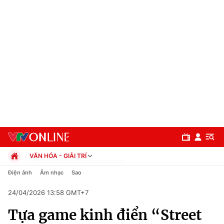
VĂN HÓA - GIẢI TRÍ
Chính trị
Điện ảnh
Âm nhạc
Sao
Xã hội
24/04/2026 13:58 GMT+7
Pháp luật
Chuyên mục
Kinh tế
Tựa game kinh điển “Street
Thể thao