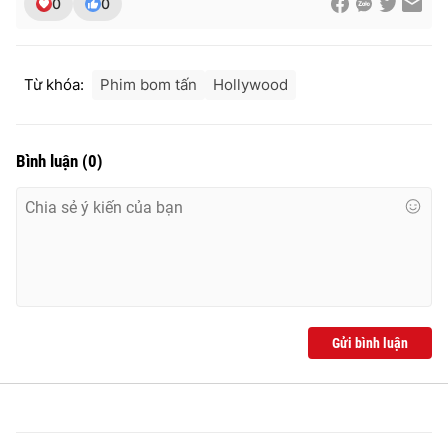
0
0
Ðiện thoại Thời báo VTV:
024.66 897 897
Email:
toasoan@vtv.vn
Liên hệ quảng cáo:
024-7300.7108
Từ khóa:
Phim bom tấn
Hollywood
Bình luận
(
0
)
Gửi bình luận
® Cấm sao chép dưới mọi hình thức nếu không có sự chấp
thuận bằng văn bản. Ghi rõ nguồn VTV.vn khi phát hành lại
thông tin từ website này.