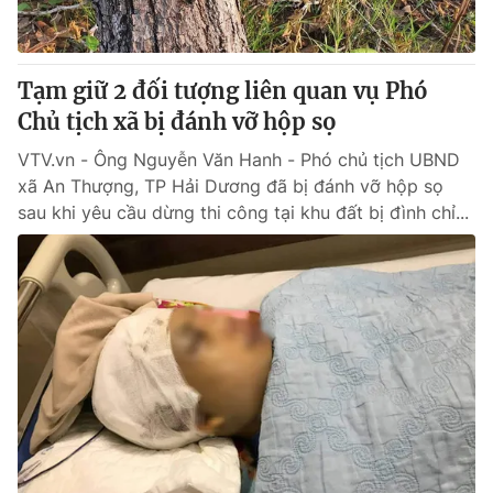
Thị trường 24h
Tấm lòng Việt
VTV4
Vươn mình bằng AI
Tạm giữ 2 đối tượng liên quan vụ Phó
Chủ tịch xã bị đánh vỡ hộp sọ
VTV9
VTV8
VTV.vn - Ông Nguyễn Văn Hanh - Phó chủ tịch UBND
xã An Thượng, TP Hải Dương đã bị đánh vỡ hộp sọ
Liên hệ tòa soạn
English
sau khi yêu cầu dừng thi công tại khu đất bị đình chỉ...
THỜI BÁO VTV
Theo dõi báo trên
Cơ quan chủ quản:
Đài Truyền hình Việt Nam
Cơ quan báo chí:
Thời báo VTV