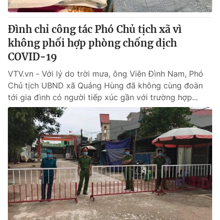
Giấy phép hoạt động báo in và báo điện tử số 483/GP-BTTTT
cấp ngày 29/12/2023
Đình chỉ công tác Phó Chủ tịch xã vì
Tổng Biên tập:
Vũ Thanh Thủy
không phối hợp phòng chống dịch
Phó Tổng Biên tập:
Nguyễn Thị Mỹ Hạnh, Phạm Quốc Thắng,
COVID-19
Nguyễn Trọng Ninh
Tổng đài VTV:
024.38 355 931 - 024.38 355 932
VTV.vn - Với lý do trời mưa, ông Viên Đình Nam, Phó
Ðiện thoại Thời báo VTV:
024.66 897 897
Chủ tịch UBND xã Quảng Hùng đã không cùng đoàn
Email:
toasoan@vtv.vn
tới gia đình có người tiếp xúc gần với trường hợp...
Liên hệ quảng cáo:
024-7300.7108