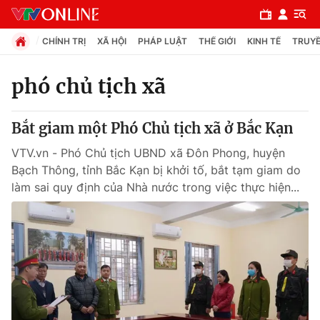
CHÍNH TRỊ
XÃ HỘI
PHÁP LUẬT
THẾ GIỚI
KINH TẾ
TRUYỀ
phó chủ tịch xã
Chuyên mục
Bắt giam một Phó Chủ tịch xã ở Bắc Kạn
Chính trị
VTV.vn - Phó Chủ tịch UBND xã Đôn Phong, huyện
Bạch Thông, tỉnh Bắc Kạn bị khởi tố, bắt tạm giam do
Xã hội
làm sai quy định của Nhà nước trong việc thực hiện...
Pháp luật
Y tế
Thế giới