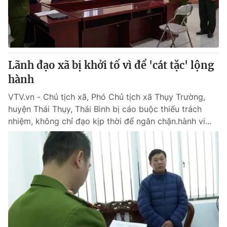
Tin tức
Kinh tế
Thế giới đó đây
Tài chính
Dữ liệu và đời sống
Câu chuyện quốc tế
Thị trường
Lãnh đạo xã bị khởi tố vì để 'cát tặc' lộng
hành
Truyền hình
Góc doanh nghiệp
VTV.vn - Chủ tịch xã, Phó Chủ tịch xã Thụy Trường,
Phim VTV
Giải trí
huyện Thái Thụy, Thái Bình bị cáo buộc thiếu trách
Hậu trường
nhiệm, không chỉ đạo kịp thời để ngăn chặn.hành vi...
Điện ảnh
Đời sống
Nhân vật
Âm nhạc
Du lịch
Khán giả
Giáo dục
Sao
Làm đẹp
Giải sao mai
Tuyển sinh
Công nghệ
Chất lượng cuộc sống
Học trực tuyến
Hitech Công nghệ tương lai