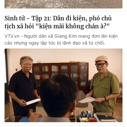
® Cấm sao chép dưới mọi hình thức nếu không có sự chấp
Sinh tử - Tập 21: Dân đi kiện, phó chủ
thuận bằng văn bản. Ghi rõ nguồn VTV.vn khi phát hành lại
tịch xã hỏi "kiện mãi không chán à?"
thông tin từ website này.
VTV.vn - Người dân xã Giang Kim mang đơn lên kiện
cáo nhưng ngay lập tức bị lãnh đạo xã từ chối.