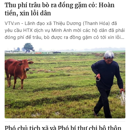
Thu phí trâu bò ra đồng gặm cỏ: Hoàn
tiền, xin lỗi dân
VTV.vn - Lãnh đạo xã Thiệu Dương (Thanh Hóa) đã
yêu cầu HTX dịch vụ Minh Anh mời các hộ dân đã phải
đóng phí để trâu, bò được ra đồng gặm cỏ tới xin lỗi...
Phó chủ tịch xã và Phó bí thư chi bộ thôn