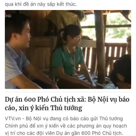
qua khi đề án này sắp kết thúc.
Dự án 600 Phó Chủ tịch xã: Bộ Nội vụ báo
cáo, xin ý kiến Thủ tướng
VTV.vn - Bộ Nội vụ đang có báo cáo gửi Thủ tướng
Chính phủ để xin ý kiến về các phương án quy hoạch
vị trí cho các đội viên Dự án gần 600 Phó Chủ tịch.