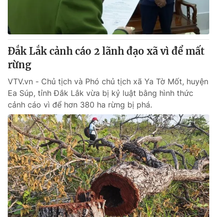
Giao lưu trực tuyến
Sản phẩm
Lịch phát sóng
Thị trường
Tư vấn
Đắk Lắk cảnh cáo 2 lãnh đạo xã vì để mất
rừng
Chuyên mục khác
Emagazine
VTV.vn - Chủ tịch và Phó chủ tịch xã Ya Tờ Mốt, huyện
Podcast
Ea Súp, tỉnh Đắk Lắk vừa bị kỷ luật bằng hình thức
cảnh cáo vì để hơn 380 ha rừng bị phá.
Photo
Infographic
Video
Shorts video
VTV Money
VTV Thể thao
VTV Sức khoẻ
Bất động sản