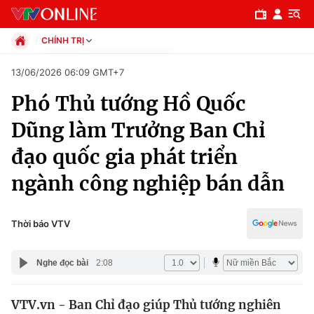
CHÍNH TRỊ
Chính trị
13/06/2026 06:09 GMT+7
Xã hội
Phó Thủ tướng Hồ Quốc
Pháp luật
Chuyên mục
Kinh tế
Dũng làm Trưởng Ban Chỉ
Thể thao
Chính trị
đạo quốc gia phát triển
Truyền hình
Văn hóa - Giải trí
ngành công nghiệp bán dẫn
Xã hội
Y tế
Đời sống
Pháp luật
Thời báo VTV
Công nghệ
Giáo dục
Y tế
Nghe đọc bài
2:08
Thế giới
VTV.vn - Ban Chỉ đạo giúp Thủ tướng nghiên