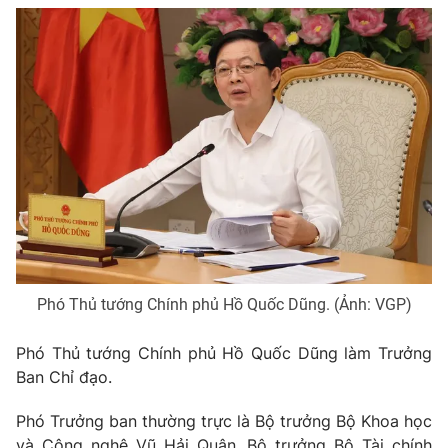
Giao lưu trực tuyến
Sản phẩm
Lịch phát sóng
Thị trường
Tư vấn
Chuyên mục khác
Emagazine
Podcast
Photo
Infographic
Video
Shorts video
Phó Thủ tướng Chính phủ Hồ Quốc Dũng. (Ảnh: VGP)
VTV Money
VTV Thể thao
Phó Thủ tướng Chính phủ Hồ Quốc Dũng làm Trưởng
Ban Chỉ đạo.
VTV Sức khoẻ
Bất động sản
Phó Trưởng ban thường trực là Bộ trưởng Bộ Khoa học
và Công nghệ Vũ Hải Quân. Bộ trưởng Bộ Tài chính