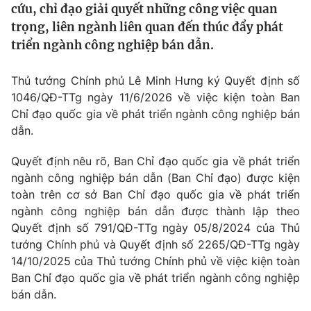
cứu, chỉ đạo giải quyết những công việc quan
Tin tức
trọng, liên ngành liên quan đến thúc đẩy phát
Kinh tế
triển ngành công nghiệp bán dẫn.
Thế giới đó đây
Tài chính
Dữ liệu và đời sống
Câu chuyện quốc tế
Thủ tướng Chính phủ Lê Minh Hưng ký Quyết định số
Thị trường
1046/QĐ-TTg ngày 11/6/2026 về việc kiện toàn Ban
Truyền hình
Góc doanh nghiệp
Chỉ đạo quốc gia về phát triển ngành công nghiệp bán
dẫn.
Phim VTV
Giải trí
Quyết định nêu rõ, Ban Chỉ đạo quốc gia về phát triển
Hậu trường
ngành công nghiệp bán dẫn (Ban Chỉ đạo) được kiện
Điện ảnh
Đời sống
Nhân vật
toàn trên cơ sở Ban Chỉ đạo quốc gia về phát triển
Âm nhạc
ngành công nghiệp bán dẫn được thành lập theo
Du lịch
Khán giả
Quyết định số 791/QĐ-TTg ngày 05/8/2024 của Thủ
Giáo dục
Sao
tướng Chính phủ và Quyết định số 2265/QĐ-TTg ngày
Làm đẹp
Giải sao mai
Tuyển sinh
14/10/2025 của Thủ tướng Chính phủ về việc kiện toàn
Công nghệ
Chất lượng cuộc sống
Ban Chỉ đạo quốc gia về phát triển ngành công nghiệp
Học trực tuyến
bán dẫn.
Hitech Công nghệ tương lai