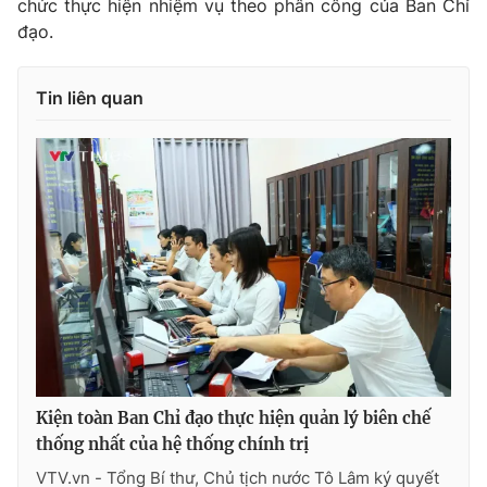
chức thực hiện nhiệm vụ theo phân công của Ban Chỉ
đạo.
Tin liên quan
® Cấm sao chép dưới mọi hình thức nếu không có sự chấp
thuận bằng văn bản. Ghi rõ nguồn VTV.vn khi phát hành lại
thông tin từ website này.
Kiện toàn Ban Chỉ đạo thực hiện quản lý biên chế
thống nhất của hệ thống chính trị
VTV.vn - Tổng Bí thư, Chủ tịch nước Tô Lâm ký quyết