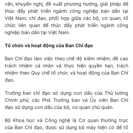
vấn, khuyến nghị, đề xuất phương hướng, giải pháp để
Cơ quan báo chí:
Thời báo VTV
thúc đẩy phát triển ngành công nghiệp bán dẫn tại
Giấy phép hoạt động báo in và báo điện tử số 483/GP-BTTTT
Việt Nam; chỉ đạo, phối hợp giữa các bộ, cơ quan, tổ
cấp ngày 29/12/2023
chức liên quan để thúc đẩy phát triển ngành công
Tổng Biên tập:
Vũ Thanh Thủy
nghiệp bán dẫn tại Việt Nam.
Phó Tổng Biên tập:
Nguyễn Thị Mỹ Hạnh, Phạm Quốc Thắng,
Nguyễn Trọng Ninh
Tổ chức và hoạt động của Ban Chỉ đạo
Tổng đài VTV:
024.38 355 931 - 024.38 355 932
Ban Chỉ đạo làm việc theo chế độ kiêm nhiệm, đề cao
Ðiện thoại Thời báo VTV:
024.66 897 897
trách nhiệm cá nhân và thực hiện quyền hạn, trách
Email:
toasoan@vtv.vn
nhiệm theo Quy chế tổ chức và hoạt động của Ban Chỉ
Liên hệ quảng cáo:
024-7300.7108
đạo.
Trưởng ban chỉ đạo sử dụng con dấu của Thủ tướng
Chính phủ; các Phó Trưởng ban và Ủy viên Ban Chỉ
đạo sử dụng con dấu của bộ, cơ quan chủ quản.
Bộ Khoa học và Công nghệ là Cơ quan thường trực
của Ban Chỉ đạo, được sử dụng bộ máy hiện có để tổ