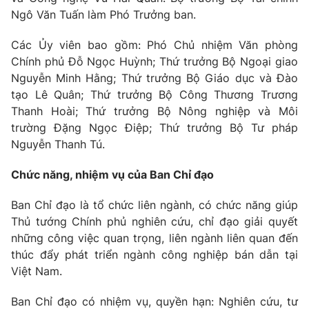
Thị trường 24h
Tấm lòng Việt
Ngô Văn Tuấn làm Phó Trưởng ban.
Các Ủy viên bao gồm: Phó Chủ nhiệm Văn phòng
VTV4
Vươn mình bằng AI
Chính phủ Đỗ Ngọc Huỳnh; Thứ trưởng Bộ Ngoại giao
Nguyễn Minh Hằng; Thứ trưởng Bộ Giáo dục và Đào
VTV9
VTV8
tạo Lê Quân; Thứ trưởng Bộ Công Thương Trương
Thanh Hoài; Thứ trưởng Bộ Nông nghiệp và Môi
Liên hệ tòa soạn
English
trường Đặng Ngọc Điệp; Thứ trưởng Bộ Tư pháp
Nguyễn Thanh Tú.
Chức năng, nhiệm vụ của Ban Chỉ đạo
THỜI BÁO VTV
Ban Chỉ đạo là tổ chức liên ngành, có chức năng giúp
Thủ tướng Chính phủ nghiên cứu, chỉ đạo giải quyết
những công việc quan trọng, liên ngành liên quan đến
thúc đẩy phát triển ngành công nghiệp bán dẫn tại
Theo dõi báo trên
Việt Nam.
Ban Chỉ đạo có nhiệm vụ, quyền hạn: Nghiên cứu, tư
Cơ quan chủ quản:
Đài Truyền hình Việt Nam